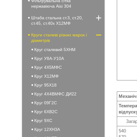
Фільтрувальна сітка
нержавіюча Aisi 304
Штаба стальна ст.3, ст.20,
ст.45, ст.40х Х12МФ
Круги сталеві різних марок і
діаметрів
Круг сталевий 5ХНМ
Круг У8А-У10А
Круг 4Х5МФС
Круг Х12МФ
Круг 95Х18
Круг 4Х4ВМФС ДИ22
Механіч
Круг 09Г2С
Темпера
Круг 6ХВ2С
відпуску
Круг 9ХС
Загарту
Круг 12ХН3А
540
570