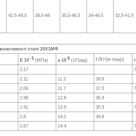
42,5-49,5
38,5-48
35,5-46,5
34-44,5
32,5-41,5
 властивості сталі 25Х1МФ
- 5
6
l
(Вт/(м·град))
E 10
(МПа)
a 10
(1/Град)
r
2.17
2.11
11.3
39.8
2.06
11.7
37.9
1.98
12.8
36.9
1.91
13.9
35.9
1.8
14.2
34.8
1.67
14.4