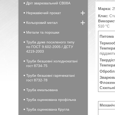
Дріт зварювальний СВ08А
Марка:
2
Нержавіючий прокат
Клас:
Ста
Використ
Кольоровий метал
510 °C
Метали та порошки
Питома 
Труба дуже посиленого типу
Термоо
по ГОСТ 9.602-2005 / ДСТУ
Темпера
4219-2003
піддают
Твердіс
Труби безшовні холоднокатані
Темпера
гост 8734-75
Оброблю
Труби безшовні гарячекатані
Зварюва
гост 8732-78
Флокено
Схильні
Труба емальована
Труба оцинкована профільна
Механіч
Труба оцинкована Кругла