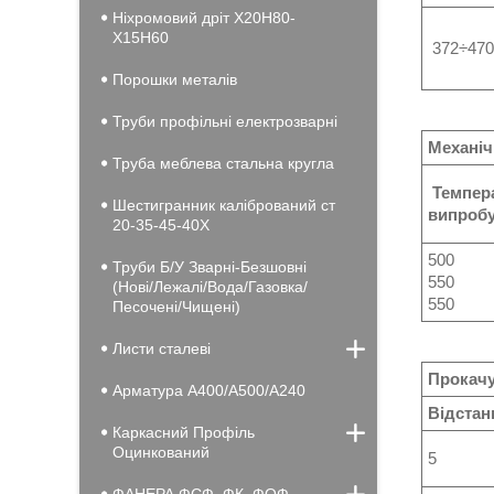
Ніхромовий дріт Х20Н80-
Х15Н60
372÷470
Порошки металів
Труби профільні електрозварні
Механіч
Труба меблева стальна кругла
Темпер
Шестигранник калібрований ст
випробу
20-35-45-40Х
500
Труби Б/У Зварні-Безшовні
550
(Нові/Лежалі/Вода/Газовка/
550
Песочені/Чищені)
Листи сталеві
Прокачу
Арматура А400/А500/А240
Відстан
Каркасний Профіль
Оцинкований
5