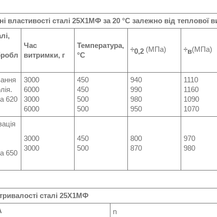
ні властивості сталі
25Х1МФ
за 20 °C залежно від теплової 
лі,
Час
Температура,
÷
(МПа)
÷
(МПа)
0,2
в
бробл
витримки, г
°С
вання
3000
450
940
1110
лія.
6000
450
990
1160
а 620
3000
500
980
1090
6000
500
950
1070
зація
3000
450
800
970
3000
500
870
980
а 650
тривалості сталі
25Х1МФ
А
n