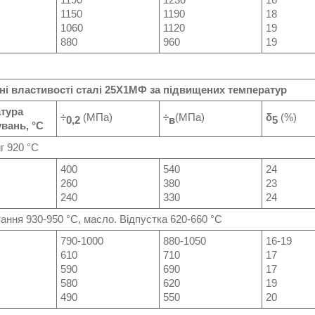
1150
1190
18
1060
1120
19
880
960
19
ні властивості сталі
25Х1МФ
за підвищених температур
тура
÷
(МПа)
÷
(МПа)
δ
(%)
0,2
в
5
вань, °С
920 °С
400
540
24
260
380
23
240
330
24
вання 930-950 °C, масло. Відпустка 620-660 °С
790-1000
880-1050
16-19
610
710
17
590
690
17
580
620
19
490
550
20