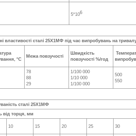
6
5*10
ні властивості сталі
25Х1МФ
під час випробувань на тривалу
атура
Швидкість
Темпера
Межа повзучості
вання, °С
повзучості %/год
випробув
78
1/100 000
500
88
1/10 000
550
29
1/100 000
ваність сталі
25Х1МФ
ь від торця, мм
10
15
20
25
30