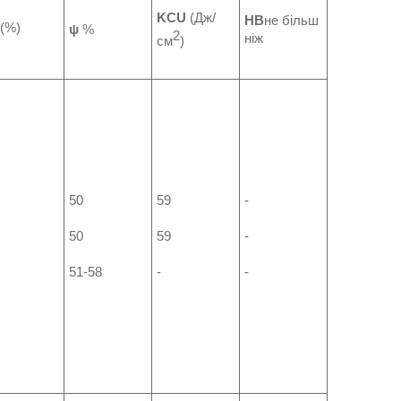
KCU
(Дж/
НВ
не більш
(%)
ψ
%
2
ніж
см
)
50
59
-
50
59
-
51-58
-
-