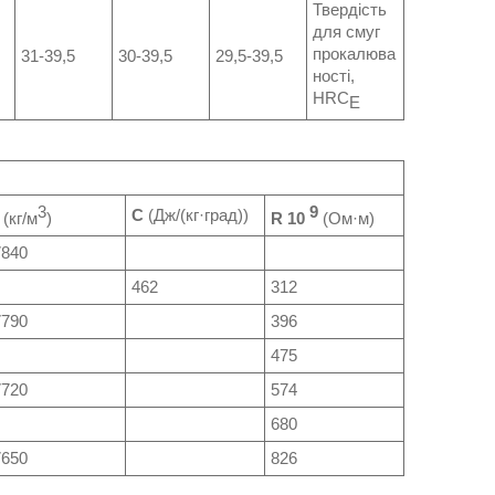
Твердість
для смуг
прокалюва
31-39,5
30-39,5
29,5-39,5
ності,
HRC
Е
3
9
C
(Дж/(кг·град))
(кг/м
)
R 10
(Ом·м)
7840
462
312
7790
396
475
7720
574
680
7650
826