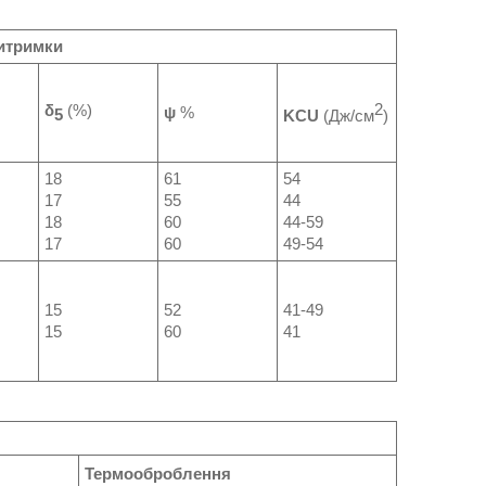
витримки
2
δ
(%)
ψ
%
5
KCU
(Дж/см
)
18
61
54
17
55
44
18
60
44-59
17
60
49-54
15
52
41-49
15
60
41
Термооброблення