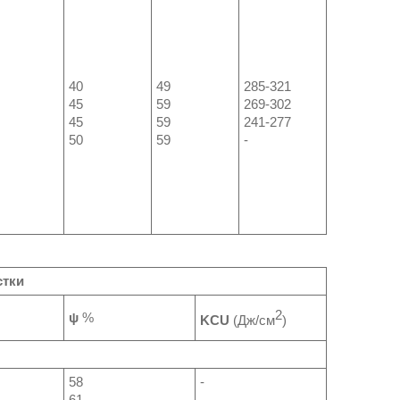
40
49
285-321
45
59
269-302
45
59
241-277
50
59
-
стки
2
ψ
%
KCU
(Дж/см
)
58
-
61
-