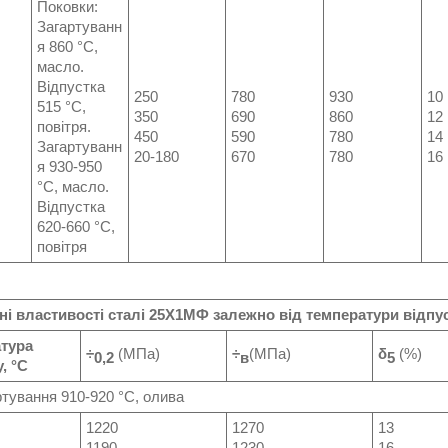
Поковки:
Загартуванн
я 860 °C,
масло.
Відпустка
250
780
930
10
515 °C,
350
690
860
12
повітря.
450
590
780
14
Загартуванн
20-180
670
780
16
я 930-950
°C, масло.
Відпустка
620-660 °C,
повітря
ні властивості сталі
25Х1МФ
залежно від температури відпу
тура
÷
(МПа)
÷
(МПа)
δ
(%)
0,2
в
5
, °C
вання 910-920 °C, олива
1220
1270
13
1190
1230
16