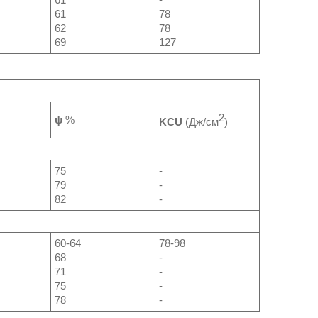
61
78
62
78
69
127
2
ψ
%
KCU
(Дж/см
)
75
-
79
-
82
-
60-64
78-98
68
-
71
-
75
-
78
-