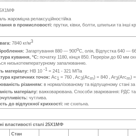
5Х1МФ
ль жароміцна релаксуційностійка
ання в промисловості:
прутки, ківки, болти, шпильки та інші 
3
вага:
7840 кг/м
o
броблення:
Загартування 880 — 900
C, олія, Відпустка 640 — 6
тура кування, °С:
початку 1180, кінця 850. Перерізи до 60 мм о
ься низькотемпературному запалюванню.
-1
ть матеріалу:
HB 10
= 241 - 321 МПа
тура критичних точок:
Ac
= 760 , Ac
(Ac
) = 840 , Ar
(Arc
) 
1
3
m
3
m
ваність різанням:
в нормалізованому та відпущеному стані за
ність матеріалу:
важковарювана. Способи зварювання: РДС та
чутливість:
чутлива.
сть до відпускної крихкості:
не схильна.
ні властивості сталі
25Х1МФ
Стан