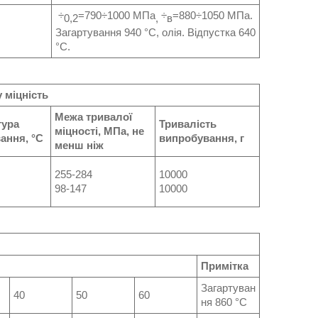
÷
=790÷1000 МПа
÷
=880÷1050 МПа.
0,2
,
в
Загартування 940 °C, олія. Відпустка 640
°C.
 міцність
Межа тривалої
тура
Тривалість
міцності, МПа, не
ання, °С
випробування, г
менш ніж
255-284
10000
98-147
10000
Примітка
Загартуван
40
50
60
ня 860 °C