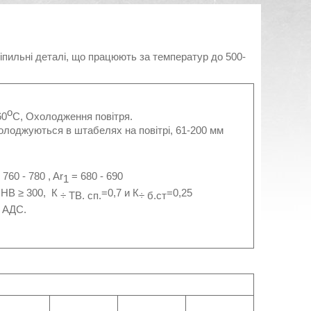
кріпильні деталі, що працюють за температур до 500-
o
60
C, Охолодження повітря.
холоджуються в штабелях на повітрі, 61-200 мм
= 760 - 780 , Ar
= 680 - 690
1
 HB ≥ 300, К
=0,7 и К
=0,25
÷ ТВ. сп.
÷ б.ст
 АДС.