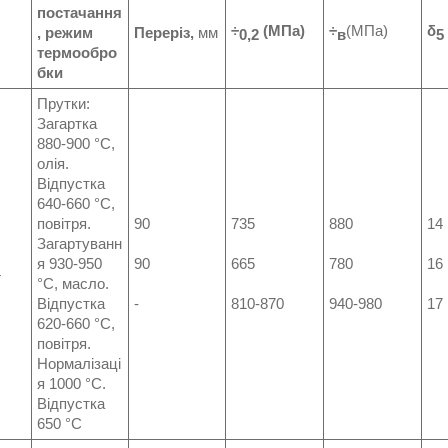
постачання
÷
(МПа)
÷
(МПа)
δ
, режим
Переріз,
мм
0,2
в
5
термообро
бки
Прутки:
Загартка
880-900 °C,
олія.
Відпустка
640-660 °C,
повітря.
90
735
880
14
Загартуванн
я 930-950
90
665
780
16
4
°C, масло.
Відпустка
-
810-870
940-980
17
620-660 °C,
повітря.
Нормалізаці
я 1000 °C.
Відпустка
650 °C