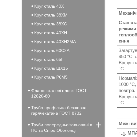
Круг сталь 40Х
Механіч
Круг сталь 38ХМ
Стан ста
Круг сталь 38ХС
режими
Круг сталь 40ХН
теплоо
ення
Круг сталь 40ХН2МА
Загарту
Круг сталь 60С2А
950 °C, о
Круг сталь 65Г
Відпустк
Круг сталь ШХ15
°C
Круг сталь Р6М5
Нормалі
1000 °C,
повітря.
Фланці сталеві плоскі ГОСТ
12820-80
Відпустк
°C
Труба профільна безшовна
гарячекатана ГОСТ 8732
Межі ви
Труби попередньоізольовані в
ПЄ та Спіро Оболонці
÷
, МП
-1