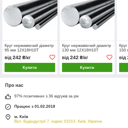
Круг нержавіючий діаметр
Круг нержавіючий діаметр
Круг
95 мм 12Х18Н10Т
130 мм 12Х18Н10Т
150
242
242
від
₴/кг
від
₴/кг
від
Купити
Купити
Про нас
97% позитивних з 36 відгуків за рік
Працює з 01.02.2018
м. Київ
Вул. Будіндустрії 7, індекс 01013, Київ, Україна