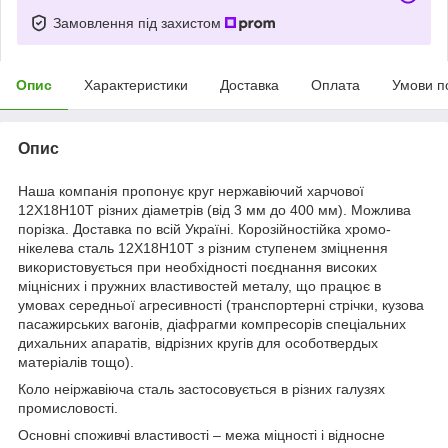
Замовлення під захистом
Опис
Характеристики
Доставка
Оплата
Умови п
Опис
Наша компанія пропонує круг нержавіючий харчової
12Х18Н10Т різних діаметрів (від 3 мм до 400 мм). Можлива
порізка. Доставка по всій Україні. Корозійностійка хромо-
нікелева сталь 12Х18Н10Т з різним ступенем зміцнення
використовується при необхідності поєднання високих
міцнісних і пружних властивостей металу, що працює в
умовах середньої агресивності (транспортерні стрічки, кузова
пасажирських вагонів, діафрагми компресорів спеціальних
дихальних апаратів, відрізних кругів для особотвердых
матеріалів тощо).
Коло неіржавіюча сталь застосовується в різних галузях
промисловості.
Основні споживчі властивості – межа міцності і відносне