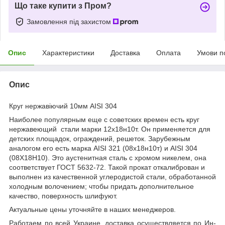
Що таке купити з Пром?
Замовлення під захистом
Опис
Характеристики
Доставка
Оплата
Умови п
Опис
Круг нержавіючий 10мм AISI 304
Наиболее популярным еще с советских времен есть круг
нержавеющий стали марки 12х18н10т. Он применяется для
детских площадок, ограждений, решеток. Зарубежным
аналогом его есть марка AISI 321 (08х18н10т) и AISI 304
(08Х18Н10). Это аустенитная сталь с хромом никелем, она
соответствует ГОСТ 5632-72. Такой прокат откалиброван и
выполнен из качественной углеродистой стали, обработанной
холодным волочением; чтобы придать дополнительное
качество, поверхность шлифуют.
Актуальные цены уточняйте в наших менеджеров.
Работаем по всей Украине, доставка осуществляется по Ин-