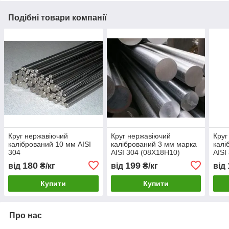
Подібні товари компанії
Круг нержавіючий
Круг нержавіючий
Круг
калібрований 10 мм AISI
калібрований 3 мм марка
калі
304
AISI 304 (08Х18Н10)
AISI
180
199
від
₴/кг
від
₴/кг
від
Купити
Купити
Про нас