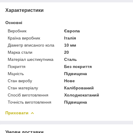
Характеристики
Основні
Виробник
Європа
Країна виробник
Італія
Діаметр вписаного кола
10 мм
Марка стали
20
Матеріал шестикутника
Сталь
Покриття
Без покриття
Міцність
Підвищена
Стан виробу
Нове
Стан матеріалу
Калібрований
Спосіб виготовлення
Холоднокатаний
Точність виготовлення
Підвищена
Приховати
Умови доставки