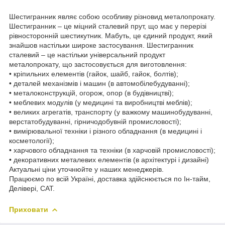
Шестигранник являє собою особливу різновид металопрокату.
Шестигранник – це міцний сталевий прут, що має у перерізі
рівносторонній шестикутник. Мабуть, це єдиний продукт, який
знайшов настільки широке застосування. Шестигранник
сталевий – це настільки універсальний продукт
металопрокату, що застосовується для виготовлення:
• кріпильних елементів (гайок, шайб, гайок, болтів);
• деталей механізмів і машин (в автомобілебудуванні);
• металоконструкцій, огорож, опор (в будівництві);
• меблевих модулів (у медицині та виробництві меблів);
• великих агрегатів, транспорту (у важкому машинобудуванні,
верстатобудуванні, гірничодобувній промисловості);
• вимірювальної техніки і різного обладнання (в медицині і
косметології);
• харчового обладнання та техніки (в харчовій промисловості);
• декоративних металевих елементів (в архітектурі і дизайні)
Актуальні ціни уточнюйте у наших менеджерів.
Працюємо по всій Україні, доставка здійснюється по Ін-тайм,
Делівері, САТ.
Приховати