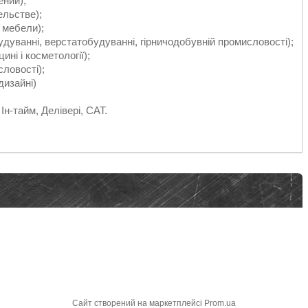
нии);
ельстве);
 мебели);
удуванні, верстатобудуванні, гірничодобувній промисловості);
ині і косметології);
словості);
дизайні)
Ін-тайм, Делівері, САТ.
Сайт створений на маркетплейсі
Prom.ua