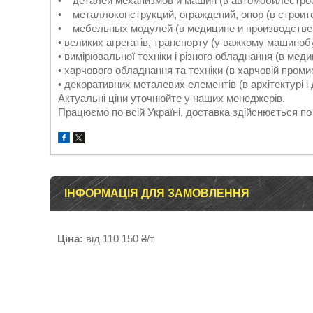
• деталей механизмов и машин (в автомобилестрое
• металлоконструкций, ограждений, опор (в строит
• мебельных модулей (в медицине и производстве
• великих агрегатів, транспорту (у важкому машиноб
• вимірювальної техніки і різного обладнання (в медиц
• харчового обладнання та техніки (в харчовій проми
• декоративних металевих елементів (в архітектурі і 
Актуальні ціни уточнюйте у наших менеджерів.
Працюємо по всій Україні, доставка здійснюється по 
ІНФОРМАЦІЯ ДЛЯ ЗАМОВЛЕННЯ
Ціна:
від 110 150 ₴/т