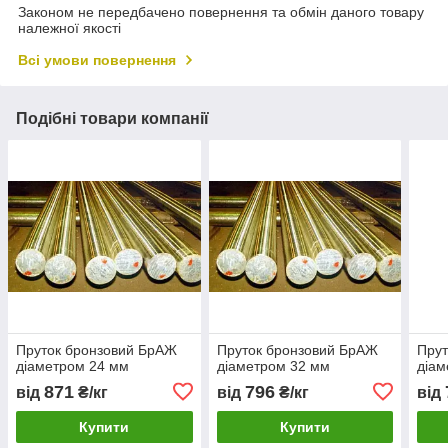
Законом не передбачено повернення та обмін даного товару
належної якості
Всі умови повернення
Подібні товари компанії
Пруток бронзовий БрАЖ
Пруток бронзовий БрАЖ
Прут
діаметром 24 мм
діаметром 32 мм
діам
871
796
від
₴/кг
від
₴/кг
від
Купити
Купити