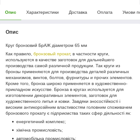
Опис
Характеристики
Доставка
Оплата
Умови п
Опис
Круг бронзовий БрАЖ діаметром 65 мм
Как правило,
бронзовый прокат
, в частности круги,
используются в качестве заготовок для дальнейшего
производства самой различной продукции. Так круги из
бронзы применяются для производства деталей различных
механизмов, винтов, болтов, фурнитуры и прочих элементов.
Кроме того, бронза широко применяется в художественно-
прикладном искусстве. Бронза в кругах используется для
изготовлении декоративных элементов, заготовок для
художественного литья и ковки. Завдяки зносостійкості і
високим антикорозійним властивостям головним споживачем
бронзового прокату є підприємства таких сфер діяльності як:
енергетичний комплекс;
хімічна промисловість;
автомобільна промисловість;