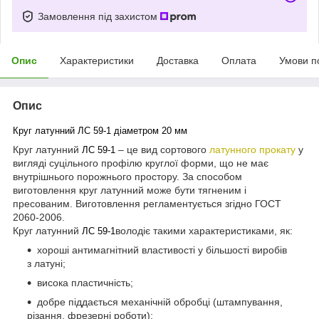
Замовлення під захистом
Опис
Характеристики
Доставка
Оплата
Умови п
Опис
Круг латунний ЛС 59-1 діаметром 20 мм
Круг латунний
– це вид сортового
латунного прокату
у
ЛС 59-1
вигляді суцільного профілю круглої форми, що не має
внутрішнього порожнього простору. За способом
виготовлення круг латунний може бути тягненим і
пресованим. Виготовлення регламентується згідно ГОСТ
2060-2006.
Круг латунний
володіє такими характеристиками, як:
ЛС 59-1
хороші антимагнітний властивості у більшості виробів
з латуні;
висока пластичність;
добре піддається механічній обробці (штампування,
різання, фрезерні роботи);