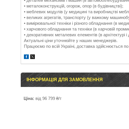
• деталей механізмів і машин (в автомобілебудуванні
• металоконструкцій, огорож, опор (в будівництві);
• меблевих модулів (у медицині та виробництві меблі
• великих агрегатів, транспорту (у важкому машиноб
• вимірювальної техніки і різного обладнання (в медиц
• харчового обладнання та техніки (в харчовій проми
• декоративних металевих елементів (в архітектурі і 
Актуальні ціни уточнюйте у наших менеджерів.
Працюємо по всій Україні, доставка здійснюється по 
ІНФОРМАЦІЯ ДЛЯ ЗАМОВЛЕННЯ
Ціна:
від 96 799 ₴/т