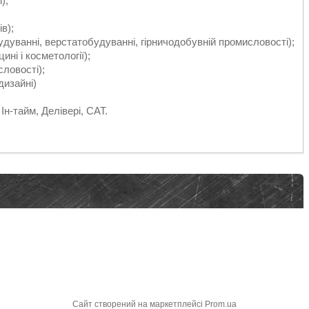
);
в);
удуванні, верстатобудуванні, гірничодобувній промисловості);
ині і косметології);
словості);
дизайні)
Ін-тайм, Делівері, САТ.
Сайт створений на маркетплейсі
Prom.ua