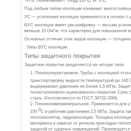
Под любым типом изоляции понимают многослойную
УС — усиленная изоляция применяется в почвах с 
ВУС изоляция имеет расшифровку — весьма усилен
меньше 10 Ом*м, что характерно для повышенной к
Основные отличие этих видов изоляции — толщина 
Типы ВУС изоляции
Типы защитного покрытия
Защитное покрытие разделяется на четыре типа:
Пенополиуретановое. Трубы с изоляцией этого
транспортировку жидкости температурой до 140 0
выдерживают давление не более 1,5 МПа. Защит
полиэтиленового оцинкованного покрытия. Срок 
сталь. Изготовляются по ГОСТ 30732-2006.
Пенополимерминеральное. Применяется для ут
0
150
С и рабочим давлением 2,5 МПа. Защита тр
теплоизолятор, гидроизоляция. Толщина изоляци
материала и зависит от региона прокладки тепл
защитой от ударных повреждений. Производятся 