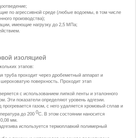
доотведение;
щие по агрессивной среде (любые водоемы, в том числе
нного производства);
ции, имеющие нагрузку до 2,5 МПа;
ействием.
овой изоляцией
кольких этапов:
ая труба проходит через дробеметный аппарат и
 шероховатую поверхность. Проходит этап
веряется с использованием липкой ленты и эталонного
м. Эти показатели определяют уровень адгезии.
 прогревается газом, с него удаляется хромовый сплав и
0
пература до 200
С. В этом состоянии наносится
0,08 мм.
 адгезива используется термоплавкий полимерный