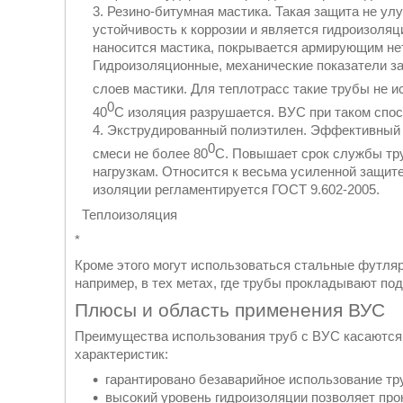
Резино-битумная мастика. Такая защита не ул
устойчивость к коррозии и является гидроизоляц
наносится мастика, покрывается армирующим не
Гидроизоляционные, механические показатели з
слоев мастики. Для теплотрасс такие трубы не 
0
40
С изоляция разрушается. ВУС при таком спос
Экструдированный полиэтилен. Эффективный 
0
смеси не более 80
С. Повышает срок службы тру
нагрузкам. Относится к весьма усиленной защит
изоляции регламентируется ГОСТ 9.602-2005.
Теплоизоляция
*
Кроме этого могут использоваться стальные футля
например, в тех метах, где трубы прокладывают по
Плюсы и область применения ВУС
Преимущества использования труб с ВУС касаются
характеристик:
гарантировано безаварийное использование тр
высокий уровень гидроизоляции позволяет про