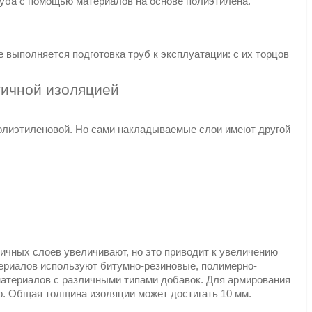
уба с помощью материалов на основе полиэтилена.
 выполняется подготовка труб к эксплуатации: с их торцов
тичной изоляцией
полиэтиленовой. Но сами накладываемые слои имеют другой
чных слоев увеличивают, но это приводит к увеличению
ериалов используют битумно-резиновые, полимерно-
материалов с различными типами добавок. Для армирования
о. Общая толщина изоляции может достигать 10 мм.