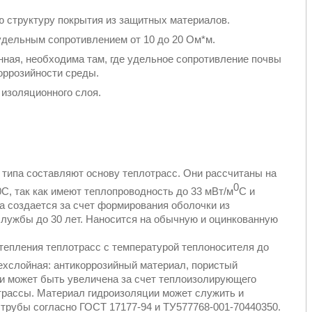
 структуру покрытия из защитных материалов.
удельным сопротивлением от 10 до 20 Ом*м.
ная, необходима там, где удельное сопротивление почвы
оррозийности среды.
изоляционного слоя.
 типа составляют основу теплотрасс. Они рассчитаны на
0
С, так как имеют теплопроводность до 33 мВт/м
С и
а создается за счет формирования оболочки из
службы до 30 лет. Наносится на обычную и оцинкованную
епления теплотрасс с температурой теплоносителя до
ехслойная: антикоррозийный материал, пористый
и может быть увеличена за счет теплоизолирующего
отрассы. Материал гидроизоляции может служить и
трубы согласно ГОСТ 17177-94 и ТУ577768-001-70440350.