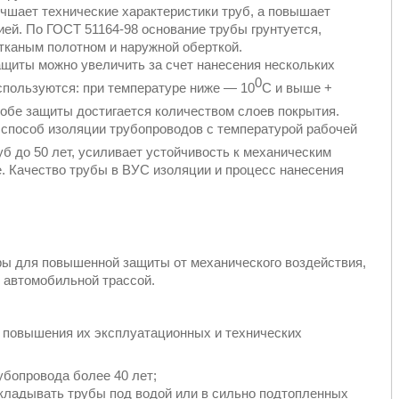
учшает технические характеристики труб, а повышает
ией. По ГОСТ 51164-98 основание трубы грунтуется,
тканым полотном и наружной оберткой.
ащиты можно увеличить за счет нанесения нескольких
0
используются: при температуре ниже — 10
С и выше +
обе защиты достигается количеством слоев покрытия.
способ изоляции трубопроводов с температурой рабочей
б до 50 лет, усиливает устойчивость к механическим
е. Качество трубы в ВУС изоляции и процесс нанесения
ры для повышенной защиты от механического воздействия,
д автомобильной трассой.
 повышения их эксплуатационных и технических
убопровода более 40 лет;
кладывать трубы под водой или в сильно подтопленных