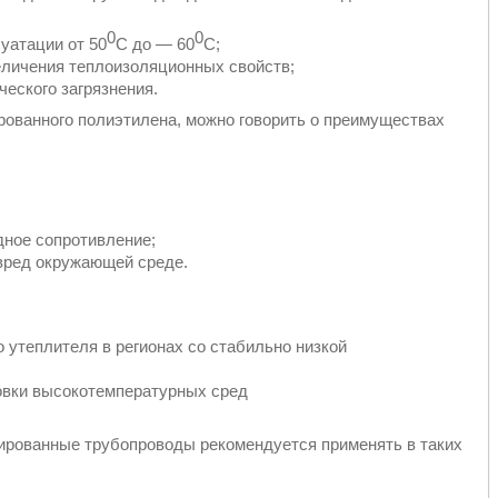
0
0
уатации от 50
С до — 60
С;
еличения теплоизоляционных свойств;
ческого загрязнения.
рованного полиэтилена, можно говорить о преимуществах
дное сопротивление;
 вред окружающей среде.
утеплителя в регионах со стабильно низкой
овки высокотемпературных сред
лированные трубопроводы рекомендуется применять в таких