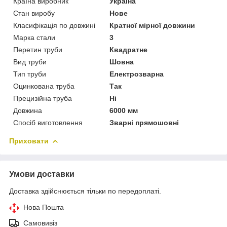
Країна виробник
Україна
Стан виробу
Нове
Класифікація по довжині
Кратної мірної довжини
Марка стали
3
Перетин труби
Квадратне
Вид труби
Шовна
Тип труби
Електрозварна
Оцинкована труба
Так
Прецизійна труба
Ні
Довжина
6000 мм
Спосіб виготовлення
Зварні прямошовні
Приховати
Умови доставки
Доставка здійснюється тільки по передоплаті.
Нова Пошта
Самовивіз