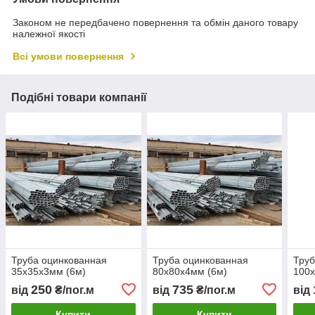
Законом не передбачено повернення та обмін даного товару
належної якості
Всі умови повернення
Подібні товари компанії
Труба оцинкованная
Труба оцинкованная
Труб
35х35х3мм (6м)
80х80х4мм (6м)
100х
250
735
від
₴/пог.м
від
₴/пог.м
від
Купити
Купити