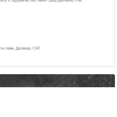
ту є підприємства таких сфер діяльності як:
Ін-тайм, Делівері, САТ