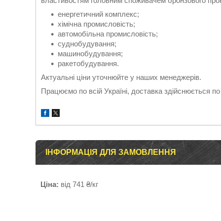
властивостям головним споживачем бронзового прока
енергетичний комплекс;
хімічна промисловість;
автомобільна промисловість;
суднобудування;
машинобудування;
ракетобудування.
Актуальні ціни уточнюйте у наших менеджерів.
Працюємо по всій Україні, доставка здійснюється по 
ІНФОРМАЦІЯ ДЛЯ ЗАМОВЛЕННЯ
Ціна:
від 741 ₴/кг