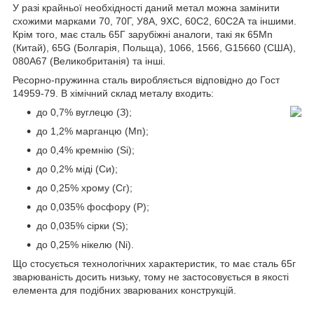
У разі крайньої необхідності даний метал можна замінити
схожими марками 70, 70Г, У8А, 9ХС, 60С2, 60С2А та іншими.
Крім того, має сталь 65Г зарубіжні аналоги, такі як 65Mn
(Китай), 65G (Болгарія, Польща), 1066, 1566, G15660 (США),
080A67 (Великобританія) та інші.
Ресорно-пружинна сталь виробляється відповідно до Гост
14959-79. В хімічний склад металу входить:
до 0,7% вуглецю (З);
до 1,2% марганцю (Мп);
до 0,4% кремнію (Si);
до 0,2% міді (Си);
до 0,25% хрому (Сг);
до 0,035% фосфору (Р);
до 0,035% сірки (S);
до 0,25% нікелю (Ni).
Що стосується технологічних характеристик, то має сталь 65г
зварюваність досить низьку, тому не застосовується в якості
елемента для подібних зварюваних конструкцій.