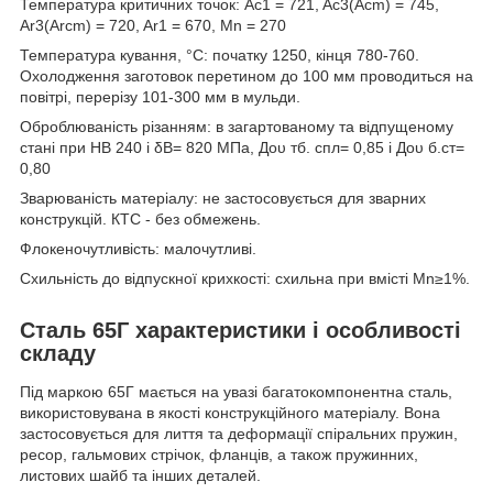
Температура критичних точок:
Ac
1
= 721, Ac
3
(Ac
m
) = 745,
Ar
3
(Arc
m
) = 720, Ar
1
= 670, M
n
= 270
Температура кування, °С:
початку 1250, кінця 780-760.
Охолодження заготовок перетином до 100 мм проводиться на
повітрі, перерізу 101-300 мм в мульди.
Оброблюваність різанням:
в загартованому та відпущеному
стані при НВ 240 і δ
B
= 820 МПа, До
υ тб. спл
= 0,85 і До
υ б.ст
=
0,80
Зварюваність матеріалу:
не застосовується для зварних
конструкцій. КТС - без обмежень.
Флокеночутливість:
малочутливі.
Схильність до відпускної крихкості:
схильна при вмісті Mn≥1%.
Сталь 65Г характеристики і особливості
складу
Під маркою 65Г мається на увазі багатокомпонентна сталь,
використовувана в якості конструкційного матеріалу. Вона
застосовується для лиття та деформації спіральних пружин,
ресор, гальмових стрічок, фланців, а також пружинних,
листових шайб та інших деталей.