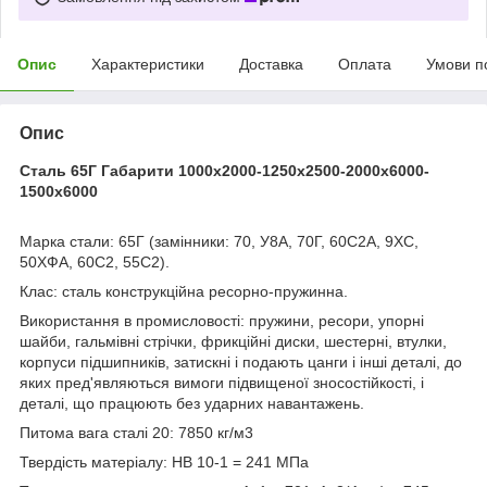
Опис
Характеристики
Доставка
Оплата
Умови п
Опис
Сталь 65Г Габарити 1000х2000-1250х2500-2000х6000-
1500х6000
Марка стали:
65Г (замінники: 70, У8А, 70Г, 60С2А, 9ХС,
50ХФА, 60С2, 55С2).
Клас:
сталь конструкційна ресорно-пружинна.
Використання в промисловості:
пружини, ресори, упорні
шайби, гальмівні стрічки, фрикційні диски, шестерні, втулки,
корпуси підшипників, затискні і подають цанги і інші деталі, до
яких пред'являються вимоги підвищеної зносостійкості, і
деталі, що працюють без ударних навантажень.
Питома вага сталі 20:
7850 кг/м
3
Твердість матеріалу:
HB 10
-1
= 241 МПа