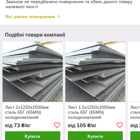
Законом не передбачено повернення та обмін даного товару
належної якості
Всі умови повернення
Подібні товари компанії
Лист 2х1250х2500мм
Лист 1,5х1250х2000мм
Лист
сталь 65Г (65MN)
сталь 65Г (65MN)
стал
холоднокатаний
холоднокатаний
холо
73
105
від
₴/кг
від
₴/кг
від
Купити
Купити