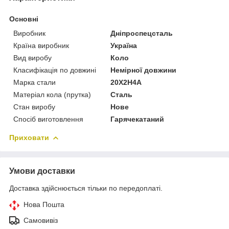
Основні
Виробник
Дніпроспецсталь
Країна виробник
Україна
Вид виробу
Коло
Класифікація по довжині
Немірної довжини
Марка стали
20Х2Н4А
Матеріал кола (прутка)
Сталь
Стан виробу
Нове
Спосіб виготовлення
Гарячекатаний
Приховати
Умови доставки
Доставка здійснюється тільки по передоплаті.
Нова Пошта
Самовивіз