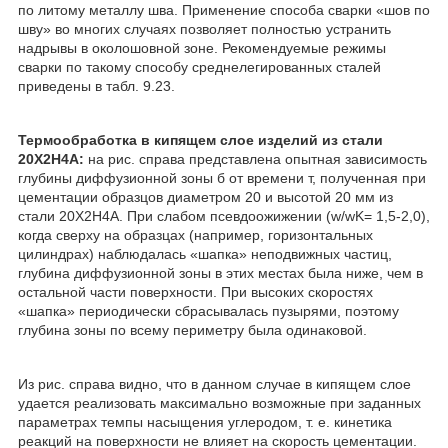
по литому металлу шва. Применение способа сварки «шов по
шву» во многих случаях позволяет полностью устранить
надрывы в околошовной зоне. Рекомендуемые режимы
сварки по такому способу среднелегированных сталей
приведены в табл. 9.23.
Термообработка в кипящем слое изделий из стали
20Х2Н4А:
на рис. справа представлена опытная зависимость
глубины диффузионной зоны б от времени т, полученная при
цементации образцов диаметром 20 и высотой 20 мм из
стали 20Х2Н4А. При слабом псевдоожижении (w/w
K
= 1,5-2,0),
когда сверху на образцах (например, горизонтальных
цилиндрах) наблюдалась «шапка» неподвижных частиц,
глубина диффузионной зоны в этих местах была ниже, чем в
остальной части поверхности. При высоких скоростях
«шапка» периодически сбрасывалась пузырями, поэтому
глубина зоны по всему периметру была одинаковой.
Из рис. справа видно, что в данном случае в кипящем слое
удается реализовать максимально возможные при заданных
параметрах темпы насыщения углеродом, т. е. кинетика
реакций на поверхности не влияет на скорость цементации.