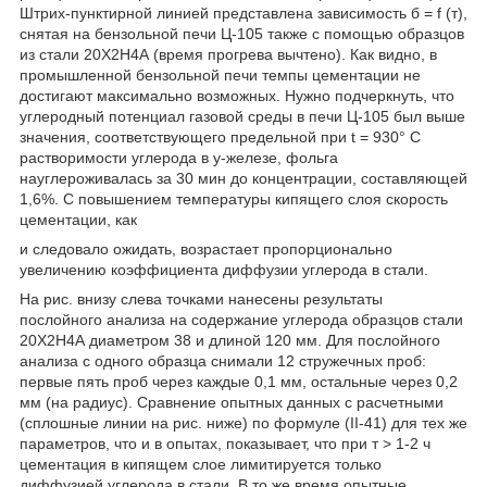
Штрих-пунктирной линией представлена зависимость б = f (т),
снятая на бензольной печи Ц-105 также с помощью образцов
из стали 20Х2Н4А (время прогрева вычтено). Как видно, в
промышленной бензольной печи темпы цементации не
достигают максимально возможных. Нужно подчеркнуть, что
углеродный потенциал газовой среды в печи Ц-105 был выше
значения, соответствующего предельной при t = 930° С
растворимости углерода в у-железе, фольга
науглероживалась за 30 мин до концентрации, составляющей
1,6%. С повышением температуры кипящего слоя скорость
цементации, как
и следовало ожидать, возрастает пропорционально
увеличению коэффициента диффузии углерода в стали.
На рис. внизу слева точками нанесены результаты
послойного анализа на содержание углерода образцов стали
20Х2Н4А диаметром 38 и длиной 120 мм. Для послойного
анализа с одного образца снимали 12 стружечных проб:
первые пять проб через каждые 0,1 мм, остальные через 0,2
мм (на радиус). Сравнение опытных данных с расчетными
(сплошные линии на рис. ниже) по формуле (II-41) для тех же
параметров, что и в опытах, показывает, что при т > 1-2 ч
цементация в кипящем слое лимитируется только
диффузией углерода в стали. В то же время опытные