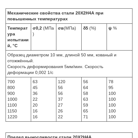
Механические свойства стали
20Х2Н4А
при
повышенных температурах
Температ
σ
0,2
(МПа
σ
в
(МПа)
δ
5
(%)
ψ
%
ура
)
испытани
й, °С
Образец диаметром 10 мм, длиной 50 мм, кованый и
отожжённый.
Скорость деформирования 5мм/мин. Скорость
деформации 0,002 1/с
700
63
120
56
78
800
45
56
64
95
900
36
56
58
100
1000
22
37
63
100
1100
20
27
59
100
1150
16
26
65
100
1220
16
22
71
100
Предел выносливости стали
20Х2Н4А