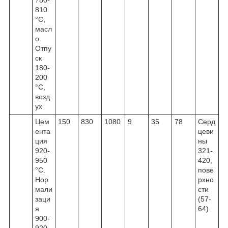
810
°С,
масл
о.
Отпу
ск
180-
200
°С,
возд
ух
Цем
150
830
1080
9
35
78
Серд
ента
цеви
ция
ны
920-
321-
950
420,
°С.
пове
Нор
рхно
мали
сти
заци
(57-
я
64)
900-
920