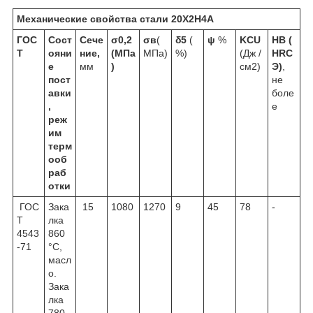
Механические свойства стали
20Х2Н4А
ГОС
Сост
Сече
σ
0,2
σ
в
(
δ
5
(
ψ
%
KCU
НВ
(
Т
ояни
ние,
(МПа
МПа)
%)
(Дж /
HRC
е
мм
)
см
2
)
Э
)
,
пост
не
авки
боле
,
е
реж
им
терм
ооб
раб
отки
ГОС
Зака
15
1080
1270
9
45
78
-
Т
лка
4543
860
-71
°С,
масл
о.
Зака
лка
780