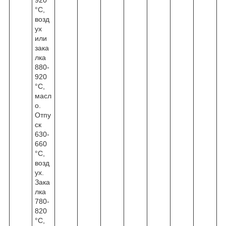
°С,
возд
ух
или
зака
лка
880-
920
°С,
масл
о.
Отпу
ск
630-
660
°С,
возд
ух.
Зака
лка
780-
820
°С,