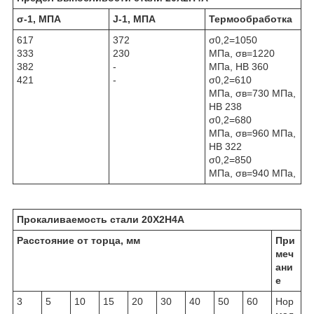
σ
-1
, МПА
J
-1
, МПА
Термообработка
617
372
σ
0,2
=1050
333
230
МПа
,
σ
в
=1220
382
-
МПа, НВ 360
421
-
σ
0,2
=610
МПа
,
σ
в
=730 МПа,
НВ 238
σ
0,2
=680
МПа
,
σ
в
=960 МПа,
НВ 322
σ
0,2
=850
МПа
,
σ
в
=940 МПа,
Прокаливаемость стали
20Х2Н4А
Расстояние от торца, мм
При
меч
ани
е
3
5
10
15
20
30
40
50
60
Нор