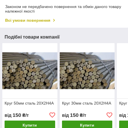
Законом не передбачено повернення та обмін даного товару
належної якості
Всі умови повернення
Подібні товари компанії
Круг 50мм сталь 20Х2Н4А
Круг 30мм сталь 20Х2Н4А
Круг
150
150
від
₴/т
від
₴/т
від
Купити
Купити