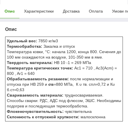
Опис
Характеристики
Доставка
Оплата
Умови п
Опис
Удельный вес:
7850 кг/м
3
Термообработка:
Закалка и отпуск
Температура ковки, °С: начала 1200, конца 800. Сечения до
100 мм охаждаются на воздухе, 101-350 мм в яме.
Твердость материала:
HB 10
-1
= 269 МПа
Температура критических точек:
Ac
1
= 710 , Ac
3
(Ac
m
) =
800 , Ar
1
= 640
Обрабатываемость резанием:
после нормализации и
отпуска при HB 259 и
σ
в
=880 МПа, К
υ тв. спл
=0,72 и К
υ
б.ст
=0,63
Свариваемость материала:
трудносвариваемая.
Способы сварки: РДС, АДС под флюсом, ЭШС. Необходимы
подогрев и последующая термообработка.
Флокеночувствительность:
чувствительна
Склонность к отпускной хрупкости:
малосклонна