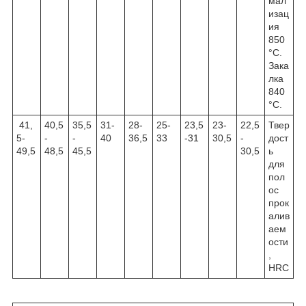
мал
изац
ия
850
°С.
Зака
лка
840
°С.
41,
40,5
35,5
31-
28-
25-
23,5
23-
22,5
Твер
5-
-
-
40
36,5
33
-31
30,5
-
дост
49,5
48,5
45,5
30,5
ь
для
пол
ос
прок
алив
аем
ости
,
HRC