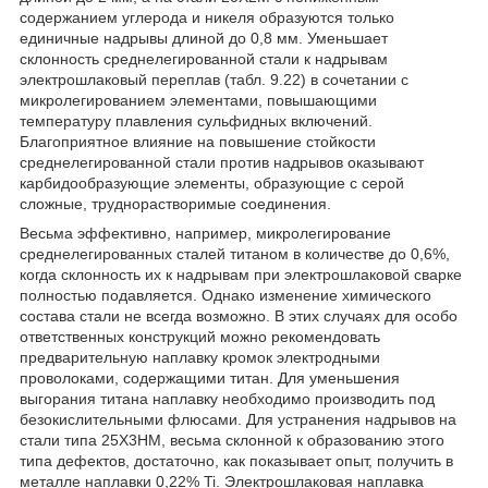
содержанием углерода и никеля образуются только
единичные надрывы длиной до 0,8 мм. Уменьшает
склонность среднелегированной стали к надрывам
электрошлаковый переплав (табл. 9.22) в сочетании с
микролегированием элементами, повышающими
температуру плавления сульфидных включений.
Благоприятное влияние на повышение стойкости
среднелегированной стали против надрывов оказывают
карбидообразующие элементы, образующие с серой
сложные, труднорастворимые соединения.
Весьма эффективно, например, микролегирование
среднелегированных сталей титаном в количестве до 0,6%,
когда склонность их к надрывам при электрошлаковой сварке
полностью подавляется. Однако изменение химического
состава стали не всегда возможно. В этих случаях для особо
ответственных конструкций можно рекомендовать
предварительную наплавку кромок электродными
проволоками, содержащими титан. Для уменьшения
выгорания титана наплавку необходимо производить под
безокислительными флюсами. Для устранения надрывов на
стали типа 25Х3НМ, весьма склонной к образованию этого
типа дефектов, достаточно, как показывает опыт, получить в
металле наплавки 0,22% Ti. Электрошлаковая наплавка