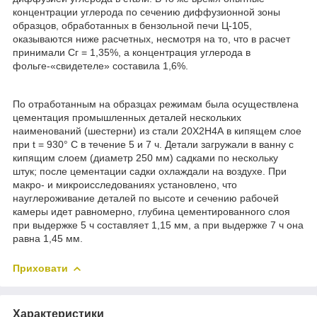
концентрации углерода по сечению диффузионной зоны
образцов, обработанных в бензольной печи Ц-105,
оказываются ниже расчетных, несмотря на то, что в расчет
принимали С
г
= 1,35%, а концентрация углерода в
фольге-«свидетеле» составила 1,6%.
По отработанным на образцах режимам была осуществлена
цементация промышленных деталей нескольких
наименований (шестерни) из стали 20Х2Н4А в кипящем слое
при t = 930° С в течение 5 и 7 ч. Детали загружали в ванну с
кипящим слоем (диаметр 250 мм) садками по нескольку
штук; после цементации садки охлаждали на воздухе. При
макро- и микроисследованиях установлено, что
науглероживание деталей по высоте и сечению рабочей
камеры идет равномерно, глубина цементированного слоя
при выдержке 5 ч составляет 1,15 мм, а при выдержке 7 ч она
равна 1,45 мм.
Приховати
Характеристики