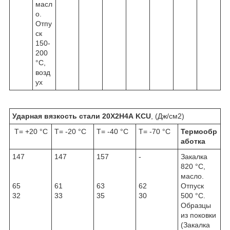
масл
о.
Отпу
ск
150-
200
°С,
возд
ух
Ударная вязкость стали
20Х2Н4А
KCU
, (Дж/см
2
)
Т= +20 °С
Т= -20 °С
Т= -40 °С
Т= -70 °С
Термообр
аботка
147
147
157
-
Закалка
820 °С,
масло.
65
61
63
62
Отпуск
32
33
35
30
500 °С.
Образцы
из поковки
(Закалка