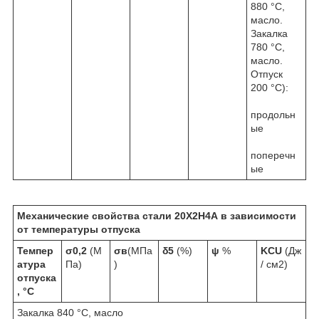
880 °С,
масло.
Закалка
780 °С,
масло.
Отпуск
200 °С):
продольн
ые
поперечн
ые
Механические свойства стали
20Х2Н4А
в зависимости
от температуры отпуска
Темпер
σ
0,2
(М
σ
в
(МПа
δ
5
(%)
ψ
%
KCU
(Дж
атура
Па)
)
/ см
2
)
отпуска
, °С
Закалка 840 °С, масло