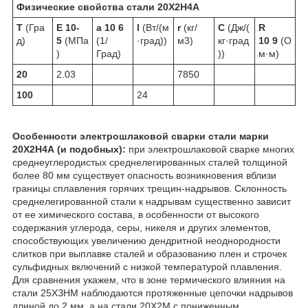
Физические свойства стали 20Х2Н4А
T
(Гра
E 10
-
a 10
6
l
(Вт/(м
r
(кг/
C
(Дж/(
R
д)
5
(МПа
(1/
·град))
м
3
)
кг·град
10
9
(О
)
Град)
))
м·м)
20
2.03
7850
100
24
Особенности электрошлаковой сварки стали марки
20Х2Н4А (и подобных):
при электрошлаковой сварке многих
среднеуглеродистых среднелегированных сталей толщиной
более 80 мм существует опасность возникновения вблизи
границы сплавления горячих трещин-надрывов. Склонность
среднелегированной стали к надрывам существенно зависит
от ее химического состава, в особенности от высокого
содержания углерода, серы, никеля и других элементов,
способствующих увеличению дендритной неоднородности
слитков при выплавке сталей и образованию плен и строчек
сульфидных включений с низкой температурой плавления.
Для сравнения укажем, что в зоне термического влияния на
стали 25ХЗНМ наблюдаются протяженные цепочки надрывов
длиной до 2 мм, а на стали 20Х2М с пониженным