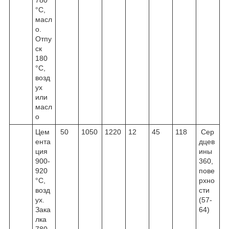
°С,
масл
о.
Отпу
ск
180
°С,
возд
ух
или
масл
о
Цем
50
1050
1220
12
45
118
Сер
ента
дцев
ция
ины
900-
360,
920
пове
°С,
рхно
возд
сти
ух.
(57-
Зака
64)
лка
780-