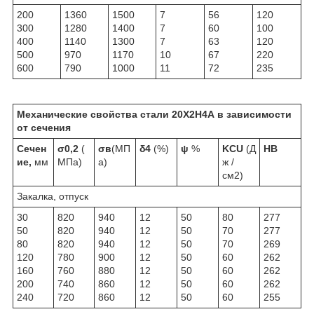
200
1360
1500
7
56
120
300
1280
1400
7
60
100
400
1140
1300
7
63
120
500
970
1170
10
67
220
600
790
1000
11
72
235
Механические свойства стали
20Х2Н4А
в зависимости
от сечения
Сечен
σ
0,2
(
σ
в
(МП
δ
4
(%)
ψ
%
KCU
(Д
HB
ие,
мм
МПа)
а)
ж /
см
2
)
Закалка, отпуск
30
820
940
12
50
80
277
50
820
940
12
50
70
277
80
820
940
12
50
70
269
120
780
900
12
50
60
262
160
760
880
12
50
60
262
200
740
860
12
50
60
262
240
720
860
12
50
60
255