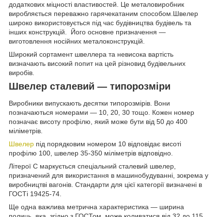
додаткових міцності властивостей. Це металовиробник
виробляється переважно гарячекатаним способом.Швелер
широко використовується під час будівництва будівель та
інших конструкцій. Його основне призначення —
виготовлення носійних металоконструкцій.
Широкий сортамент швеллера та невисока вартість
визначають високий попит на цей різновид будівельних
виробів.
Швелер сталевий — типорозміри
Виробники випускають десятки типорозмірів. Вони
позначаються номерами — 10, 20, 30 тощо. Кожен номер
позначає висоту профілю, який може бути від 50 до 400
міліметрів.
Швелер
під порядковим номером 10 відповідає висоті
профілю 100, швелер 35-350 міліметрів відповідно.
Літерої С маркується спеціальний сталевий швелер,
призначений для використання в машинобудуванні, зокрема у
виробництві вагонів. Стандарти для цієї категорії визначені в
ГОСТі 19425-74.
Ще одна важлива метрична характеристика — ширина
полиць, яка, згідно з ГОСТом, може коливатися від 32 до 115