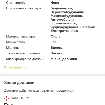
Стан виробу
Нове
Призначення швелера
Будівництво,
Верстатобудування,
Машинобудування,
Автомобільна
промисловість,
Суднобудування, Загальна,
Електротехнічне
Матеріал швелера
Сталь
Марка стали
3пс
Міцність
Висока
Точність виготовлення
Висока
Класифікація по довжині
Мірної довжини
Приховати
Умови доставки
Доставка здійснюється тільки по передоплаті.
Нова Пошта