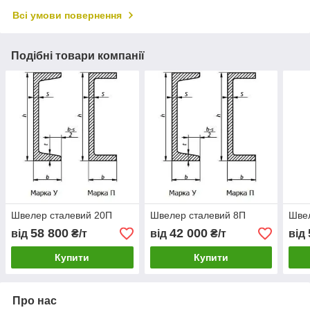
Всі умови повернення
Подібні товари компанії
Швелер сталевий 20П
Швелер сталевий 8П
Швел
58 800
42 000
від
₴/т
від
₴/т
від
Купити
Купити
Про нас