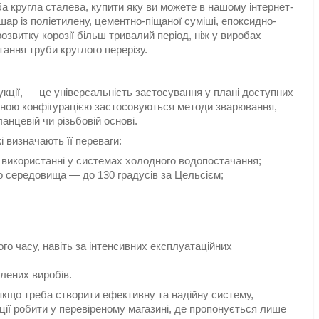
а кругла сталева, купити яку ви можете в нашому інтернет-
шар із поліетилену, цементно-піщаної суміші, епоксидно-
розвитку корозії більш тривалий період, ніж у виробах
ання труби круглого перерізу.
кції, — це універсальність застосування у плані доступних
ізною конфігурацією застосовуються методи зварювання,
анцевій чи різьбовій основі.
і визначають її переваги:
и використанні у системах холодного водопостачання;
о середовища — до 130 градусів за Цельсієм;
о часу, навіть за інтенсивних експлуатаційних
илених виробів.
 якщо треба створити ефективну та надійну систему,
ції робити у перевіреному магазині, де пропонується лише