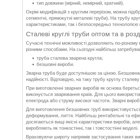
тип довжини (мірний, немірний, кратний).
Окрім модифікацій з круглим перерізом, можна підібр
сегментні, прямокутні металеві труби). На трубу кр
характеристиками, так і безпосередньо технологією
Сталеві круглі труби оптом та в розд
Сучасні технічні можливості дозволяють по-різному
різними способами. На сьогодні найбільш затребува
труба сталева зварена кругла;
безшовні вироби.
Зварна труба буде доступнішою за ціною. Безшовна 
надійності. Відповідно, на таку трубу круглу сталев
При виготовленні зварних виробів як основа беретьс
виконується зварювання країв. Для цього використо
електрода або струму високої частоти. Зварні виро
Для виготовлення безшовних труб використовується
деформування, лиття. Найбільш рентабельні та ефе
досягаються вищі якісні характеристики виробів, ал
виробляють як тонкостінні, так і товстостінні моделі.
Враховуючи широту напрямів застосування таких вир