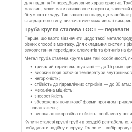
для надання їм передбачуваних характеристик. Труб
магазині, може мати оцинковане покриття, захисний 
бітумного складу. Тип захисного шару, що запобігає 
стандартного типу, визначатиме можливості використ
Труба кругла сталева ГОСТ — переваги
Перше, що варто відзначити щодо такої металопроду
різних способів монтажу. Для складання систем з р
використання перехідних елементів та фітингів на фл
Метал труба сталева кругла має такі особливості, як
тривалий термін експлуатації — до 15 років пр
високий поріг робочої температури внутрішньог
негорючість;
стійкість до гідравлічних стрибків — до 30 атм.;
механічна міцність;
зносостійкість;
збереження початкової форми протягом тривалог
навантажень;
висока антикорозійна стійкість, особливо у пос
Купити сталеві круглі труби в роздріб рентабельно,
побудувати надійну споруду. Головне – вибір продук