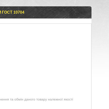
 ГОСТ 10704
ення та обмін даного товару належної якості