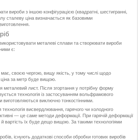
ати вироби з іншою конфігурацією (квадратні, шестигранні,
углу сталеву ціна визначається як базовими
 виготовлення.
ріб
 використовувати металеві сплави та створювати вироби
ними є:
має, своєю чергою, вищу якість, у тому числі щодо
у ціна за метр буде вищою.
я металевий лист. Після згортання у потрібну форму
вується технологія із застосуванням вольфрамового
би виготовляються виключно тонкостінними.
 технологія висвердлювання, гарячого чи холодного
ктивні — це саме методи деформації. При гарячій деформації
е й вартість їх буде дещо вищою. За такими технологіями
обів, існують додаткові способи обробки готових виробів