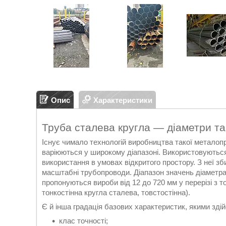
Опис
Характеристики
Труба сталева кругла — діаметри та
Існує чимало технологій виробництва такої металопро
варіюються у широкому діапазоні. Використовуються
використання в умовах відкритого простору. З неї зби
масштабні трубопроводи. Діапазон значень діаметра 
пропонуються вироби від 12 до 720 мм у перерізі з т
тонкостінна кругла сталева, товстостінна).
Є й інша градація базових характеристик, якими зді
клас точності;