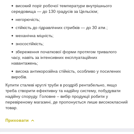
високий поріг робочої температури внутрішнього
середовища — до 130 градусів за Цельсієм;
негорючість;
стійкість до гідравлічних стрибків — до 30 атм.;
механічна міцність;
зносостійкість;
збереження початкової форми протягом тривалого
часу, навіть за інтенсивних експлуатаційних
навантажень;
висока антикорозійна стійкість, особливо у посилених
виробів.
Купити сталеві круглі труби в роздріб рентабельно, якщо
треба створити ефективну та надійну систему, побудувати
надійну споруду. Головне – вибір продукції робити у
перевіреному магазині, де пропонується лише висококласний
товар.
Приховати