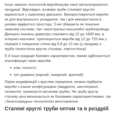
Існує чимало технологій виробництва такої металопрокатної
продукції. Відповідно, розміри труби сталевої круглої
варіюються у широкому діапазоні. Використовуються вироби
як для внутрішнього укладання, так і для використання в
умовах відкритого простору. З неї збирають як локальні
невеликі системи, так і магістральні масштабні трубопроводи.
Діапазон значень діаметра становить від 12 до 1600 мм, в
інтернет-магазині пропонуються вироби від 12 до 720 мм у
перерізі з товщиною стінок від 0,8 до 12 мм (у продажу є
труба тонкостінна кругла сталева, товстостінна).
Є й інша градація базових характеристик, якими здійснюється
класифікація таких виробів:
клас точності;
тип довжини (мірний, немірний, кратний).
Окрім модифікацій з круглим перерізом, можна підібрати
вироби з іншою конфігурацією (квадратні, шестигранні,
сегментні, прямокутні металеві труби). На трубу круглу
сталеву ціна визначається як базовими характеристиками, так
і безпосередньо технологією виготовлення.
Сталеві круглі труби оптом та в роздріб