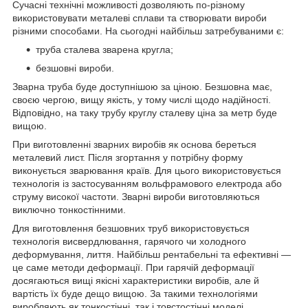
Сучасні технічні можливості дозволяють по-різному
використовувати металеві сплави та створювати вироби
різними способами. На сьогодні найбільш затребуваними є:
труба сталева зварена кругла;
безшовні вироби.
Зварна труба буде доступнішою за ціною. Безшовна має,
своєю чергою, вищу якість, у тому числі щодо надійності.
Відповідно, на таку трубу круглу сталеву ціна за метр буде
вищою.
При виготовленні зварних виробів як основа береться
металевий лист. Після згортання у потрібну форму
виконується зварювання країв. Для цього використовується
технологія із застосуванням вольфрамового електрода або
струму високої частоти. Зварні вироби виготовляються
виключно тонкостінними.
Для виготовлення безшовних труб використовується
технологія висвердлювання, гарячого чи холодного
деформування, лиття. Найбільш рентабельні та ефективні —
це саме методи деформації. При гарячій деформації
досягаються вищі якісні характеристики виробів, але й
вартість їх буде дещо вищою. За такими технологіями
виробляють як тонкостінні, так і товстостінні моделі.