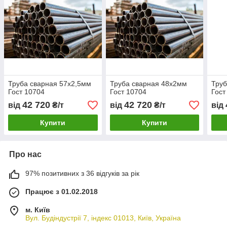
Труба сварная 57х2,5мм
Труба сварная 48х2мм
Труб
Гост 10704
Гост 10704
Гост
42 720
42 720
від
₴/т
від
₴/т
від
Купити
Купити
Про нас
97% позитивних з 36 відгуків за рік
Працює з 01.02.2018
м. Київ
Вул. Будіндустрії 7, індекс 01013, Київ, Україна