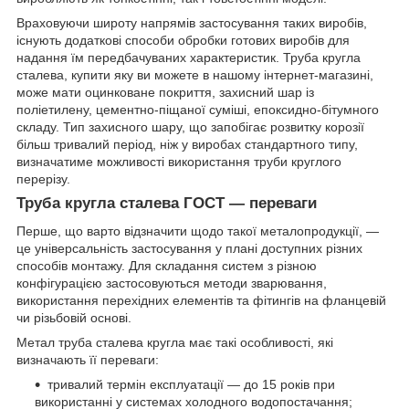
Враховуючи широту напрямів застосування таких виробів,
існують додаткові способи обробки готових виробів для
надання їм передбачуваних характеристик. Труба кругла
сталева, купити яку ви можете в нашому інтернет-магазині,
може мати оцинковане покриття, захисний шар із
поліетилену, цементно-піщаної суміші, епоксидно-бітумного
складу. Тип захисного шару, що запобігає розвитку корозії
більш тривалий період, ніж у виробах стандартного типу,
визначатиме можливості використання труби круглого
перерізу.
Труба кругла сталева ГОСТ — переваги
Перше, що варто відзначити щодо такої металопродукції, —
це універсальність застосування у плані доступних різних
способів монтажу. Для складання систем з різною
конфігурацією застосовуються методи зварювання,
використання перехідних елементів та фітингів на фланцевій
чи різьбовій основі.
Метал труба сталева кругла має такі особливості, які
визначають її переваги:
тривалий термін експлуатації — до 15 років при
використанні у системах холодного водопостачання;