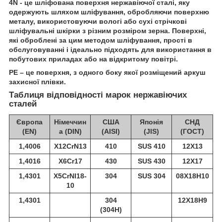
4N - це шліфована поверхня нержавіючої сталі, яку
одержують шляхом шліфування, обробляючи поверхню
металу, використовуючи вологі або сухі стрічкові
шліфувальні шкірки з різним розміром зерна. Поверхні,
які оброблені за цим методом шліфування, прості в
обслуговуванні і ідеально підходять для використання в
побутових приладах або на відкритому повітрі.
РЕ – це поверхня, з одного боку якої розміщений аркуш
захисної плівки.
Таблиця відповідності марок нержавіючих
сталей
Європа
Німеччин
США
Японія
СНД
(EN)
а (DIN)
(AISI)
(JIS)
(ГОСТ)
1,4006
X12CrN13
410
SUS 410
12Х13
1,4016
X6Cr17
430
SUS 430
12Х17
1,4301
X5CrNI18-
304
SUS 304
08Х18Н10
10
1,4301
304
12Х18Н9
(304H)