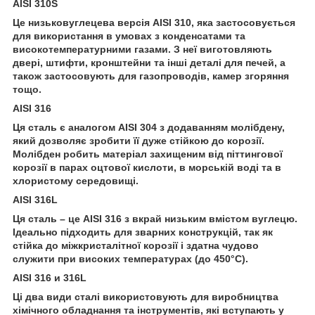
AISI 310S
Це низьковуглецева версія AISI 310, яка застосовується
для використання в умовах з конденсатами та
високотемпературними газами. З неї виготовляють
двері, штифти, кронштейни та інші деталі для печей, а
також застосовують для газопроводів, камер згоряння
тощо.
AISI 316
Ця сталь є аналогом AISI 304 з додаванням молібдену,
який дозволяє зробити її дуже стійкою до корозії.
Молібден робить матеріал захищеним від піттингової
корозії в парах оцтової кислоти, в морській воді та в
хлористому середовищі.
AISI 316L
Ця сталь – це AISI 316 з вкрай низьким вмістом вуглецю.
Ідеально підходить для зварних конструкцій, так як
стійка до міжкристалітної корозії і здатна чудово
служити при високих температурах (до 450°С).
AISI 316 и 316L
Ці два види сталі використовують для виробництва
хімічного обладнання та інструментів, які вступають у