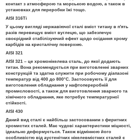
контакт з атмосферою та морською водою, а також в
установках для переробки їжі тощо.
AISI 316Ti
У цьому вигляді нержавіючої сталі вміст титану в п'ять
разів перевищує вміст вуглецю, що забезпечує
своєрідний стабілізуючий ефект щодо осідання хрому
карбідів на кристалічну поверхню.
AISI 321
AISI 321 – це хромонікелева сталь, до якої додають
титан. Вона рекомендується при виготовленні зварних
конструкцій та здатна служити при робочому діапазоні
температур від 400 до 800°С. Застосовують її для
виготовлення обладнання у нафтопереробній
промисловості, а також для виготовлення зварного та
хімічного обладнання, яке потребує температурної
стійкості.
AISI 430
Даний вид сталі є найбільш застосованим з феритних
хромистих сталей. Має чудові характеристики міцності,
ідеально деформується. Також відмінною його
особливістю від аустенітних нікелевмістних сталей є