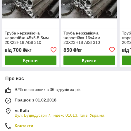
Труба нержавіюча
Труба нержавіюча
Труб
жаростійка 45х5-5,5мм
жаростійка 16х4мм
жаро
20Х23Н18 AISI 310
20Х23Н18 AISI 310
20Х2
700
850
від
₴/кг
₴/кг
від
Купити
Купити
Про нас
97% позитивних з 36 відгуків за рік
Працює з 01.02.2018
м. Київ
Вул. Будіндустрії 7, індекс 01013, Київ, Україна
Контакти