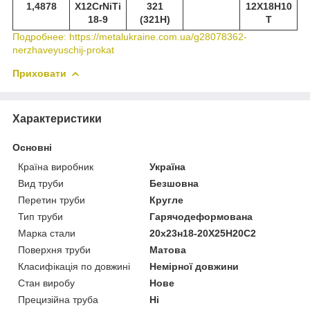
1,4878
X12CrNiTi
321
12Х18Н10
18-9
(321Н)
Т
Подробнее: https://metalukraine.com.ua/g28078362-
nerzhaveyuschij-prokat
Приховати
Характеристики
Основні
Країна виробник
Україна
Вид труби
Безшовна
Перетин труби
Кругле
Тип труби
Гарячодеформована
Марка стали
20х23н18-20Х25Н20С2
Поверхня труби
Матова
Класифікація по довжині
Немірної довжини
Стан виробу
Нове
Прецизійна труба
Ні