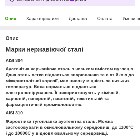
Опис
Характеристики
Доставка
Оплата
Умови п
Опис
Марки нержавіючої сталі
AISI 304
Аустенітна нержавіюча сталь з низьким вмістом вуглецю.
Дана сталь легко піддається зварюванню та є стійкою до
міжкристалітної корозії, має високу міцність за низьких
температур. Вона нормально піддається
електрополіруванню. Її використовують у хімічній,
харчовій, паперовій, нафтовій, текстильній та
фармацевтичній промисловостях.
AISI 310
Жаростійка тугоплавка аустенітна сталь. Можна
застосовувати в окислювальному середовищі до 1100°С
і до 10000С у відновлювальному середовищі.