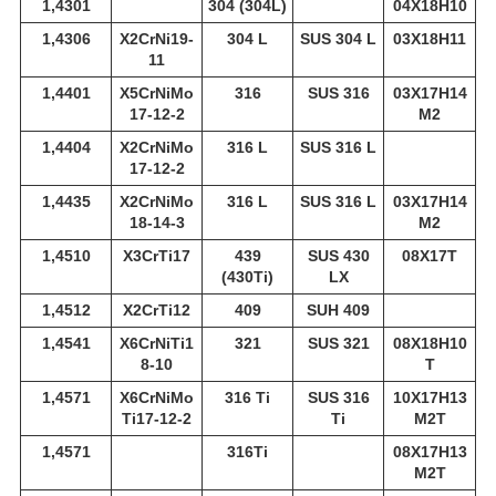
1,4301
304 (304L)
04Х18Н10
1,4306
X2CrNi19-
304 L
SUS 304 L
03Х18Н11
11
1,4401
X5CrNiMo
316
SUS 316
03Х17Н14
17-12-2
М2
1,4404
X2CrNiMo
316 L
SUS 316 L
17-12-2
1,4435
X2CrNiMo
316 L
SUS 316 L
03Х17Н14
18-14-3
М2
1,4510
X3CrTi17
439
SUS 430
08Х17Т
(430Ti)
LX
1,4512
X2CrTi12
409
SUH 409
1,4541
X6CrNiTi1
321
SUS 321
08Х18Н10
8-10
Т
1,4571
X6CrNiMo
316 Ti
SUS 316
10Х17Н13
Ti17-12-2
Ti
М2Т
1,4571
316Ti
08Х17Н13
М2Т