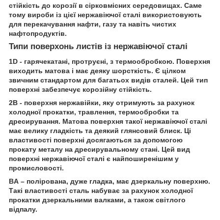
стійкість до корозії в сірковмісних середовищах. Саме
тому вироби із цієї нержавіючої сталі використовують
для перекачування нафти, газу та навіть чистих
нафтопродуктів.
Типи поверхонь листів із нержавіючої сталі
1D - гарячекатані, протруєні, з термообробкою. Поверхня
виходить матова і має деяку шорсткість. Є цілком
звичним стандартом для багатьох видів сталей. Цей тип
поверхні забезпечує корозійну стійкість.
2В - поверхня нержавійки, яку отримують за рахунок
холодної прокатки, травлення, термообробки та
дресирування. Матова поверхня такої нержавіючої сталі
має велику гладкість та деякий глянсовий блиск. Ці
властивості поверхні досягаються за допомогою
прокату металу на дресирувальному стані. Цей вид
поверхні нержавіючої сталі є найпоширенішим у
промисловості.
BA – полірована, дуже гладка, має дзеркальну поверхню.
Такі властивості сталь набуває за рахунок холодної
прокатки дзеркальними валками, а також світлого
відпалу.