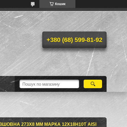
Кошик
+380 (68) 599-81-92
ШОВНА 273Х8 ММ МАРКА 12Х18Н10Т AISI