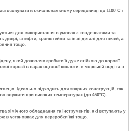
застосовувати в окислювальному середовищі до 1100°С і
вується для використання в умовах з конденсатами та
ь двері, штифти, кронштейни та інші деталі для печей, а
оряння тощо.
дену, який дозволяє зробити її дуже стійкою до корозії.
ої корозії в парах оцтової кислоти, в морській воді та в
вуглецю. Ідеально підходить для зварних конструкцій, так
дово служити при високих температурах (до 450°С).
ва хімічного обладнання та інструментів, які вступають у
ж в установках для переробки їжі тощо.