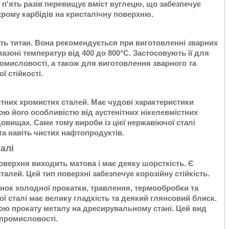
в п'ять разів перевищує вміст вуглецю, що забезпечує
рому карбідів на кристалічну поверхню.
ють титан. Вона рекомендується при виготовленні зварних
азоні температур від 400 до 800°С. Застосовують її для
мисловості, а також для виготовлення зварного та
ї стійкості.
тних хромистих сталей. Має чудові характеристики
ою його особливістю від аустенітних нікелевмістних
едовищах. Саме тому вироби із цієї нержавіючої сталі
а навіть чистих нафтопродуктів.
алі
Поверхня виходить матова і має деяку шорсткість. Є
алей. Цей тип поверхні забезпечує корозійну стійкість.
унок холодної прокатки, травлення, термообробки та
ї сталі має велику гладкість та деякий глянсовий блиск.
ою прокату металу на дресирувальному стані. Цей вид
 промисловості.