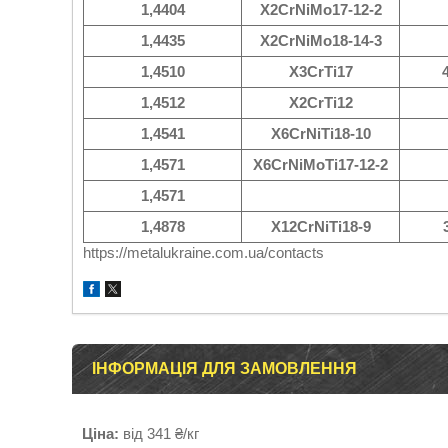
1,4404
X2CrNiMo17-12-2
1,4435
X2CrNiMo18-14-3
1,4510
X3CrTi17
1,4512
X2CrTi12
1,4541
X6CrNiTi18-10
1,4571
X6CrNiMoTi17-12-2
1,4571
1,4878
X12CrNiTi18-9
https://metalukraine.com.ua/contacts
ІНФОРМАЦІЯ ДЛЯ ЗАМОВЛЕННЯ
Ціна:
від 341 ₴/кг