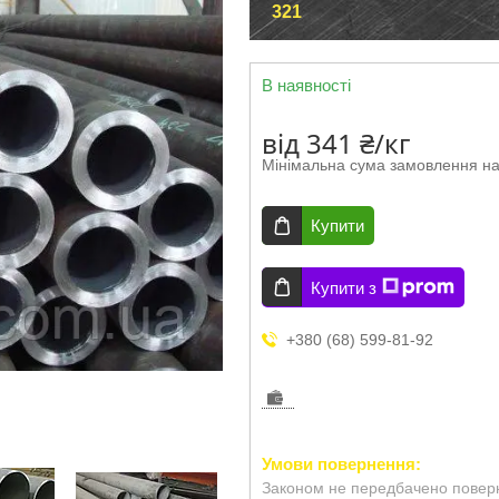
321
В наявності
від
341 ₴/кг
Мінімальна сума замовлення на
Купити
Купити з
+380 (68) 599-81-92
Законом не передбачено поверн