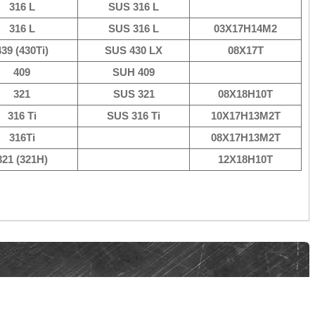
316 L
SUS 316 L
316 L
SUS 316 L
03Х17Н14М2
439 (430Ti)
SUS 430 LX
08Х17Т
409
SUH 409
321
SUS 321
08Х18Н10Т
316 Ti
SUS 316 Ti
10Х17Н13М2Т
316Ti
08Х17Н13М2Т
321 (321Н)
12Х18Н10Т