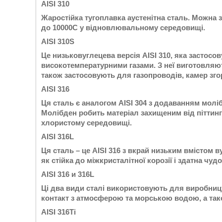
AISI 310
Жаростійка тугоплавка аустенітна сталь. Можна 
до 10000С у відновлювальному середовищі.
AISI 310S
Це низьковуглецева версія AISI 310, яка застосо
високотемпературними газами. З неї виготовляют
також застосовують для газопроводів, камер зг
AISI 316
Ця сталь є аналогом AISI 304 з додаванням моліб
Молібден робить матеріал захищеним від піттингов
хлористому середовищі.
AISI 316L
Ця сталь – це AISI 316 з вкрай низьким вмістом 
як стійка до міжкристалітної корозії і здатна чу
AISI 316 и 316L
Ці два види сталі використовують для виробницт
контакт з атмосферою та морською водою, а тако
AISI 316Ti