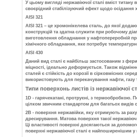
У цьому вигляді нержавіючої сталі вміст титану 
своєрідний стабілізуючий ефект щодо осідання х
AISI 321
AISI 321 – це хромонікелева сталь, до якої дода
конструкцій та здатна служити при робочому діап
виготовлення обладнання у нафтопереробній про
хімічного обладнання, яке потребує температурно
AISI 430
Даний вид сталі є найбільш застосованим з фери
міцності, ідеально деформується. Також відмінн
сталей є стійкість до корозії в сірковмісних сер
використовують для перекачування нафти, газу т
Типи поверхонь листів із нержавіючої ст
1D - гарячекатані, протруєні, з термообробкою. 
цілком звичним стандартом для багатьох видів ст
2В - поверхня нержавійки, яку отримують за рах
дресирування. Матова поверхня такої нержавіючо
Ці властивості поверхні досягаються за допомог
поверхні нержавіючої сталі є найпоширенішим у