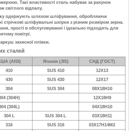
верхню. Такі властивості сталь набуває за рахунок
ж світлого відпалу.
, яку одержують шляхом шліфування, обробляючи
і стрічкові шліфувальні шкірки з різним розміром зерна.
ння, прості в обслуговуванні і ідеально підходять для
итому повітрі.
 аркуш захисної плівки.
их сталей
ША (AISI)
Японія (JIS)
СНД (ГОСТ)
410
SUS 410
12Х13
430
SUS 430
12Х17
304
SUS 304
08Х18Н10
304 (304H)
12Х18Н9
304 (304L)
04Х18Н10
304 L
SUS 304 L
03Х18Н11
316
SUS 316
03Х17Н14М2