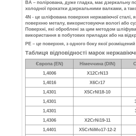
BA – полірована, дуже гладка, має дзеркальну по
холодної прокатки дзеркальними валками, а тако
4N - це шліфована поверхня нержавіючої сталі
поверхню металу, використовуючи вологі або сух
Поверхні, які оброблені за цим методом шліфува
використання в побутових приладах або на відкр
РЕ – це поверхня, з одного боку якої розміщений
Таблиця відповідності марок нержавіюч
Європа (EN)
Німеччина (DIN)
С
1,4006
X12CrN13
1,4016
X6Cr17
1,4301
X5CrNI18-10
1,4301
1,4301
1,4306
X2CrNi19-11
1,4401
X5CrNiMo17-12-2