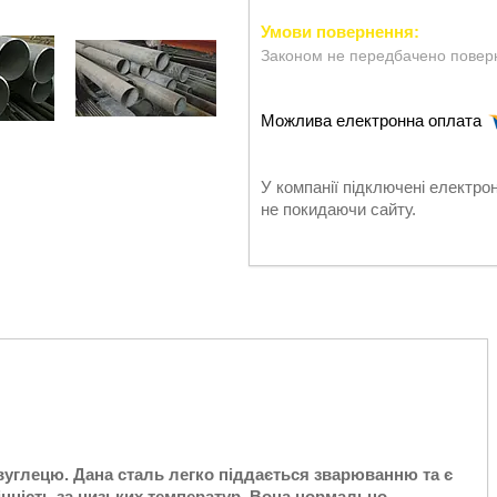
Законом не передбачено поверн
У компанії підключені електро
не покидаючи сайту.
вуглецю. Дана сталь легко піддається зварюванню та є
міцність за низьких температур. Вона нормально