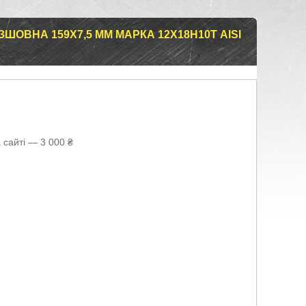
ШОВНА 159Х7,5 ММ МАРКА 12Х18Н10Т AISI
 сайті — 3 000 ₴