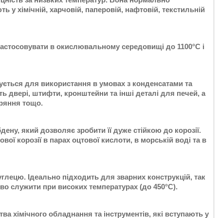
ь у хімічній, харчовій, паперовій, нафтовій, текстильній
застосовувати в окислювальному середовищі до 1100°С і
вується для використання в умовах з конденсатами та
ь двері, штифти, кронштейни та інші деталі для печей, а
оряння тощо.
дену, який дозволяє зробити її дуже стійкою до корозії.
ої корозії в парах оцтової кислоти, в морській воді та в
вуглецю. Ідеально підходить для зварних конструкцій, так
дово служити при високих температурах (до 450°С).
ва хімічного обладнання та інструментів, які вступають у