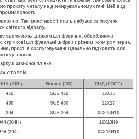
ою прокату металу на дресирувальному стані. Цей вид
 промисловості.
верхню. Такі властивості сталь набуває за рахунок
ж світлого відпалу.
, яку одержують шляхом шліфування, обробляючи
і стрічкові шліфувальні шкірки з різним розміром зерна.
ння, прості в обслуговуванні і ідеально підходять для
итому повітрі.
 аркуш захисної плівки.
их сталей
ША (AISI)
Японія (JIS)
СНД (ГОСТ)
410
SUS 410
12Х13
430
SUS 430
12Х17
304
SUS 304
08Х18Н10
304 (304H)
12Х18Н9
304 (304L)
04Х18Н10