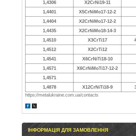
1,4306
X2CrNi19-11
1,4401
X5CrNiMo17-12-2
1,4404
X2CrNiMo17-12-2
1,4435
X2CrNiMo18-14-3
1,4510
X3CrTi17
1,4512
X2CrTi12
1,4541
X6CrNiTi18-10
1,4571
X6CrNiMoTi17-12-2
1,4571
1,4878
X12CrNiTi18-9
https://metalukraine.com.ua/contacts
ІНФОРМАЦІЯ ДЛЯ ЗАМОВЛЕННЯ