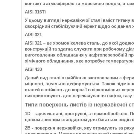
контакт з атмосферою та морською водою, а тако
AISI 316Ti
У цьому вигляді нержавіючої сталі вміст титану 
своєрідний стабілізуючий ефект щодо осідання х
AISI 321
AISI 321 – це хромонікелева сталь, до якої дода
конструкцій та здатна служити при робочому діап
виготовлення обладнання у нафтопереробній про
хімічного обладнання, яке потребує температурно
AISI 430
Даний вид сталі є найбільш застосованим з фери
міцності, ідеально деформується. Також відмінн
сталей є стійкість до корозії в сірковмісних сер
використовують для перекачування нафти, газу т
Типи поверхонь листів із нержавіючої ст
1D - гарячекатані, протруєні, з термообробкою. 
цілком звичним стандартом для багатьох видів ст
2В - поверхня нержавійки, яку отримують за рах
дресирування. Матова поверхня такої нержавіючо