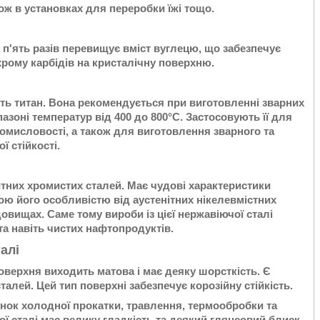
ж в установках для переробки їжі тощо.
в п'ять разів перевищує вміст вуглецю, що забезпечує
рому карбідів на кристалічну поверхню.
ють титан. Вона рекомендується при виготовленні зварних
азоні температур від 400 до 800°С. Застосовують її для
мисловості, а також для виготовлення зварного та
ї стійкості.
тних хромистих сталей. Має чудові характеристики
ою його особливістю від аустенітних нікелевмістних
едовищах. Саме тому вироби із цієї нержавіючої сталі
а навіть чистих нафтопродуктів.
алі
Поверхня виходить матова і має деяку шорсткість. Є
алей. Цей тип поверхні забезпечує корозійну стійкість.
унок холодної прокатки, травлення, термообробки та
ї сталі має велику гладкість та деякий глянсовий блиск.