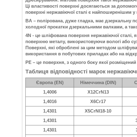
Ці властивості поверхні досягаються за допомог
поверхні нержавіючої сталі є найпоширенішим у
BA – полірована, дуже гладка, має дзеркальну по
холодної прокатки дзеркальними валками, а тако
4N - це шліфована поверхня нержавіючої сталі
поверхню металу, використовуючи вологі або сух
Поверхні, які оброблені за цим методом шліфува
використання в побутових приладах або на відкр
РЕ – це поверхня, з одного боку якої розміщений
Таблиця відповідності марок нержавіюч
Європа (EN)
Німеччина (DIN)
С
1,4006
X12CrN13
1,4016
X6Cr17
1,4301
X5CrNI18-10
1,4301
1,4301