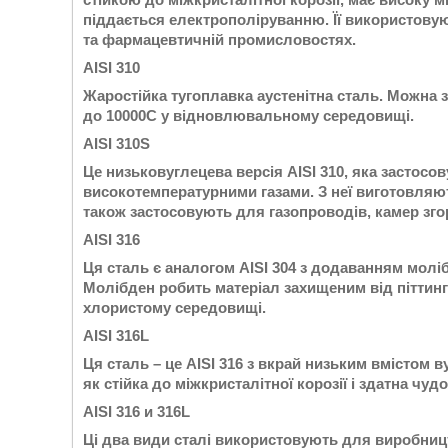
піддається електрополіруванню. Її використовуют
та фармацевтичній промисловостях.
AISI 310
Жаростійка тугоплавка аустенітна сталь. Можна 
до 10000С у відновлювальному середовищі.
AISI 310S
Це низьковуглецева версія AISI 310, яка застосо
високотемпературними газами. З неї виготовляют
також застосовують для газопроводів, камер зг
AISI 316
Ця сталь є аналогом AISI 304 з додаванням моліб
Молібден робить матеріал захищеним від піттингов
хлористому середовищі.
AISI 316L
Ця сталь – це AISI 316 з вкрай низьким вмістом 
як стійка до міжкристалітної корозії і здатна чу
AISI 316 и 316L
Ці два види сталі використовують для виробницт