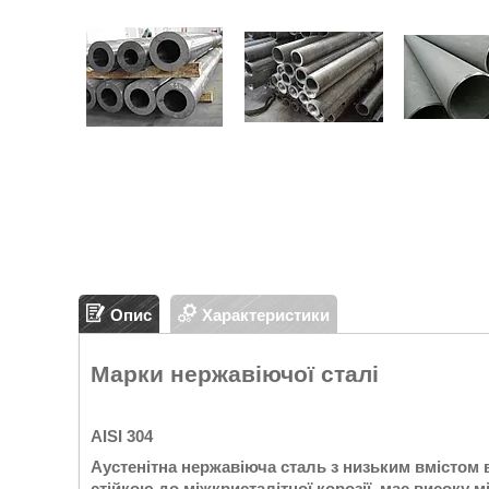
Опис
Характеристики
Марки нержавіючої сталі
AISI 304
Аустенітна нержавіюча сталь з низьким вмістом 
стійкою до міжкристалітної корозії, має високу 