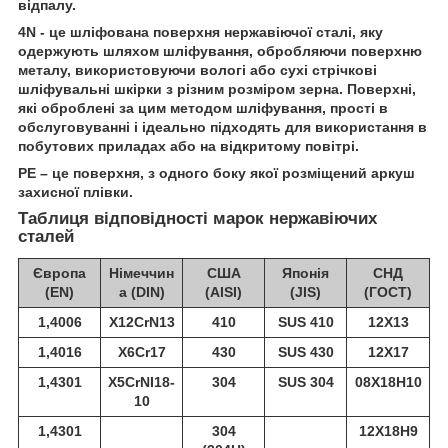
відпалу.
4N - це шліфована поверхня нержавіючої сталі, яку
одержують шляхом шліфування, обробляючи поверхню
металу, використовуючи вологі або сухі стрічкові
шліфувальні шкірки з різним розміром зерна. Поверхні,
які оброблені за цим методом шліфування, прості в
обслуговуванні і ідеально підходять для використання в
побутових приладах або на відкритому повітрі.
РЕ – це поверхня, з одного боку якої розміщений аркуш
захисної плівки.
Таблиця відповідності марок нержавіючих
сталей
Європа
Німеччин
США
Японія
СНД
(EN)
а (DIN)
(AISI)
(JIS)
(ГОСТ)
1,4006
X12CrN13
410
SUS 410
12Х13
1,4016
X6Cr17
430
SUS 430
12Х17
1,4301
X5CrNI18-
304
SUS 304
08Х18Н10
10
1,4301
304
12Х18Н9