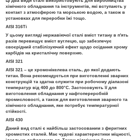
Ці два види сталі використовують для виробництва
хімічного обладнання та інструментів, які вступають у
контакт з атмосферою та морською водою, а також в
установках для переробки їжі тощо.
AISI 316Ti
У цьому вигляді нержавіючої сталі вміст титану в п'ять
разів перевищує вміст вуглецю, що забезпечує
своєрідний стабілізуючий ефект щодо осідання хрому
карбідів на кристалічну поверхню.
AISI 321
AISI 321 – це хромонікелева сталь, до якої додають
титан. Вона рекомендується при виготовленні зварних
конструкцій та здатна служити при робочому діапазоні
температур від 400 до 800°С. Застосовують її для
виготовлення обладнання у нафтопереробній
промисловості, а також для виготовлення зварного та
хімічного обладнання, яке потребує температурної
стійкості.
AISI 430
Даний вид сталі є найбільш застосованим з феритних
хромистих сталей. Має чудові характеристики міцності,