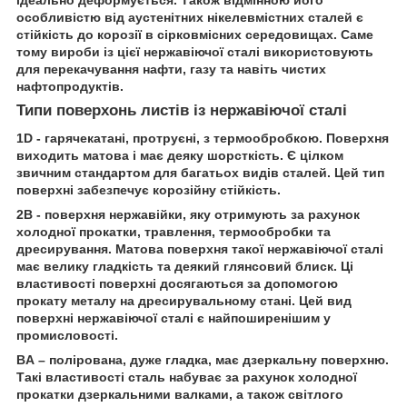
ідеально деформується. Також відмінною його
особливістю від аустенітних нікелевмістних сталей є
стійкість до корозії в сірковмісних середовищах. Саме
тому вироби із цієї нержавіючої сталі використовують
для перекачування нафти, газу та навіть чистих
нафтопродуктів.
Типи поверхонь листів із нержавіючої сталі
1D - гарячекатані, протруєні, з термообробкою. Поверхня
виходить матова і має деяку шорсткість. Є цілком
звичним стандартом для багатьох видів сталей. Цей тип
поверхні забезпечує корозійну стійкість.
2В - поверхня нержавійки, яку отримують за рахунок
холодної прокатки, травлення, термообробки та
дресирування. Матова поверхня такої нержавіючої сталі
має велику гладкість та деякий глянсовий блиск. Ці
властивості поверхні досягаються за допомогою
прокату металу на дресирувальному стані. Цей вид
поверхні нержавіючої сталі є найпоширенішим у
промисловості.
BA – полірована, дуже гладка, має дзеркальну поверхню.
Такі властивості сталь набуває за рахунок холодної
прокатки дзеркальними валками, а також світлого