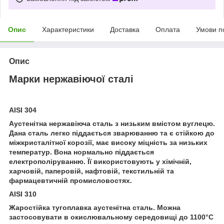
Опис
Характеристики
Доставка
Оплата
Умови п
Опис
Марки нержавіючої сталі
AISI 304
Аустенітна нержавіюча сталь з низьким вмістом вуглецю.
Дана сталь легко піддається зварюванню та є стійкою до
міжкристалітної корозії, має високу міцність за низьких
температур. Вона нормально піддається
електрополіруванню. Її використовують у хімічній,
харчовій, паперовій, нафтовій, текстильній та
фармацевтичній промисловостях.
AISI 310
Жаростійка тугоплавка аустенітна сталь. Можна
застосовувати в окислювальному середовищі до 1100°С