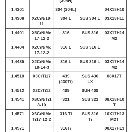
(304H)
1,4301
304 (304L)
04Х18Н10
1,4306
X2CrNi19-
304 L
SUS 304 L
03Х18Н11
11
1,4401
X5CrNiMo
316
SUS 316
03Х17Н14
17-12-2
М2
1,4404
X2CrNiMo
316 L
SUS 316 L
17-12-2
1,4435
X2CrNiMo
316 L
SUS 316 L
03Х17Н14
18-14-3
М2
1,4510
X3CrTi17
439
SUS 430
08Х17Т
(430Ti)
LX
1,4512
X2CrTi12
409
SUH 409
1,4541
X6CrNiTi1
321
SUS 321
08Х18Н10
8-10
Т
1,4571
X6CrNiMo
316 Ti
SUS 316
10Х17Н13
Ti17-12-2
Ti
М2Т
1,4571
316Ti
08Х17Н13