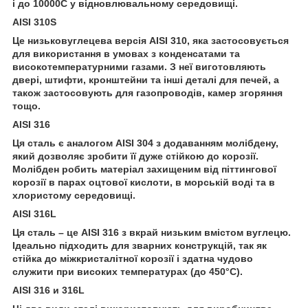
і до 10000С у відновлювальному середовищі.
AISI 310S
Це низьковуглецева версія AISI 310, яка застосовується
для використання в умовах з конденсатами та
високотемпературними газами. З неї виготовляють
двері, штифти, кронштейни та інші деталі для печей, а
також застосовують для газопроводів, камер згоряння
тощо.
AISI 316
Ця сталь є аналогом AISI 304 з додаванням молібдену,
який дозволяє зробити її дуже стійкою до корозії.
Молібден робить матеріал захищеним від піттингової
корозії в парах оцтової кислоти, в морській воді та в
хлористому середовищі.
AISI 316L
Ця сталь – це AISI 316 з вкрай низьким вмістом вуглецю.
Ідеально підходить для зварних конструкцій, так як
стійка до міжкристалітної корозії і здатна чудово
служити при високих температурах (до 450°С).
AISI 316 и 316L