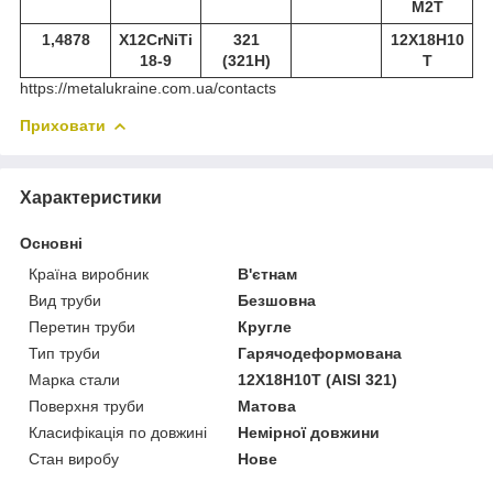
М2Т
1,4878
X12CrNiTi
321
12Х18Н10
18-9
(321Н)
Т
https://metalukraine.com.ua/contacts
Приховати
Характеристики
Основні
Країна виробник
В'єтнам
Вид труби
Безшовна
Перетин труби
Кругле
Тип труби
Гарячодеформована
Марка стали
12Х18Н10Т (AISI 321)
Поверхня труби
Матова
Класифікація по довжині
Немірної довжини
Стан виробу
Нове