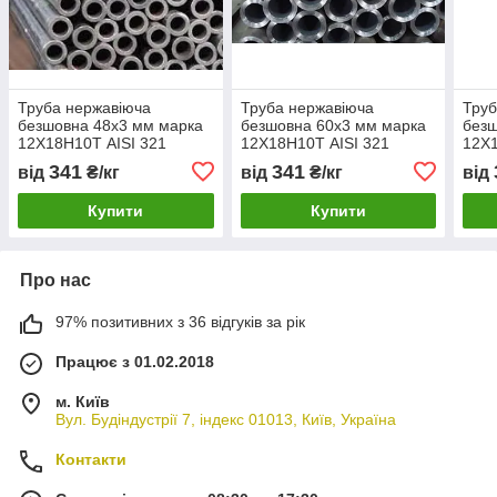
Труба нержавіюча
Труба нержавіюча
Труб
безшовна 48х3 мм марка
безшовна 60х3 мм марка
безш
12Х18Н10Т AISI 321
12Х18Н10Т AISI 321
12Х1
341
341
від
₴/кг
від
₴/кг
від
Купити
Купити
Про нас
97% позитивних з 36 відгуків за рік
Працює з 01.02.2018
м. Київ
Вул. Будіндустрії 7, індекс 01013, Київ, Україна
Контакти