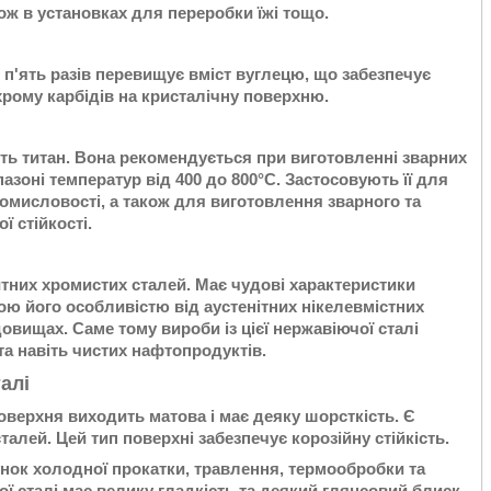
ж в установках для переробки їжі тощо.
в п'ять разів перевищує вміст вуглецю, що забезпечує
рому карбідів на кристалічну поверхню.
ють титан. Вона рекомендується при виготовленні зварних
азоні температур від 400 до 800°С. Застосовують її для
мисловості, а також для виготовлення зварного та
ї стійкості.
тних хромистих сталей. Має чудові характеристики
ою його особливістю від аустенітних нікелевмістних
едовищах. Саме тому вироби із цієї нержавіючої сталі
а навіть чистих нафтопродуктів.
алі
Поверхня виходить матова і має деяку шорсткість. Є
алей. Цей тип поверхні забезпечує корозійну стійкість.
унок холодної прокатки, травлення, термообробки та
ї сталі має велику гладкість та деякий глянсовий блиск.