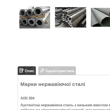
Опис
Характеристики
Марки нержавіючої сталі
AISI 304
Аустенітна нержавіюча сталь з низьким вмістом 
стійкою до міжкристалітної корозії, має високу 