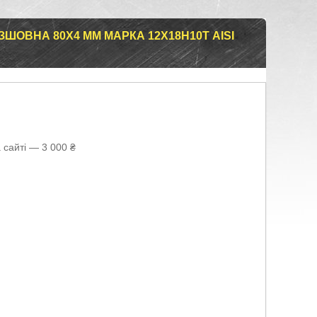
ШОВНА 80Х4 ММ МАРКА 12Х18Н10Т AISI
 сайті — 3 000 ₴