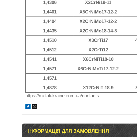
1,4306
X2CrNi19-11
1,4401
X5CrNiMo17-12-2
1,4404
X2CrNiMo17-12-2
1,4435
X2CrNiMo18-14-3
1,4510
X3CrTi17
1,4512
X2CrTi12
1,4541
X6CrNiTi18-10
1,4571
X6CrNiMoTi17-12-2
1,4571
1,4878
X12CrNiTi18-9
https://metalukraine.com.ua/contacts
ІНФОРМАЦІЯ ДЛЯ ЗАМОВЛЕННЯ