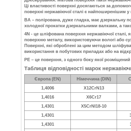
Ці властивості поверхні досягаються за допомог
поверхні нержавіючої сталі є найпоширенішим у
BA – полірована, дуже гладка, має дзеркальну по
холодної прокатки дзеркальними валками, а тако
4N - це шліфована поверхня нержавіючої сталі
поверхню металу, використовуючи вологі або сух
Поверхні, які оброблені за цим методом шліфува
використання в побутових приладах або на відкр
РЕ – це поверхня, з одного боку якої розміщений
Таблиця відповідності марок нержавіюч
Європа (EN)
Німеччина (DIN)
С
1,4006
X12CrN13
1,4016
X6Cr17
1,4301
X5CrNI18-10
1,4301
1,4301