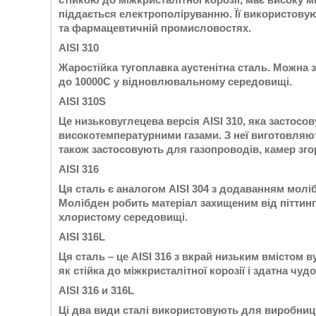
піддається електрополіруванню. Її використовуют
та фармацевтичній промисловостях.
AISI 310
Жаростійка тугоплавка аустенітна сталь. Можна 
до 10000С у відновлювальному середовищі.
AISI 310S
Це низьковуглецева версія AISI 310, яка застосо
високотемпературними газами. З неї виготовляют
також застосовують для газопроводів, камер зг
AISI 316
Ця сталь є аналогом AISI 304 з додаванням моліб
Молібден робить матеріал захищеним від піттингов
хлористому середовищі.
AISI 316L
Ця сталь – це AISI 316 з вкрай низьким вмістом 
як стійка до міжкристалітної корозії і здатна чу
AISI 316 и 316L
Ці два види сталі використовують для виробницт