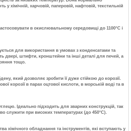
ь у хімічній, харчовій, паперовій, нафтовій, текстильній
застосовувати в окислювальному середовищі до 1100°С і
вується для використання в умовах з конденсатами та
ь двері, штифти, кронштейни та інші деталі для печей, а
оряння тощо.
дену, який дозволяє зробити її дуже стійкою до корозії.
ої корозії в парах оцтової кислоти, в морській воді та в
вуглецю. Ідеально підходить для зварних конструкцій, так
дово служити при високих температурах (до 450°С).
ва хімічного обладнання та інструментів, які вступають у