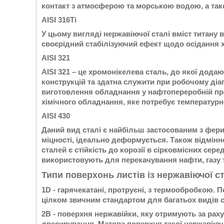
контакт з атмосферою та морською водою, а тако
AISI 316Ti
У цьому вигляді нержавіючої сталі вміст титану 
своєрідний стабілізуючий ефект щодо осідання х
AISI 321
AISI 321 – це хромонікелева сталь, до якої дода
конструкцій та здатна служити при робочому діап
виготовлення обладнання у нафтопереробній про
хімічного обладнання, яке потребує температурно
AISI 430
Даний вид сталі є найбільш застосованим з фери
міцності, ідеально деформується. Також відмінн
сталей є стійкість до корозії в сірковмісних сер
використовують для перекачування нафти, газу т
Типи поверхонь листів із нержавіючої ст
1D - гарячекатані, протруєні, з термообробкою. 
цілком звичним стандартом для багатьох видів ст
2В - поверхня нержавійки, яку отримують за рах
дресирування. Матова поверхня такої нержавіючо