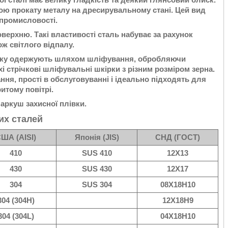
ою прокату металу на дресирувальному стані. Цей вид
 промисловості.
верхню. Такі властивості сталь набуває за рахунок
ж світлого відпалу.
, яку одержують шляхом шліфування, обробляючи
і стрічкові шліфувальні шкірки з різним розміром зерна.
ння, прості в обслуговуванні і ідеально підходять для
итому повітрі.
 аркуш захисної плівки.
их сталей
ША (AISI)
Японія (JIS)
СНД (ГОСТ)
410
SUS 410
12Х13
430
SUS 430
12Х17
304
SUS 304
08Х18Н10
304 (304H)
12Х18Н9
304 (304L)
04Х18Н10