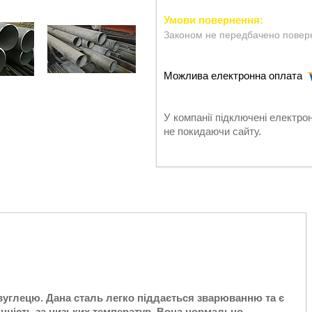
Законом не передбачено поверн
У компанії підключені електро
не покидаючи сайту.
вуглецю. Дана сталь легко піддається зварюванню та є
міцність за низьких температур. Вона нормально