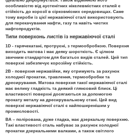
ідеально деформується. Також відмінною його
особливістю від аустенітних нікелевмістних сталей є
стійкість до корозії в сірковмісних середовищах. Саме
тому вироби із цієї нержавіючої сталі використовують
для перекачування нафти, газу та навіть чистих
нафтопродуктів.
Типи поверхонь листів із нержавіючої сталі
1D - гарячекатані, протруєні, з термообробкою. Поверхня
виходить матова і має деяку шорсткість. Є цілком
звичним стандартом для багатьох видів сталей. Цей тип
поверхні забезпечує корозійну стійкість.
2В - поверхня нержавійки, яку отримують за рахунок
холодної прокатки, травлення, термообробки та
дресирування. Матова поверхня такої нержавіючої сталі
має велику гладкість та деякий глянсовий блиск. Ці
властивості поверхні досягаються за допомогою
прокату металу на дресирувальному стані. Цей вид
поверхні нержавіючої сталі є найпоширенішим у
промисловості.
BA – полірована, дуже гладка, має дзеркальну поверхню.
Такі властивості сталь набуває за рахунок холодної
прокатки дзеркальними валками, а також світлого