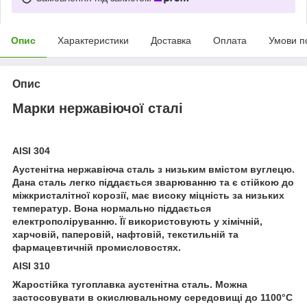
Опис
Характеристики
Доставка
Оплата
Умови п
Опис
Марки нержавіючої сталі
AISI 304
Аустенітна нержавіюча сталь з низьким вмістом вуглецю.
Дана сталь легко піддається зварюванню та є стійкою до
міжкристалітної корозії, має високу міцність за низьких
температур. Вона нормально піддається
електрополіруванню. Її використовують у хімічній,
харчовій, паперовій, нафтовій, текстильній та
фармацевтичній промисловостях.
AISI 310
Жаростійка тугоплавка аустенітна сталь. Можна
застосовувати в окислювальному середовищі до 1100°С