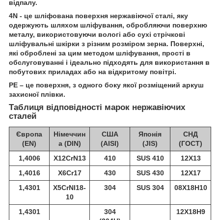
відпалу.
4N - це шліфована поверхня нержавіючої сталі, яку
одержують шляхом шліфування, обробляючи поверхню
металу, використовуючи вологі або сухі стрічкові
шліфувальні шкірки з різним розміром зерна. Поверхні,
які оброблені за цим методом шліфування, прості в
обслуговуванні і ідеально підходять для використання в
побутових приладах або на відкритому повітрі.
РЕ – це поверхня, з одного боку якої розміщений аркуш
захисної плівки.
Таблиця відповідності марок нержавіючих
сталей
Європа
Німеччин
США
Японія
СНД
(EN)
а (DIN)
(AISI)
(JIS)
(ГОСТ)
1,4006
X12CrN13
410
SUS 410
12Х13
1,4016
X6Cr17
430
SUS 430
12Х17
1,4301
X5CrNI18-
304
SUS 304
08Х18Н10
10
1,4301
304
12Х18Н9