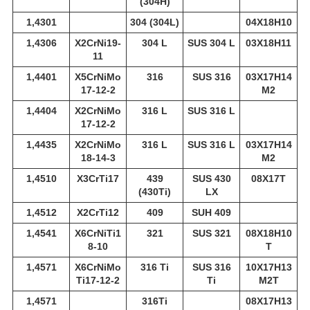
(304H)
1,4301
304 (304L)
04Х18Н10
1,4306
X2CrNi19-
304 L
SUS 304 L
03Х18Н11
11
1,4401
X5CrNiMo
316
SUS 316
03Х17Н14
17-12-2
М2
1,4404
X2CrNiMo
316 L
SUS 316 L
17-12-2
1,4435
X2CrNiMo
316 L
SUS 316 L
03Х17Н14
18-14-3
М2
1,4510
X3CrTi17
439
SUS 430
08Х17Т
(430Ti)
LX
1,4512
X2CrTi12
409
SUH 409
1,4541
X6CrNiTi1
321
SUS 321
08Х18Н10
8-10
Т
1,4571
X6CrNiMo
316 Ti
SUS 316
10Х17Н13
Ti17-12-2
Ti
М2Т
1,4571
316Ti
08Х17Н13