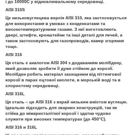
і до 10000С у відновлювальному середовищі.
AISI 310S
Це низьковуглецева версія AISI 310, яка застосовується
для використання в умовах з конденсатами та
високотемпературними газами. З неї виготовляють
двері, штифти, кронштейни та інші деталі для печей, а
також застосовують для газопроводів, камер згоряння
тощо.
AISI 316
Ця сталь є аналогом AISI 304 з додаванням молібдену,
який дозволяє зробити її дуже стійкою до корозії.
Молібден робить матеріал захищеним від піттингової
корозії в парах оцтової кислоти, в морській воді та в
хлористому середовищі.
AISI 316L
Ця сталь – це AISI 316 з вкрай низьким вмістом вуглецю.
Ідеально підходить для зварних конструкцій, так як
стійка до міжкристалітної корозії і здатна чудово
служити при високих температурах (до 450°С).
AISI 316 и 316L