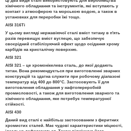
Ці два види сталі використовують для виробництва
хімічного обладнання та інструментів, які вступають у
контакт з атмосферою та морською водою, а також в
установках для переробки їжі тощо.
AISI 316Ti
У цьому вигляді нержавіючої сталі вміст титану в п'ять
разів перевищує вміст вуглецю, що забезпечує
своєрідний стабілізуючий ефект щодо осідання хрому
карбідів на кристалічну поверхню.
AISI 321
AISI 321 – це хромонікелева сталь, до якої додають
титан. Вона рекомендується при виготовленні зварних
конструкцій та здатна служити при робочому діапазоні
температур від 400 до 800°С. Застосовують її для
виготовлення обладнання у нафтопереробній
промисловості, а також для виготовлення зварного та
хімічного обладнання, яке потребує температурної
стійкості.
AISI 430
Даний вид сталі є найбільш застосованим з феритних
хромистих сталей. Має чудові характеристики міцності,