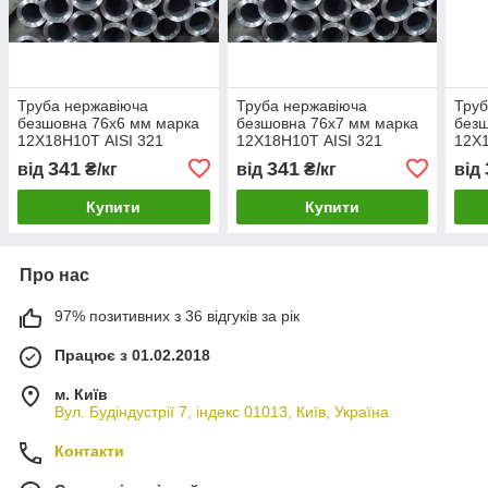
Труба нержавіюча
Труба нержавіюча
Труб
безшовна 76х6 мм марка
безшовна 76х7 мм марка
безш
12Х18Н10Т AISI 321
12Х18Н10Т AISI 321
12Х1
341
341
від
₴/кг
від
₴/кг
від
Купити
Купити
Про нас
97% позитивних з 36 відгуків за рік
Працює з 01.02.2018
м. Київ
Вул. Будіндустрії 7, індекс 01013, Київ, Україна
Контакти