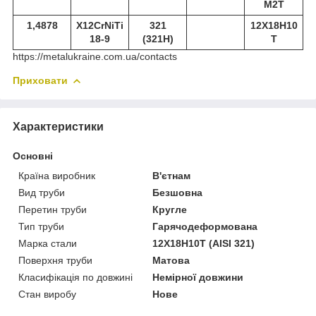
М2Т
1,4878
X12CrNiTi
321
12Х18Н10
18-9
(321Н)
Т
https://metalukraine.com.ua/contacts
Приховати
Характеристики
Основні
Країна виробник
В'єтнам
Вид труби
Безшовна
Перетин труби
Кругле
Тип труби
Гарячодеформована
Марка стали
12Х18Н10Т (AISI 321)
Поверхня труби
Матова
Класифікація по довжині
Немірної довжини
Стан виробу
Нове