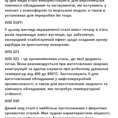
Ці два види сталі використовують для виробництва
хімічного обладнання та інструментів, які вступають у
контакт з атмосферою та морською водою, а також в
установках для переробки їжі тощо.
AISI 316Ti
У цьому вигляді нержавіючої сталі вміст титану в п'ять
разів перевищує вміст вуглецю, що забезпечує
своєрідний стабілізуючий ефект щодо осідання хрому
карбідів на кристалічну поверхню.
AISI 321
AISI 321 – це хромонікелева сталь, до якої додають
титан. Вона рекомендується при виготовленні зварних
конструкцій та здатна служити при робочому діапазоні
температур від 400 до 800°С. Застосовують її для
виготовлення обладнання у нафтопереробній
промисловості, а також для виготовлення зварного та
хімічного обладнання, яке потребує температурної
стійкості.
AISI 430
Даний вид сталі є найбільш застосованим з феритних
хромистих сталей. Має чудові характеристики міцності,