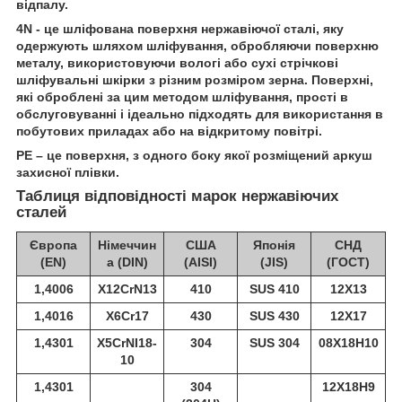
відпалу.
4N - це шліфована поверхня нержавіючої сталі, яку
одержують шляхом шліфування, обробляючи поверхню
металу, використовуючи вологі або сухі стрічкові
шліфувальні шкірки з різним розміром зерна. Поверхні,
які оброблені за цим методом шліфування, прості в
обслуговуванні і ідеально підходять для використання в
побутових приладах або на відкритому повітрі.
РЕ – це поверхня, з одного боку якої розміщений аркуш
захисної плівки.
Таблиця відповідності марок нержавіючих
сталей
Європа
Німеччин
США
Японія
СНД
(EN)
а (DIN)
(AISI)
(JIS)
(ГОСТ)
1,4006
X12CrN13
410
SUS 410
12Х13
1,4016
X6Cr17
430
SUS 430
12Х17
1,4301
X5CrNI18-
304
SUS 304
08Х18Н10
10
1,4301
304
12Х18Н9