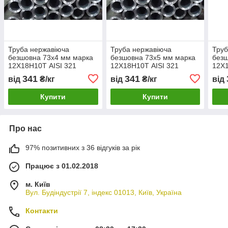
Труба нержавіюча
Труба нержавіюча
Труб
безшовна 73х4 мм марка
безшовна 73х5 мм марка
безш
12Х18Н10Т AISI 321
12Х18Н10Т AISI 321
12Х1
341
341
від
₴/кг
від
₴/кг
від
Купити
Купити
Про нас
97% позитивних з 36 відгуків за рік
Працює з 01.02.2018
м. Київ
Вул. Будіндустрії 7, індекс 01013, Київ, Україна
Контакти