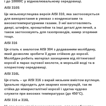
і до 10000С у відновлювальному середовищі.
AISI 310S
Це низьковуглецева версія AISI 310, яка застосовується
для використання в умовах з конденсатами та
високотемпературними газами. З неї виготовляють
двері, штифти, кронштейни та інші деталі для печей, а
також застосовують для газопроводів, камер згоряння
тощо.
AISI 316
Ця сталь є аналогом AISI 304 з додаванням молібдену,
який дозволяє зробити її дуже стійкою до корозії.
Молібден робить матеріал захищеним від піттингової
корозії в парах оцтової кислоти, в морській воді та в
хлористому середовищі.
AISI 316L
Ця сталь – це AISI 316 з вкрай низьким вмістом вуглецю.
Ідеально підходить для зварних конструкцій, так як
стійка до міжкристалітної корозії і здатна чудово
служити при високих температурах (до 450°С).
AISI 316 и 316L