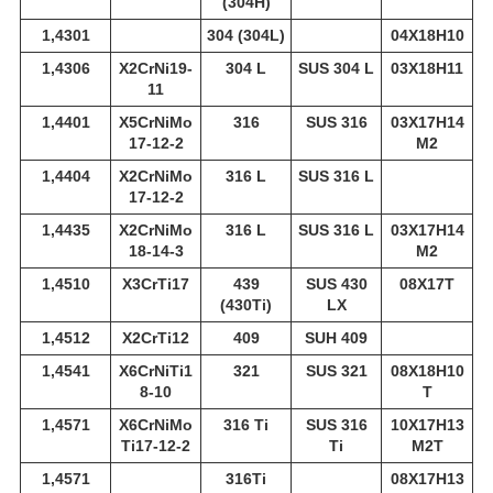
(304H)
1,4301
304 (304L)
04Х18Н10
1,4306
X2CrNi19-
304 L
SUS 304 L
03Х18Н11
11
1,4401
X5CrNiMo
316
SUS 316
03Х17Н14
17-12-2
М2
1,4404
X2CrNiMo
316 L
SUS 316 L
17-12-2
1,4435
X2CrNiMo
316 L
SUS 316 L
03Х17Н14
18-14-3
М2
1,4510
X3CrTi17
439
SUS 430
08Х17Т
(430Ti)
LX
1,4512
X2CrTi12
409
SUH 409
1,4541
X6CrNiTi1
321
SUS 321
08Х18Н10
8-10
Т
1,4571
X6CrNiMo
316 Ti
SUS 316
10Х17Н13
Ti17-12-2
Ti
М2Т
1,4571
316Ti
08Х17Н13