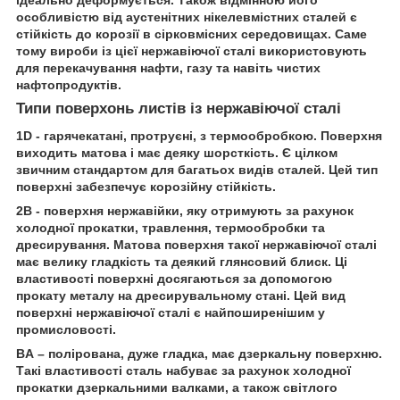
ідеально деформується. Також відмінною його
особливістю від аустенітних нікелевмістних сталей є
стійкість до корозії в сірковмісних середовищах. Саме
тому вироби із цієї нержавіючої сталі використовують
для перекачування нафти, газу та навіть чистих
нафтопродуктів.
Типи поверхонь листів із нержавіючої сталі
1D - гарячекатані, протруєні, з термообробкою. Поверхня
виходить матова і має деяку шорсткість. Є цілком
звичним стандартом для багатьох видів сталей. Цей тип
поверхні забезпечує корозійну стійкість.
2В - поверхня нержавійки, яку отримують за рахунок
холодної прокатки, травлення, термообробки та
дресирування. Матова поверхня такої нержавіючої сталі
має велику гладкість та деякий глянсовий блиск. Ці
властивості поверхні досягаються за допомогою
прокату металу на дресирувальному стані. Цей вид
поверхні нержавіючої сталі є найпоширенішим у
промисловості.
BA – полірована, дуже гладка, має дзеркальну поверхню.
Такі властивості сталь набуває за рахунок холодної
прокатки дзеркальними валками, а також світлого