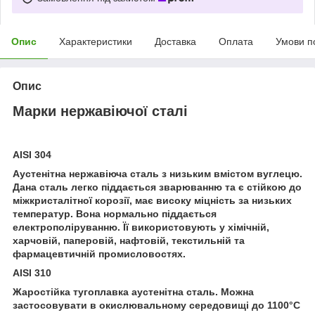
Опис
Характеристики
Доставка
Оплата
Умови п
Опис
Марки нержавіючої сталі
AISI 304
Аустенітна нержавіюча сталь з низьким вмістом вуглецю.
Дана сталь легко піддається зварюванню та є стійкою до
міжкристалітної корозії, має високу міцність за низьких
температур. Вона нормально піддається
електрополіруванню. Її використовують у хімічній,
харчовій, паперовій, нафтовій, текстильній та
фармацевтичній промисловостях.
AISI 310
Жаростійка тугоплавка аустенітна сталь. Можна
застосовувати в окислювальному середовищі до 1100°С