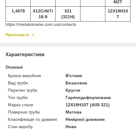
М2Т
1,4878
X12CrNiTi
321
12Х18Н10
18-9
(321Н)
Т
https://metalukraine.com.ua/contacts
Приховати
Характеристики
Основні
Країна виробник
В'єтнам
Вид труби
Безшовна
Перетин труби
Кругле
Тип труби
Гарячодеформована
Марка стали
12Х18Н10Т (AISI 321)
Поверхня труби
Матова
Класифікація по довжині
Немірної довжини
Стан виробу
Нове