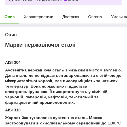
Опис
Характеристики
Доставка
Оплата
Умови п
Опис
Марки нержавіючої сталі
AISI 304
Аустенітна нержавіюча сталь з низьким вмістом вуглецю.
Дана сталь легко піддається зварюванню та є стійкою до
міжкристалітної корозії, має високу міцність за низьких
температур. Вона нормально піддається
електрополіруванню. Її використовують у хімічній,
харчовій, паперовій, нафтовій, текстильній та
фармацевтичній промисловостях.
AISI 310
Жаростійка тугоплавка аустенітна сталь. Можна
застосовувати в окислювальному середовищі до 1100°С