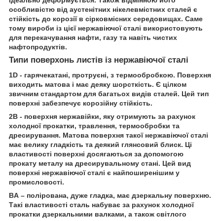
ідеально деформується. Також відмінною його
особливістю від аустенітних нікелевмістних сталей є
стійкість до корозії в сірковмісних середовищах. Саме
тому вироби із цієї нержавіючої сталі використовують
для перекачування нафти, газу та навіть чистих
нафтопродуктів.
Типи поверхонь листів із нержавіючої сталі
1D - гарячекатані, протруєні, з термообробкою. Поверхня
виходить матова і має деяку шорсткість. Є цілком
звичним стандартом для багатьох видів сталей. Цей тип
поверхні забезпечує корозійну стійкість.
2В - поверхня нержавійки, яку отримують за рахунок
холодної прокатки, травлення, термообробки та
дресирування. Матова поверхня такої нержавіючої сталі
має велику гладкість та деякий глянсовий блиск. Ці
властивості поверхні досягаються за допомогою
прокату металу на дресирувальному стані. Цей вид
поверхні нержавіючої сталі є найпоширенішим у
промисловості.
BA – полірована, дуже гладка, має дзеркальну поверхню.
Такі властивості сталь набуває за рахунок холодної
прокатки дзеркальними валками, а також світлого