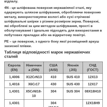
відпалу.
4N - це шліфована поверхня нержавіючої сталі, яку
одержують шляхом шліфування, обробляючи поверхню
металу, використовуючи вологі або сухі стрічкові
шліфувальні шкірки з різним розміром зерна. Поверхні,
які оброблені за цим методом шліфування, прості в
обслуговуванні і ідеально підходять для використання в
побутових приладах або на відкритому повітрі.
РЕ – це поверхня, з одного боку якої розміщений аркуш
захисної плівки.
Таблиця відповідності марок нержавіючих
сталей
Європа
Німеччин
США
Японія
СНД
(EN)
а (DIN)
(AISI)
(JIS)
(ГОСТ)
1,4006
X12CrN13
410
SUS 410
12Х13
1,4016
X6Cr17
430
SUS 430
12Х17
1,4301
X5CrNI18-
304
SUS 304
08Х18Н10
10
1,4301
304
12Х18Н9