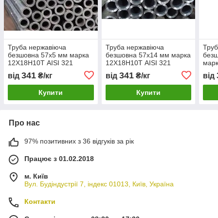
Труба нержавіюча
Труба нержавіюча
Труб
безшовна 57х5 мм марка
безшовна 57х14 мм марка
безш
12Х18Н10Т AISI 321
12Х18Н10Т AISI 321
марк
321
341
341
від
₴/кг
від
₴/кг
від
Купити
Купити
Про нас
97% позитивних з 36 відгуків за рік
Працює з 01.02.2018
м. Київ
Вул. Будіндустрії 7, індекс 01013, Київ, Україна
Контакти