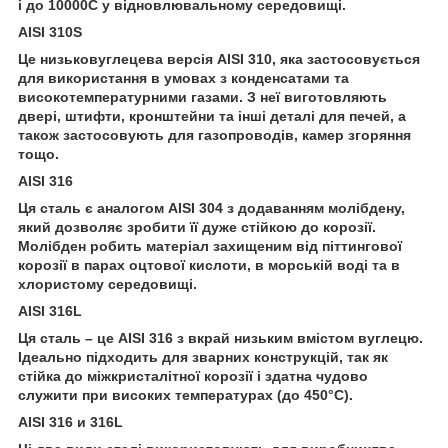
і до 10000С у відновлювальному середовищі.
AISI 310S
Це низьковуглецева версія AISI 310, яка застосовується
для використання в умовах з конденсатами та
високотемпературними газами. З неї виготовляють
двері, штифти, кронштейни та інші деталі для печей, а
також застосовують для газопроводів, камер згоряння
тощо.
AISI 316
Ця сталь є аналогом AISI 304 з додаванням молібдену,
який дозволяє зробити її дуже стійкою до корозії.
Молібден робить матеріал захищеним від піттингової
корозії в парах оцтової кислоти, в морській воді та в
хлористому середовищі.
AISI 316L
Ця сталь – це AISI 316 з вкрай низьким вмістом вуглецю.
Ідеально підходить для зварних конструкцій, так як
стійка до міжкристалітної корозії і здатна чудово
служити при високих температурах (до 450°С).
AISI 316 и 316L