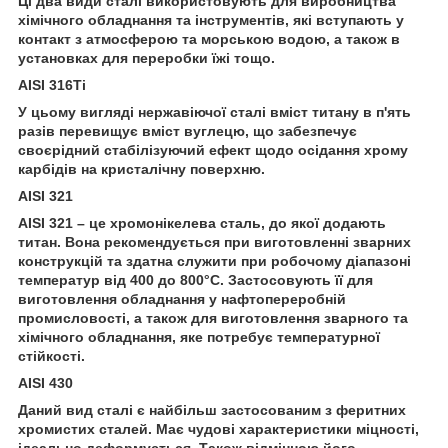
Ці два види сталі використовують для виробництва
хімічного обладнання та інструментів, які вступають у
контакт з атмосферою та морською водою, а також в
установках для переробки їжі тощо.
AISI 316Ti
У цьому вигляді нержавіючої сталі вміст титану в п'ять
разів перевищує вміст вуглецю, що забезпечує
своєрідний стабілізуючий ефект щодо осідання хрому
карбідів на кристалічну поверхню.
AISI 321
AISI 321 – це хромонікелева сталь, до якої додають
титан. Вона рекомендується при виготовленні зварних
конструкцій та здатна служити при робочому діапазоні
температур від 400 до 800°С. Застосовують її для
виготовлення обладнання у нафтопереробній
промисловості, а також для виготовлення зварного та
хімічного обладнання, яке потребує температурної
стійкості.
AISI 430
Даний вид сталі є найбільш застосованим з феритних
хромистих сталей. Має чудові характеристики міцності,