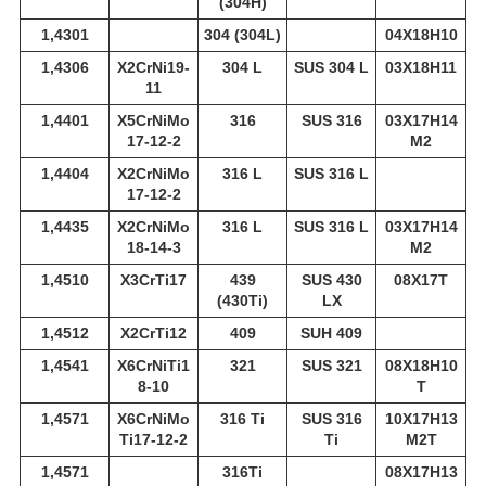
(304H)
1,4301
304 (304L)
04Х18Н10
1,4306
X2CrNi19-
304 L
SUS 304 L
03Х18Н11
11
1,4401
X5CrNiMo
316
SUS 316
03Х17Н14
17-12-2
М2
1,4404
X2CrNiMo
316 L
SUS 316 L
17-12-2
1,4435
X2CrNiMo
316 L
SUS 316 L
03Х17Н14
18-14-3
М2
1,4510
X3CrTi17
439
SUS 430
08Х17Т
(430Ti)
LX
1,4512
X2CrTi12
409
SUH 409
1,4541
X6CrNiTi1
321
SUS 321
08Х18Н10
8-10
Т
1,4571
X6CrNiMo
316 Ti
SUS 316
10Х17Н13
Ti17-12-2
Ti
М2Т
1,4571
316Ti
08Х17Н13