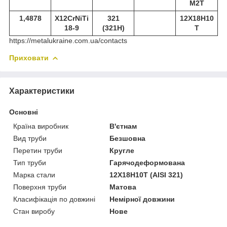
М2Т
1,4878
X12CrNiTi
321
12Х18Н10
18-9
(321Н)
Т
https://metalukraine.com.ua/contacts
Приховати
Характеристики
Основні
Країна виробник
В'єтнам
Вид труби
Безшовна
Перетин труби
Кругле
Тип труби
Гарячодеформована
Марка стали
12Х18Н10Т (AISI 321)
Поверхня труби
Матова
Класифікація по довжині
Немірної довжини
Стан виробу
Нове