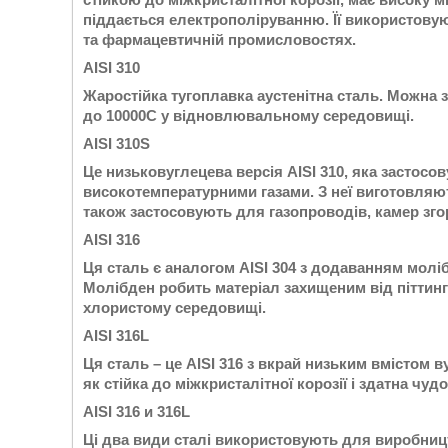
піддається електрополіруванню. Її використовуют
та фармацевтичній промисловостях.
AISI 310
Жаростійка тугоплавка аустенітна сталь. Можна 
до 10000С у відновлювальному середовищі.
AISI 310S
Це низьковуглецева версія AISI 310, яка застосо
високотемпературними газами. З неї виготовляют
також застосовують для газопроводів, камер зг
AISI 316
Ця сталь є аналогом AISI 304 з додаванням моліб
Молібден робить матеріал захищеним від піттингов
хлористому середовищі.
AISI 316L
Ця сталь – це AISI 316 з вкрай низьким вмістом 
як стійка до міжкристалітної корозії і здатна чу
AISI 316 и 316L
Ці два види сталі використовують для виробницт