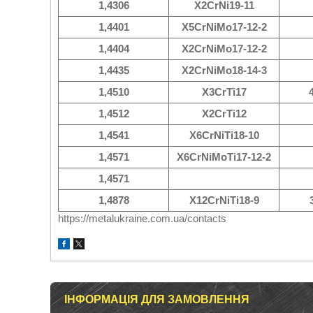
1,4306
X2CrNi19-11
1,4401
X5CrNiMo17-12-2
1,4404
X2CrNiMo17-12-2
1,4435
X2CrNiMo18-14-3
1,4510
X3CrTi17
1,4512
X2CrTi12
1,4541
X6CrNiTi18-10
1,4571
X6CrNiMoTi17-12-2
1,4571
1,4878
X12CrNiTi18-9
https://metalukraine.com.ua/contacts
ІНФОРМАЦІЯ ДЛЯ ЗАМОВЛЕННЯ