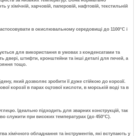
ь у хімічній, харчовій, паперовій, нафтовій, текстильній
застосовувати в окислювальному середовищі до 1100°С і
вується для використання в умовах з конденсатами та
ь двері, штифти, кронштейни та інші деталі для печей, а
оряння тощо.
дену, який дозволяє зробити її дуже стійкою до корозії.
ої корозії в парах оцтової кислоти, в морській воді та в
вуглецю. Ідеально підходить для зварних конструкцій, так
дово служити при високих температурах (до 450°С).
ва хімічного обладнання та інструментів, які вступають у