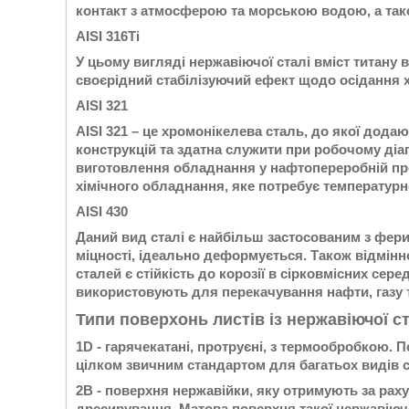
контакт з атмосферою та морською водою, а тако
AISI 316Ti
У цьому вигляді нержавіючої сталі вміст титану 
своєрідний стабілізуючий ефект щодо осідання х
AISI 321
AISI 321 – це хромонікелева сталь, до якої дода
конструкцій та здатна служити при робочому діап
виготовлення обладнання у нафтопереробній про
хімічного обладнання, яке потребує температурно
AISI 430
Даний вид сталі є найбільш застосованим з фери
міцності, ідеально деформується. Також відмінн
сталей є стійкість до корозії в сірковмісних сер
використовують для перекачування нафти, газу т
Типи поверхонь листів із нержавіючої ст
1D - гарячекатані, протруєні, з термообробкою. 
цілком звичним стандартом для багатьох видів ст
2В - поверхня нержавійки, яку отримують за рах
дресирування. Матова поверхня такої нержавіючо