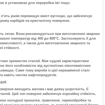
ж в установках для переробки їжі тощо.
в п'ять разів перевищує вміст вуглецю, що забезпечує
рому карбідів на кристалічну поверхню.
ють титан. Вона рекомендується при виготовленні зварних
азоні температур від 400 до 800°С. Застосовують її для
мисловості, а також для виготовлення зварного та
ї стійкості.
тних хромистих сталей. Має чудові характеристики
ою його особливістю від аустенітних нікелевмістних
едовищах. Саме тому вироби із цієї нержавіючої сталі
а навіть чистих нафтопродуктів.
алі
Поверхня виходить матова і має деяку шорсткість. Є
алей. Цей тип поверхні забезпечує корозійну стійкість.
унок холодної прокатки, травлення, термообробки та
ї сталі має велику гладкість та деякий глянсовий блиск.