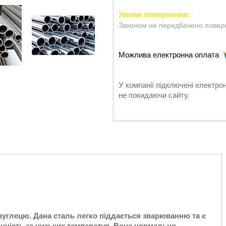
Законом не передбачено поверн
У компанії підключені електро
не покидаючи сайту.
вуглецю. Дана сталь легко піддається зварюванню та є
міцність за низьких температур. Вона нормально