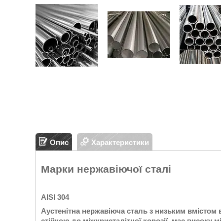
Опис
Характеристики
Марки нержавіючої сталі
AISI 304
Аустенітна нержавіюча сталь з низьким вмістом 
стійкою до міжкристалітної корозії, має високу 