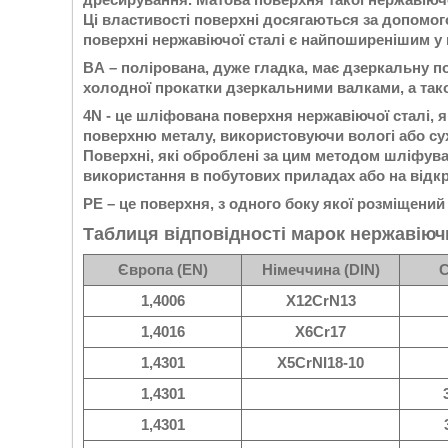
Ці властивості поверхні досягаються за допомог
поверхні нержавіючої сталі є найпоширенішим у
BA – полірована, дуже гладка, має дзеркальну по
холодної прокатки дзеркальними валками, а тако
4N - це шліфована поверхня нержавіючої сталі
поверхню металу, використовуючи вологі або сух
Поверхні, які оброблені за цим методом шліфува
використання в побутових приладах або на відкр
РЕ – це поверхня, з одного боку якої розміщений
Таблиця відповідності марок нержавіюч
Європа (EN)
Німеччина (DIN)
С
1,4006
X12CrN13
1,4016
X6Cr17
1,4301
X5CrNI18-10
1,4301
1,4301