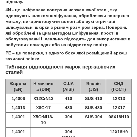
відпалу.
4N - це шліфована поверхня нержавіючої сталі, яку
одержують шляхом шліфування, обробляючи поверхню
металу, використовуючи вологі або сухі стрічкові
шліфувальні шкірки з різним розміром зерна. Поверхні,
які оброблені за цим методом шліфування, прості в
обслуговуванні і ідеально підходять для використання в
побутових приладах або на відкритому повітрі.
РЕ – це поверхня, з одного боку якої розміщений аркуш
захисної плівки.
Таблиця відповідності марок нержавіючих
сталей
Європа
Німеччин
США
Японія
СНД
(EN)
а (DIN)
(AISI)
(JIS)
(ГОСТ)
1,4006
X12CrN13
410
SUS 410
12Х13
1,4016
X6Cr17
430
SUS 430
12Х17
1,4301
X5CrNI18-
304
SUS 304
08Х18Н10
10
1,4301
304
12Х18Н9