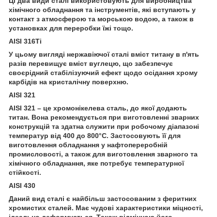
Ці два види сталі використовують для виробництва
хімічного обладнання та інструментів, які вступають у
контакт з атмосферою та морською водою, а також в
установках для переробки їжі тощо.
AISI 316Ti
У цьому вигляді нержавіючої сталі вміст титану в п'ять
разів перевищує вміст вуглецю, що забезпечує
своєрідний стабілізуючий ефект щодо осідання хрому
карбідів на кристалічну поверхню.
AISI 321
AISI 321 – це хромонікелева сталь, до якої додають
титан. Вона рекомендується при виготовленні зварних
конструкцій та здатна служити при робочому діапазоні
температур від 400 до 800°С. Застосовують її для
виготовлення обладнання у нафтопереробній
промисловості, а також для виготовлення зварного та
хімічного обладнання, яке потребує температурної
стійкості.
AISI 430
Даний вид сталі є найбільш застосованим з феритних
хромистих сталей. Має чудові характеристики міцності,