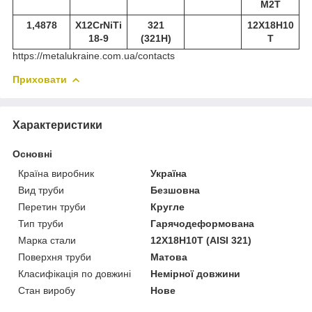
М2Т
1,4878
X12CrNiTi
321
12Х18Н10
18-9
(321Н)
Т
https://metalukraine.com.ua/contacts
Приховати
Характеристики
Основні
Країна виробник
Україна
Вид труби
Безшовна
Перетин труби
Кругле
Тип труби
Гарячодеформована
Марка стали
12Х18Н10Т (AISI 321)
Поверхня труби
Матова
Класифікація по довжині
Немірної довжини
Стан виробу
Нове