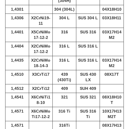
(304H)
1,4301
304 (304L)
04Х18Н10
1,4306
X2CrNi19-
304 L
SUS 304 L
03Х18Н11
11
1,4401
X5CrNiMo
316
SUS 316
03Х17Н14
17-12-2
М2
1,4404
X2CrNiMo
316 L
SUS 316 L
17-12-2
1,4435
X2CrNiMo
316 L
SUS 316 L
03Х17Н14
18-14-3
М2
1,4510
X3CrTi17
439
SUS 430
08Х17Т
(430Ti)
LX
1,4512
X2CrTi12
409
SUH 409
1,4541
X6CrNiTi1
321
SUS 321
08Х18Н10
8-10
Т
1,4571
X6CrNiMo
316 Ti
SUS 316
10Х17Н13
Ti17-12-2
Ti
М2Т
1,4571
316Ti
08Х17Н13