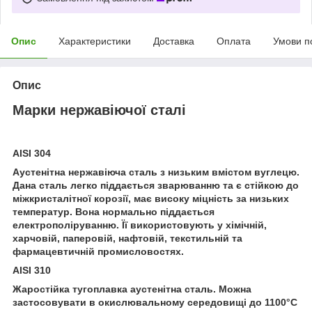
Опис
Характеристики
Доставка
Оплата
Умови п
Опис
Марки нержавіючої сталі
AISI 304
Аустенітна нержавіюча сталь з низьким вмістом вуглецю.
Дана сталь легко піддається зварюванню та є стійкою до
міжкристалітної корозії, має високу міцність за низьких
температур. Вона нормально піддається
електрополіруванню. Її використовують у хімічній,
харчовій, паперовій, нафтовій, текстильній та
фармацевтичній промисловостях.
AISI 310
Жаростійка тугоплавка аустенітна сталь. Можна
застосовувати в окислювальному середовищі до 1100°С