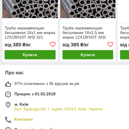
Труба нержавеющая
Труба нержавеющая
Тру
бесшовная 16х1 мм марка
бесшовная 16х1,5 мм
бесш
12Х18Н10Т AISI 321
марка 12Х18Н10Т AISI
марк
321
321
385
385
від
₴/кг
від
₴/кг
від
Купити
Купити
Про нас
97% позитивних з 36 відгуків за рік
Працює з 01.02.2018
м. Київ
Вул. Будіндустрії 7, індекс 01013, Київ, Україна
Контакти