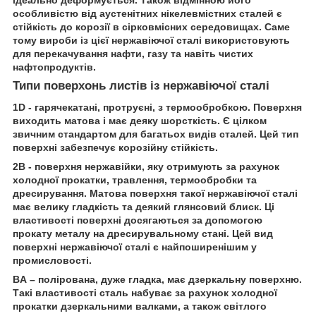
ідеально деформується. Також відмінною його
особливістю від аустенітних нікелевмістних сталей є
стійкість до корозії в сірковмісних середовищах. Саме
тому вироби із цієї нержавіючої сталі використовують
для перекачування нафти, газу та навіть чистих
нафтопродуктів.
Типи поверхонь листів із нержавіючої сталі
1D - гарячекатані, протруєні, з термообробкою. Поверхня
виходить матова і має деяку шорсткість. Є цілком
звичним стандартом для багатьох видів сталей. Цей тип
поверхні забезпечує корозійну стійкість.
2В - поверхня нержавійки, яку отримують за рахунок
холодної прокатки, травлення, термообробки та
дресирування. Матова поверхня такої нержавіючої сталі
має велику гладкість та деякий глянсовий блиск. Ці
властивості поверхні досягаються за допомогою
прокату металу на дресирувальному стані. Цей вид
поверхні нержавіючої сталі є найпоширенішим у
промисловості.
BA – полірована, дуже гладка, має дзеркальну поверхню.
Такі властивості сталь набуває за рахунок холодної
прокатки дзеркальними валками, а також світлого