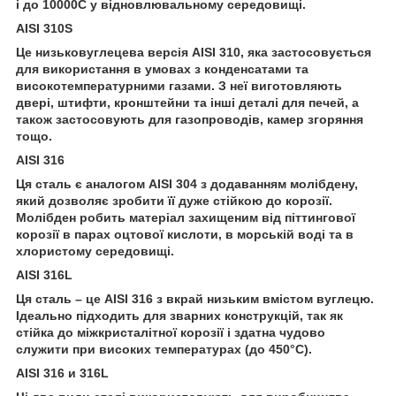
і до 10000С у відновлювальному середовищі.
AISI 310S
Це низьковуглецева версія AISI 310, яка застосовується
для використання в умовах з конденсатами та
високотемпературними газами. З неї виготовляють
двері, штифти, кронштейни та інші деталі для печей, а
також застосовують для газопроводів, камер згоряння
тощо.
AISI 316
Ця сталь є аналогом AISI 304 з додаванням молібдену,
який дозволяє зробити її дуже стійкою до корозії.
Молібден робить матеріал захищеним від піттингової
корозії в парах оцтової кислоти, в морській воді та в
хлористому середовищі.
AISI 316L
Ця сталь – це AISI 316 з вкрай низьким вмістом вуглецю.
Ідеально підходить для зварних конструкцій, так як
стійка до міжкристалітної корозії і здатна чудово
служити при високих температурах (до 450°С).
AISI 316 и 316L