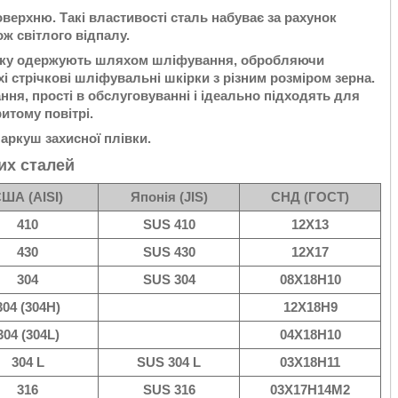
верхню. Такі властивості сталь набуває за рахунок
ж світлого відпалу.
, яку одержують шляхом шліфування, обробляючи
і стрічкові шліфувальні шкірки з різним розміром зерна.
ння, прості в обслуговуванні і ідеально підходять для
итому повітрі.
 аркуш захисної плівки.
их сталей
ША (AISI)
Японія (JIS)
СНД (ГОСТ)
410
SUS 410
12Х13
430
SUS 430
12Х17
304
SUS 304
08Х18Н10
304 (304H)
12Х18Н9
304 (304L)
04Х18Н10
304 L
SUS 304 L
03Х18Н11
316
SUS 316
03Х17Н14М2