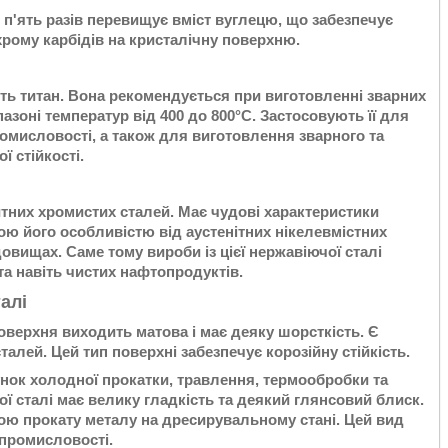
в п'ять разів перевищує вміст вуглецю, що забезпечує
рому карбідів на кристалічну поверхню.
ють титан. Вона рекомендується при виготовленні зварних
азоні температур від 400 до 800°С. Застосовують її для
мисловості, а також для виготовлення зварного та
ї стійкості.
тних хромистих сталей. Має чудові характеристики
ою його особливістю від аустенітних нікелевмістних
едовищах. Саме тому вироби із цієї нержавіючої сталі
а навіть чистих нафтопродуктів.
алі
Поверхня виходить матова і має деяку шорсткість. Є
алей. Цей тип поверхні забезпечує корозійну стійкість.
унок холодної прокатки, травлення, термообробки та
ї сталі має велику гладкість та деякий глянсовий блиск.
ою прокату металу на дресирувальному стані. Цей вид
 промисловості.