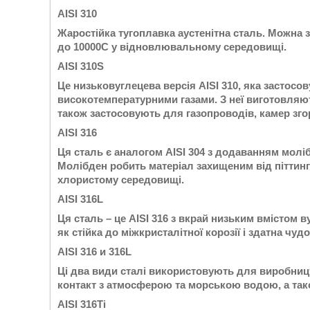
AISI 310
Жаростійка тугоплавка аустенітна сталь. Можна 
до 10000С у відновлювальному середовищі.
AISI 310S
Це низьковуглецева версія AISI 310, яка застосо
високотемпературними газами. З неї виготовляют
також застосовують для газопроводів, камер зг
AISI 316
Ця сталь є аналогом AISI 304 з додаванням моліб
Молібден робить матеріал захищеним від піттингов
хлористому середовищі.
AISI 316L
Ця сталь – це AISI 316 з вкрай низьким вмістом 
як стійка до міжкристалітної корозії і здатна чу
AISI 316 и 316L
Ці два види сталі використовують для виробницт
контакт з атмосферою та морською водою, а тако
AISI 316Ti