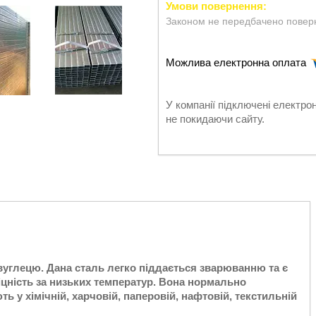
Законом не передбачено поверн
У компанії підключені електро
не покидаючи сайту.
вуглецю. Дана сталь легко піддається зварюванню та є
міцність за низьких температур. Вона нормально
ь у хімічній, харчовій, паперовій, нафтовій, текстильній