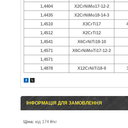
1,4404
X2CrNiMo17-12-2
1,4435
X2CrNiMo18-14-3
1,4510
X3CrTi17
1,4512
X2CrTi12
1,4541
X6CrNiTi18-10
1,4571
X6CrNiMoTi17-12-2
1,4571
1,4878
X12CrNiTi18-9
ІНФОРМАЦІЯ ДЛЯ ЗАМОВЛЕННЯ
Ціна:
від 174 ₴/кг