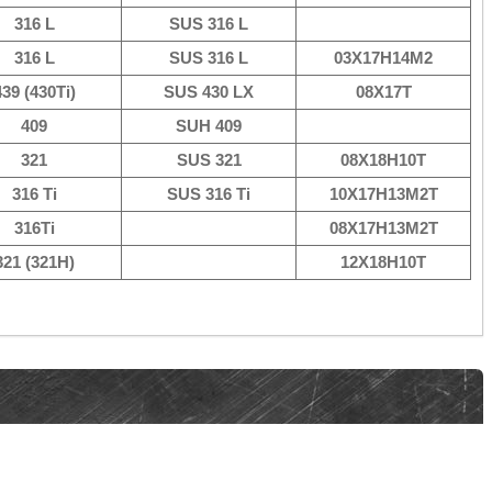
316 L
SUS 316 L
316 L
SUS 316 L
03Х17Н14М2
439 (430Ti)
SUS 430 LX
08Х17Т
409
SUH 409
321
SUS 321
08Х18Н10Т
316 Ti
SUS 316 Ti
10Х17Н13М2Т
316Ti
08Х17Н13М2Т
321 (321Н)
12Х18Н10Т