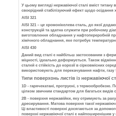
У цьому вигляді нержавіючої сталі вміст титану 
своєрідний стабілізуючий ефект щодо осідання х
AISI 321
AISI 321 – це хромонікелева сталь, до якої дода
конструкцій та здатна служити при робочому діап
виготовлення обладнання у нафтопереробній про
хімічного обладнання, яке потребує температурно
AISI 430
Даний вид сталі є найбільш застосованим з фери
міцності, ідеально деформується. Також відмінн
сталей є стійкість до корозії в сірковмісних сер
використовують для перекачування нафти, газу т
Типи поверхонь листів із нержавіючої ст
1D - гарячекатані, протруєні, з термообробкою. 
цілком звичним стандартом для багатьох видів ст
2В - поверхня нержавійки, яку отримують за рах
дресирування. Матова поверхня такої нержавіючо
Ці властивості поверхні досягаються за допомог
поверхні нержавіючої сталі є найпоширенішим у