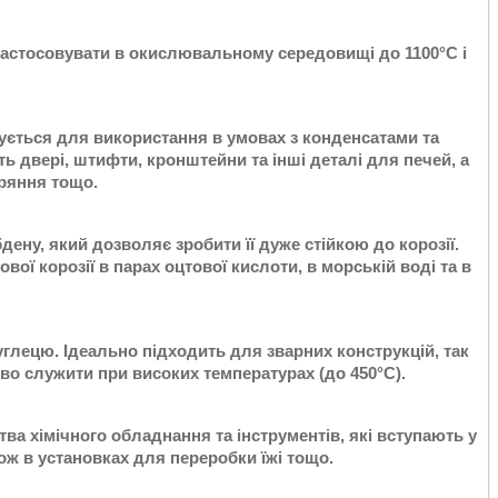
застосовувати в окислювальному середовищі до 1100°С і
вується для використання в умовах з конденсатами та
ь двері, штифти, кронштейни та інші деталі для печей, а
оряння тощо.
дену, який дозволяє зробити її дуже стійкою до корозії.
ої корозії в парах оцтової кислоти, в морській воді та в
вуглецю. Ідеально підходить для зварних конструкцій, так
дово служити при високих температурах (до 450°С).
ва хімічного обладнання та інструментів, які вступають у
ж в установках для переробки їжі тощо.