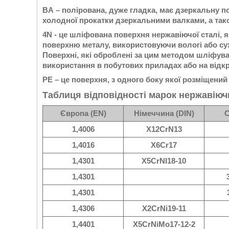
BA – полірована, дуже гладка, має дзеркальну по
холодної прокатки дзеркальними валками, а тако
4N - це шліфована поверхня нержавіючої сталі
поверхню металу, використовуючи вологі або сух
Поверхні, які оброблені за цим методом шліфува
використання в побутових приладах або на відкр
РЕ – це поверхня, з одного боку якої розміщений
Таблиця відповідності марок нержавіюч
Європа (EN)
Німеччина (DIN)
С
1,4006
X12CrN13
1,4016
X6Cr17
1,4301
X5CrNI18-10
1,4301
1,4301
1,4306
X2CrNi19-11
1,4401
X5CrNiMo17-12-2