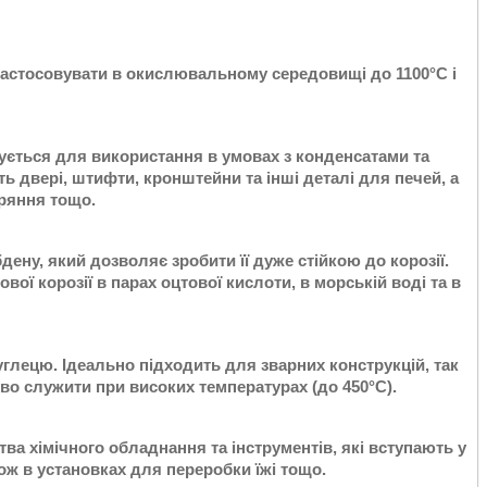
застосовувати в окислювальному середовищі до 1100°С і
вується для використання в умовах з конденсатами та
ь двері, штифти, кронштейни та інші деталі для печей, а
оряння тощо.
дену, який дозволяє зробити її дуже стійкою до корозії.
ої корозії в парах оцтової кислоти, в морській воді та в
вуглецю. Ідеально підходить для зварних конструкцій, так
дово служити при високих температурах (до 450°С).
ва хімічного обладнання та інструментів, які вступають у
ж в установках для переробки їжі тощо.