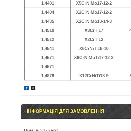
1,4401
X5CrNiMo17-12-2
1,4404
X2CrNiMo17-12-2
1,4435
X2CrNiMo18-14-3
1,4510
X3CrTi17
1,4512
X2CrTi12
1,4541
X6CrNiTi18-10
1,4571
X6CrNiMoTi17-12-2
1,4571
1,4878
X12CrNiTi18-9
ІНФОРМАЦІЯ ДЛЯ ЗАМОВЛЕННЯ
Ціна:
від 175 ₴/кг