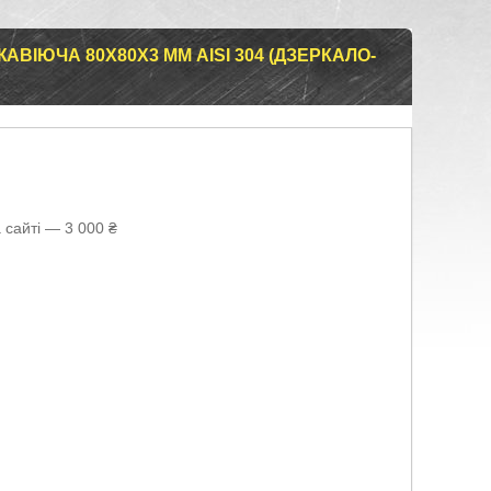
ВІЮЧА 80Х80Х3 ММ AISI 304 (ДЗЕРКАЛО-
 сайті — 3 000 ₴