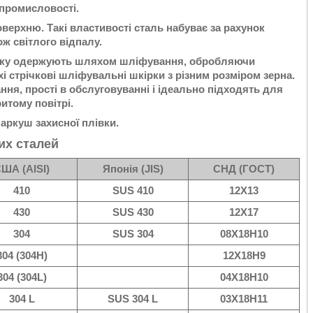
 промисловості.
верхню. Такі властивості сталь набуває за рахунок
ж світлого відпалу.
, яку одержують шляхом шліфування, обробляючи
і стрічкові шліфувальні шкірки з різним розміром зерна.
ння, прості в обслуговуванні і ідеально підходять для
итому повітрі.
 аркуш захисної плівки.
их сталей
ША (AISI)
Японія (JIS)
СНД (ГОСТ)
410
SUS 410
12Х13
430
SUS 430
12Х17
304
SUS 304
08Х18Н10
304 (304H)
12Х18Н9
304 (304L)
04Х18Н10
304 L
SUS 304 L
03Х18Н11