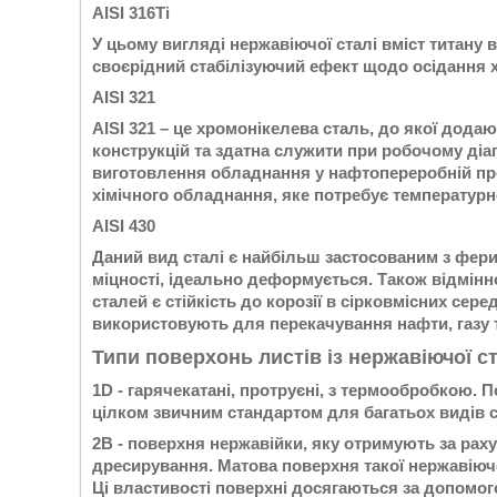
AISI 316Ti
У цьому вигляді нержавіючої сталі вміст титану 
своєрідний стабілізуючий ефект щодо осідання х
AISI 321
AISI 321 – це хромонікелева сталь, до якої дода
конструкцій та здатна служити при робочому діап
виготовлення обладнання у нафтопереробній про
хімічного обладнання, яке потребує температурно
AISI 430
Даний вид сталі є найбільш застосованим з фери
міцності, ідеально деформується. Також відмінн
сталей є стійкість до корозії в сірковмісних сер
використовують для перекачування нафти, газу т
Типи поверхонь листів із нержавіючої ст
1D - гарячекатані, протруєні, з термообробкою. 
цілком звичним стандартом для багатьох видів ст
2В - поверхня нержавійки, яку отримують за рах
дресирування. Матова поверхня такої нержавіючо
Ці властивості поверхні досягаються за допомог