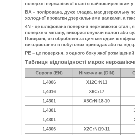
поверхні нержавіючої сталі є найпоширенішим у
BA – полірована, дуже гладка, має дзеркальну по
холодної прокатки дзеркальними валками, а тако
4N - це шліфована поверхня нержавіючої сталі
поверхню металу, використовуючи вологі або сух
Поверхні, які оброблені за цим методом шліфува
використання в побутових приладах або на відкр
РЕ – це поверхня, з одного боку якої розміщений
Таблиця відповідності марок нержавіюч
Європа (EN)
Німеччина (DIN)
С
1,4006
X12CrN13
1,4016
X6Cr17
1,4301
X5CrNI18-10
1,4301
1,4301
1,4306
X2CrNi19-11