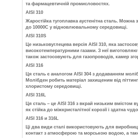
та фармацевтичній промисловостях.
AISI 310
Жаростійка тугоплавка аустенітна сталь. Можна 
до 10000С у відновлювальному середовищі.
AISI 310S
Це низьковуглецева версія AISI 310, яка застосо
високотемпературними газами. З неї виготовляют
також застосовують для газопроводів, камер зг
AISI 316
Ця сталь є аналогом AISI 304 з додаванням моліб
Молібден робить матеріал захищеним від піттингов
хлористому середовищі.
AISI 316L
Ця сталь – це AISI 316 з вкрай низьким вмістом 
як стійка до міжкристалітної корозії і здатна чу
AISI 316 и 316L
Ці два види сталі використовують для виробницт
контакт з атмосферою та морською водою, а тако