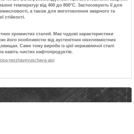
азоні температур від 400 до 800°С. Застосовують її для
мисловості, а також для виготовлення зварного та
ї стійкості.
тних хромистих сталей. Має чудові характеристики
ою його особливістю від аустенітних нікелевмістних
едовищах. Саме тому вироби із цієї нержавіючої сталі
а навіть чистих нафтопродуктів.
losa-nerzhaveyuschaya-aisi