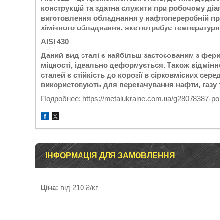
конструкцій та здатна служити при робочому діап
виготовлення обладнання у нафтопереробній про
хімічного обладнання, яке потребує температурно
AISI 430
Даний вид сталі є найбільш застосованим з фери
міцності, ідеально деформується. Також відмінн
сталей є стійкість до корозії в сірковмісних сер
використовують для перекачування нафти, газу т
Подробнее: https://metalukraine.com.ua/g28078387-po
ІНФОРМАЦІЯ ДЛЯ ЗАМОВЛЕННЯ
Ціна:
від 210 ₴/кг