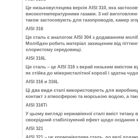
Це низьковуглецева версія AISI 310, яка застосо
високотемпературними газами. З неї виготовляют
також застосовують для газопроводів, камер зг
AISI 316
Ця сталь є аналогом AISI 304 з додаванням моліб
Молібден робить матеріал захищеним від піттингов
хлористому середовищі.
AISI 316L
Ця сталь – це AISI 316 з вкрай низьким вмістом 
як стійка до міжкристалітної корозії і здатна чу
AISI 316 и 316L
Ці два види сталі використовують для виробницт
контакт з атмосферою та морською водою, а тако
AISI 316Ti
У цьому вигляді нержавіючої сталі вміст титану 
своєрідний стабілізуючий ефект щодо осідання х
AISI 321
AISI 321 – це хромонікелева сталь, до якої дода