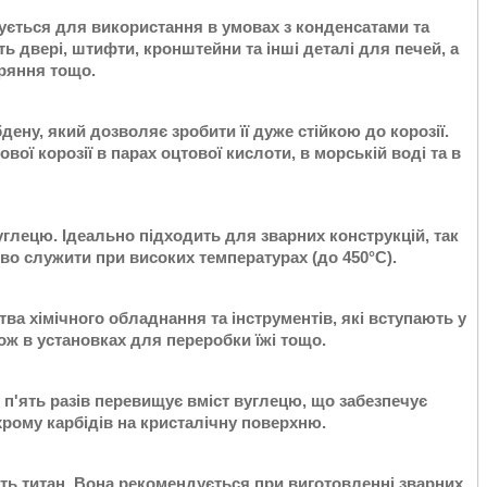
вується для використання в умовах з конденсатами та
ь двері, штифти, кронштейни та інші деталі для печей, а
оряння тощо.
дену, який дозволяє зробити її дуже стійкою до корозії.
ої корозії в парах оцтової кислоти, в морській воді та в
вуглецю. Ідеально підходить для зварних конструкцій, так
дово служити при високих температурах (до 450°С).
ва хімічного обладнання та інструментів, які вступають у
ж в установках для переробки їжі тощо.
в п'ять разів перевищує вміст вуглецю, що забезпечує
рому карбідів на кристалічну поверхню.
ють титан. Вона рекомендується при виготовленні зварних