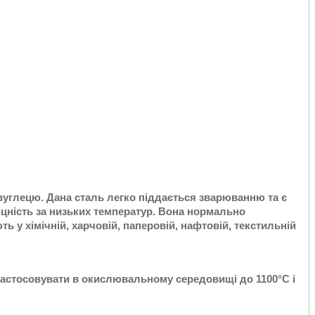
вуглецю. Дана сталь легко піддається зварюванню та є
міцність за низьких температур. Вона нормально
ь у хімічній, харчовій, паперовій, нафтовій, текстильній
застосовувати в окислювальному середовищі до 1100°С і