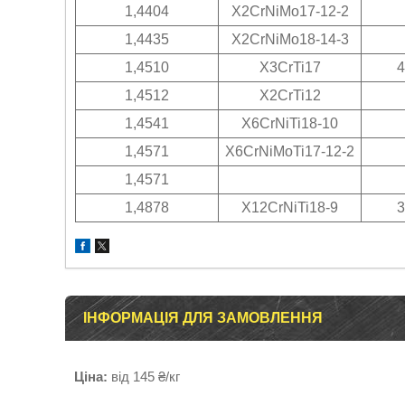
1,4404
X2CrNiMo17-12-2
1,4435
X2CrNiMo18-14-3
1,4510
X3CrTi17
4
1,4512
X2CrTi12
1,4541
X6CrNiTi18-10
1,4571
X6CrNiMoTi17-12-2
1,4571
1,4878
X12CrNiTi18-9
3
ІНФОРМАЦІЯ ДЛЯ ЗАМОВЛЕННЯ
Ціна:
від 145 ₴/кг