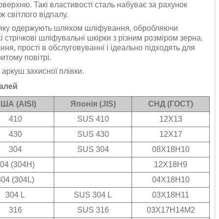
оверхню. Такі властивості сталь набуває за рахунок
 світлого відпалу.
, яку одержують шляхом шліфування, обробляючи
 стрічкові шліфувальні шкірки з різним розміром зерна.
ня, прості в обслуговуванні і ідеально підходять для
итому повітрі.
 аркуш захисної плівки.
талей
ША (AISI)
Японія (JIS)
СНД (ГОСТ)
410
SUS 410
12Х13
430
SUS 430
12Х17
304
SUS 304
08Х18Н10
04 (304H)
12Х18Н9
304 (304L)
04Х18Н10
304 L
SUS 304 L
03Х18Н11
316
SUS 316
03Х17Н14М2