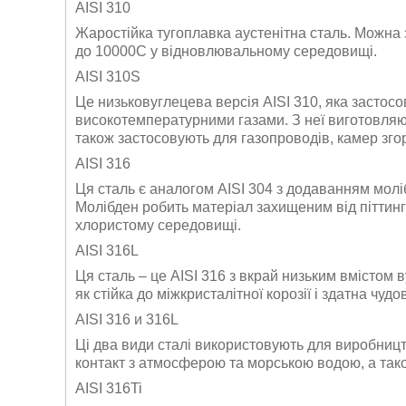
AISI 310
Жаростійка тугоплавка аустенітна сталь. Можна
до 10000С у відновлювальному середовищі.
AISI 310S
Це низьковуглецева версія AISI 310, яка застос
високотемпературними газами. З неї виготовляют
також застосовують для газопроводів, камер зго
AISI 316
Ця сталь є аналогом AISI 304 з додаванням молібд
Молібден робить матеріал захищеним від піттингов
хлористому середовищі.
AISI 316L
Ця сталь – це AISI 316 з вкрай низьким вмістом в
як стійка до міжкристалітної корозії і здатна чу
AISI 316 и 316L
Ці два види сталі використовують для виробництв
контакт з атмосферою та морською водою, а тако
AISI 316Ti