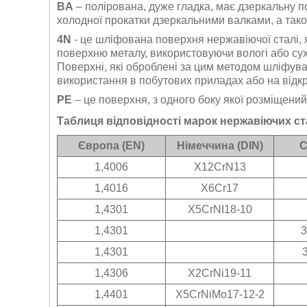
BA
– полірована, дуже гладка, має дзеркальну п
холодної прокатки дзеркальними валками, а також
4N
- це шліфована поверхня нержавіючої сталі
поверхню металу, використовуючи вологі або сухі
Поверхні, які оброблені за цим методом шліфуван
використання в побутових приладах або на відкр
РЕ
– це поверхня, з одного боку якої розміщений
Таблиця відповідності марок нержавіючих с
Європа (EN)
Німеччина (DIN)
С
1,4006
X12CrN13
1,4016
X6Cr17
1,4301
X5CrNI18-10
1,4301
3
1,4301
1,4306
X2CrNi19-11
1,4401
X5CrNiMo17-12-2