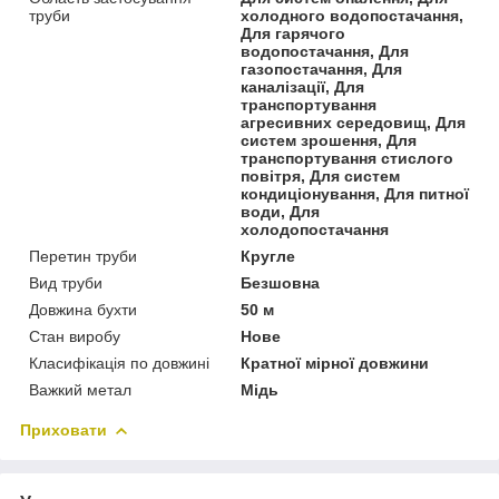
труби
холодного водопостачання,
Для гарячого
водопостачання, Для
газопостачання, Для
каналізації, Для
транспортування
агресивних середовищ, Для
систем зрошення, Для
транспортування стислого
повітря, Для систем
кондиціонування, Для питної
води, Для
холодопостачання
Перетин труби
Кругле
Вид труби
Безшовна
Довжина бухти
50 м
Стан виробу
Нове
Класифікація по довжині
Кратної мірної довжини
Важкий метал
Мідь
Приховати