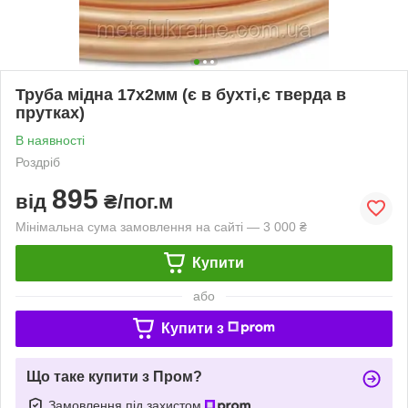
Труба мідна 17х2мм (є в бухті,є тверда в
прутках)
В наявності
Роздріб
895
від
₴/пог.м
Мінімальна сума замовлення на сайті — 3 000 ₴
Купити
або
Купити з
Що таке купити з Пром?
Замовлення під захистом