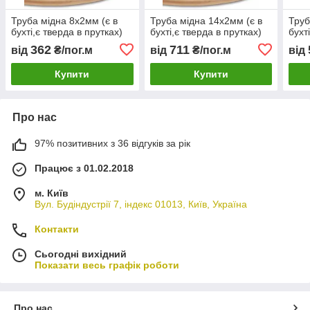
Труба мідна 8х2мм (є в
Труба мідна 14х2мм (є в
Труб
бухті,є тверда в прутках)
бухті,є тверда в прутках)
бухт
362
711
від
₴/пог.м
від
₴/пог.м
від
Купити
Купити
Про нас
97% позитивних з 36 відгуків за рік
Працює з 01.02.2018
м. Київ
Вул. Будіндустрії 7, індекс 01013, Київ, Україна
Контакти
Сьогодні вихідний
Показати весь графік роботи
Про нас