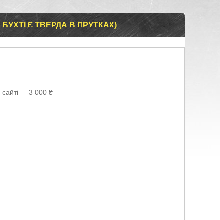
 БУХТІ,Є ТВЕРДА В ПРУТКАХ)
 сайті — 3 000 ₴