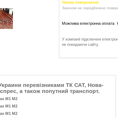
Законом не передбачено поверн
У компанії підключені електро
не покидаючи сайту.
Украини перевізниками ТК САТ, Нова-
кспрес, а також попутний транспорт.
тах М1 М2
тах М1 М2
тах М1 М2