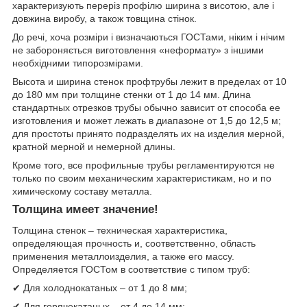
характеризують переріз профілю ширина з висотою, але і
довжина виробу, а також товщина стінок.
До речі, хоча розміри і визначаються ГОСТами, ніким і нічим
не забороняється виготовлення «неформату» з іншими
необхідними типорозмірами.
Высота и ширина стенок профтрубы лежит в пределах от 10
до 180 мм при толщине стенки от 1 до 14 мм. Длина
стандартных отрезков трубы обычно зависит от способа ее
изготовления и может лежать в диапазоне от 1,5 до 12,5 м;
для простоты принято подразделять их на изделия мерной,
кратной мерной и немерной длины.
Кроме того, все профильные трубы регламентируются не
только по своим механическим характеристикам, но и по
химическому составу металла.
Толщина имеет значение!
Толщина стенок – техническая характеристика,
определяющая прочность и, соответственно, область
применения металлоизделия, а также его массу.
Определяется ГОСТом в соответствие с типом труб:
✔ Для холоднокатаных – от 1 до 8 мм;
✔ Для горячекатаных – от 4 до 14 мм;