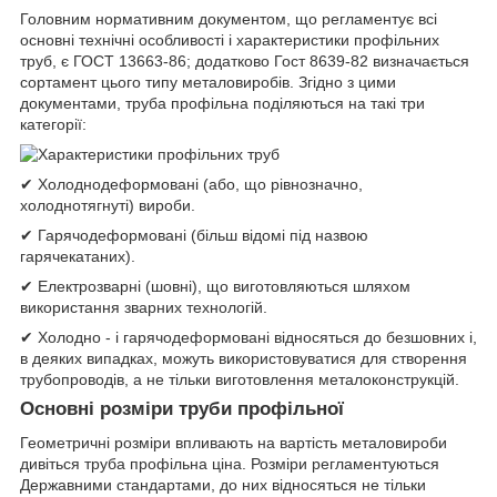
Головним нормативним документом, що регламентує всі
основні технічні особливості і характеристики профільних
труб, є ГОСТ 13663-86; додатково Гост 8639-82 визначається
сортамент цього типу металовиробів. Згідно з цими
документами, труба профільна поділяються на такі три
категорії:
✔ Холоднодеформовані (або, що рівнозначно,
холоднотягнуті) вироби.
✔ Гарячодеформовані (більш відомі під назвою
гарячекатаних).
✔ Електрозварні (шовні), що виготовляються шляхом
використання зварних технологій.
✔ Холодно - і гарячодеформовані відносяться до безшовних і,
в деяких випадках, можуть використовуватися для створення
трубопроводів, а не тільки виготовлення металоконструкцій.
Основні розміри труби профільної
Геометричні розміри впливають на вартість металовироби
дивіться труба профільна ціна. Розміри регламентуються
Державними стандартами, до них відносяться не тільки