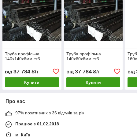
Труба профільна
Труба профільна
Труб
140х140х6мм ст3
140х60х6мм ст3
160х
37 784
37 784
від
₴/т
від
₴/т
від
Купити
Купити
Про нас
97% позитивних з 36 відгуків за рік
Працює з 01.02.2018
м. Київ