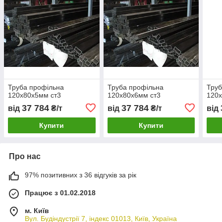
Труба профільна
Труба профільна
Труб
120х80х5мм ст3
120х80х6мм ст3
120х
37 784
37 784
від
₴/т
від
₴/т
від
Купити
Купити
Про нас
97% позитивних з 36 відгуків за рік
Працює з 01.02.2018
м. Київ
Вул. Будіндустрії 7, індекс 01013, Київ, Україна