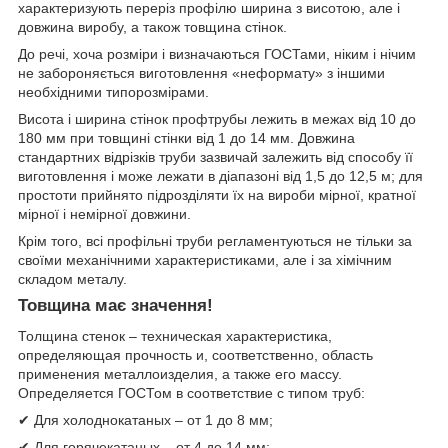
характеризують переріз профілю ширина з висотою, але і
довжина виробу, а також товщина стінок.
До речі, хоча розміри і визначаються ГОСТами, ніким і нічим
не забороняється виготовлення «неформату» з іншими
необхідними типорозмірами.
Висота і ширина стінок профтрубы лежить в межах від 10 до
180 мм при товщині стінки від 1 до 14 мм. Довжина
стандартних відрізків труби зазвичай залежить від способу її
виготовлення і може лежати в діапазоні від 1,5 до 12,5 м; для
простоти прийнято підрозділяти їх на вироби мірної, кратної
мірної і немірної довжини.
Крім того, всі профільні труби регламентуються не тільки за
своїми механічними характеристиками, але і за хімічним
складом металу.
Товщина має значення!
Толщина стенок – техническая характеристика,
определяющая прочность и, соответственно, область
применения металлоизделия, а также его массу.
Определяется ГОСТом в соответствие с типом труб:
✔ Для холоднокатаных – от 1 до 8 мм;
✔ Для горячекатаных – от 4 до 14 мм;