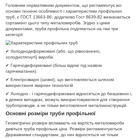
Головним нормативним документом, що регламентує всі
основні технічні особливості і характеристики профільних
труб, є ГОСТ 13663-86; додатково Гост 8639-82 визначається
сортамент цього типу металовиробів. Згідно з цими
документами, труба профільна поділяються на такі три
категорії:
✔ Холоднодеформовані (або, що рівнозначно,
холоднотягнуті) вироби.
✔ Гарячодеформовані (більш відомі під назвою
гарячекатаних).
✔ Електрозварні (шовні), що виготовляються шляхом
використання зварних технологій.
✔ Холодно - і гарячодеформовані відносяться до безшовних і,
в деяких випадках, можуть використовуватися для створення
трубопроводів, а не тільки виготовлення металоконструкцій.
Основні розміри труби профільної
Геометричні розміри впливають на вартість металовироби
дивіться труба профільна ціна. Розміри регламентуються
Державними стандартами, до них відносяться не тільки