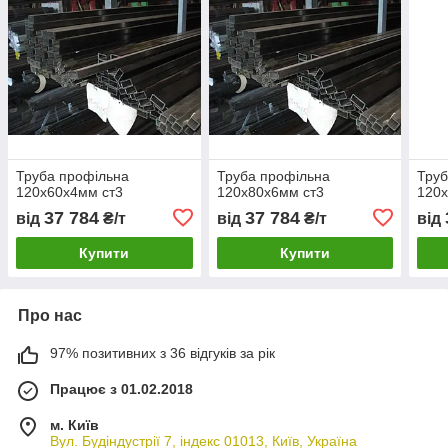
Труба профільна
Труба профільна
Труб
120х60х4мм ст3
120х80х6мм ст3
120х
37 784
37 784
від
₴/т
від
₴/т
від
Купити
Купити
Про нас
97% позитивних з 36 відгуків за рік
Працює з 01.02.2018
м. Київ
Вул. Будіндустрії 7, індекс 01013, Київ, Україна