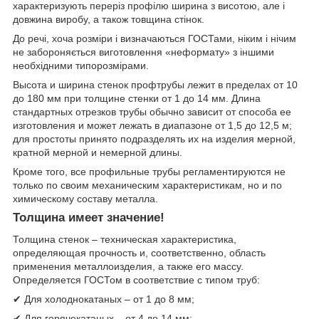
характеризують переріз профілю ширина з висотою, але і
довжина виробу, а також товщина стінок.
До речі, хоча розміри і визначаються ГОСТами, ніким і нічим
не забороняється виготовлення «неформату» з іншими
необхідними типорозмірами.
Высота и ширина стенок профтрубы лежит в пределах от 10
до 180 мм при толщине стенки от 1 до 14 мм. Длина
стандартных отрезков трубы обычно зависит от способа ее
изготовления и может лежать в диапазоне от 1,5 до 12,5 м;
для простоты принято подразделять их на изделия мерной,
кратной мерной и немерной длины.
Кроме того, все профильные трубы регламентируются не
только по своим механическим характеристикам, но и по
химическому составу металла.
Толщина имеет значение!
Толщина стенок – техническая характеристика,
определяющая прочность и, соответственно, область
применения металлоизделия, а также его массу.
Определяется ГОСТом в соответствие с типом труб:
✔ Для холоднокатаных – от 1 до 8 мм;
✔ Для горячекатаных – от 4 до 14 мм;