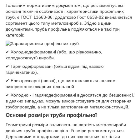
Головним нормативним документом, що регламентує всі
основні технічні особливості і характеристики профільних
труб, є ГОСТ 13663-86; додатково Гост 8639-82 визначається
сортамент цього типу металовиробів. Згідно з цими
документами, труба профільна поділяються на такі три
категорії:
✔ Холоднодеформовані (або, що рівнозначно,
холоднотягнуті) вироби.
✔ Гарячодеформовані (більш відомі під назвою
гарячекатаних).
✔ Електрозварні (шовні), що виготовляються шляхом
використання зварних технологій.
✔ Холодно - і гарячодеформовані відносяться до безшовних і,
в деяких випадках, можуть використовуватися для створення
трубопроводів, а не тільки виготовлення металоконструкцій.
Основні розміри труби профільної
Геометричні розміри впливають на вартість металовироби
дивіться труба профільна ціна. Розміри регламентуються
Державними стандартами, до них відносяться не тільки