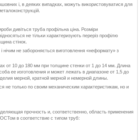
зшовних і, в деяких випадках, можуть використовуватися для
металоконструкцій.
роби дивіться труба профільна ціна. Розміри
ідносяться не тільки характеризують переріз профілю
вщина стінок.
м і нічим не забороняється виготовлення «неформату» з
 от 10 до 180 мм при толщине стенки от 1 до 14 мм. Длина
оба ее изготовления и может лежать в диапазоне от 1,5 до
зделия мерной, кратной мерной и немерной длины.
я не только по своим механическим характеристикам, но и
еделяющая прочность и, соответственно, область применения
ГОСТом в соответствие с типом труб: