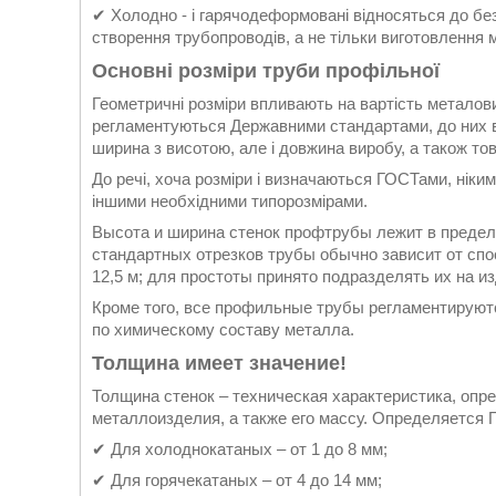
✔ Холодно - і гарячодеформовані відносяться до бе
створення трубопроводів, а не тільки виготовлення 
Основні розміри труби профільної
Геометричні розміри впливають на вартість металови
регламентуються Державними стандартами, до них в
ширина з висотою, але і довжина виробу, а також то
До речі, хоча розміри і визначаються ГОСТами, ніки
іншими необхідними типорозмірами.
Высота и ширина стенок профтрубы лежит в пределах
стандартных отрезков трубы обычно зависит от спос
12,5 м; для простоты принято подразделять их на и
Кроме того, все профильные трубы регламентируютс
по химическому составу металла.
Толщина имеет значение!
Толщина стенок – техническая характеристика, опр
металлоизделия, а также его массу. Определяется 
✔ Для холоднокатаных – от 1 до 8 мм;
✔ Для горячекатаных – от 4 до 14 мм;