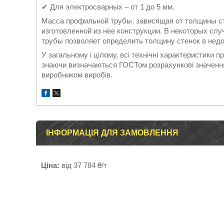
✔ Для электросварных – от 1 до 5 мм.
Масса профильной трубы, зависящая от толщины сте
изготовленной из нее конструкции. В некоторых сл
трубы позволяет определить толщину стенок в нед
У загальному і цілому, всі технічні характеристики 
знаючи визначаються ГОСТом розрахункові значення 
виробником виробів.
ІНФОРМАЦІЯ ДЛЯ ЗАМОВЛЕННЯ
Ціна:
від 37 784 ₴/т