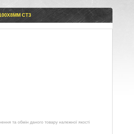
100Х8ММ СТ3
ення та обмін даного товару належної якості