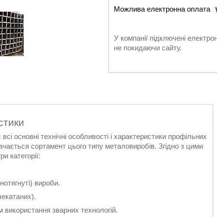
У компанії підключені електро
не покидаючи сайту.
стики
сі основні технічні особливості і характеристики профільних
ачається сортамент цього типу металовиробів. Згідно з цими
и категорії:
отягнуті) вироби.
чекатаних).
 використання зварних технологій.