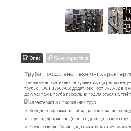
Опис
Характеристики
Труба профільна технічні характери
Головним нормативним документом, що регламентує в
труб, є ГОСТ 13663-86; додатково Гост 8639-82 визн
документами, труба профільна поділяються на такі тр
✔ Холоднодеформовані (або, що рівнозначно, холодн
✔ Гарячодеформовані (більш відомі під назвою гаря
✔ Електрозварні (шовні), що виготовляються шляхом