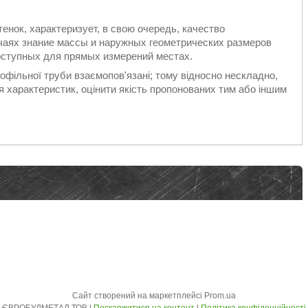
нок, характеризует, в свою очередь, качество
учаях знание массы и наружных геометрических размеров
оступных для прямых измерений местах.
профільної труби взаємопов'язані; тому відносно нескладно,
характеристик, оцінити якість пропонованих тим або іншим
Сайт створений на маркетплейсі
Prom.ua