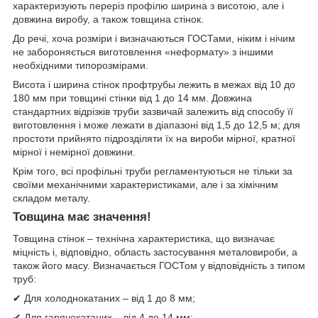
характеризують переріз профілю ширина з висотою, але і
довжина виробу, а також товщина стінок.
До речі, хоча розміри і визначаються ГОСТами, ніким і нічим
не забороняється виготовлення «неформату» з іншими
необхідними типорозмірами.
Висота і ширина стінок профтрубы лежить в межах від 10 до
180 мм при товщині стінки від 1 до 14 мм. Довжина
стандартних відрізків труби зазвичай залежить від способу її
виготовлення і може лежати в діапазоні від 1,5 до 12,5 м; для
простоти прийнято підрозділяти їх на вироби мірної, кратної
мірної і немірної довжини.
Крім того, всі профільні труби регламентуються не тільки за
своїми механічними характеристиками, але і за хімічним
складом металу.
Товщина має значення!
Товщина стінок – технічна характеристика, що визначає
міцність і, відповідно, область застосування металовироби, а
також його масу. Визначається ГОСТом у відповідність з типом
труб:
✔ Для холоднокатаних – від 1 до 8 мм;
✔ Для гарячекатаних – від 4 до 14 мм;