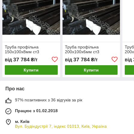
Труба профільна
Труба профільна
Труб
150х100х8мм ст3
200х100х6мм ст3
200х
37 784
37 784
від
₴/т
від
₴/т
від
Купити
Купити
Про нас
97% позитивних з 36 відгуків за рік
Працює з 01.02.2018
м. Київ
Вул. Будіндустрії 7, індекс 01013, Київ, Україна