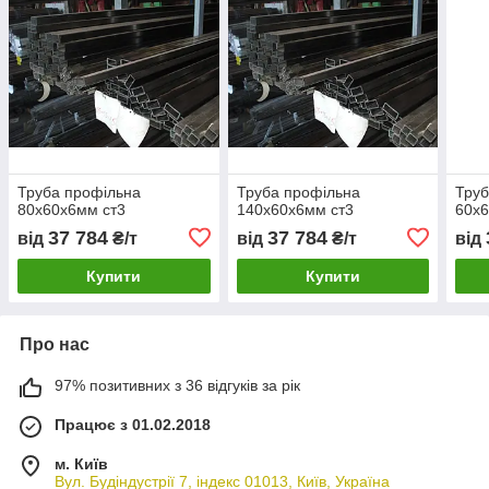
Труба профільна
Труба профільна
Труб
80х60х6мм ст3
140х60х6мм ст3
60х6
37 784
37 784
від
₴/т
від
₴/т
від
Купити
Купити
Про нас
97% позитивних з 36 відгуків за рік
Працює з 01.02.2018
м. Київ
Вул. Будіндустрії 7, індекс 01013, Київ, Україна