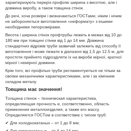
характеризують переріз профілю ширина з висотою, але і
довжина виробу, а також товщина стінок.
До речі, хоча розміри і визначаються ГОСТами, ніким і нічим
не забороняється виготовлення «неформату» з іншими
необхідними типорозмірами.
Висота і ширина стінок профтрубы лежить в межах від 10 до
180 мм при товщині стінки від 1 до 14 мм. Довжина
стандартних відрізків труби зазвичай залежить від способу її
виготовлення і може лежати в діапазоні від 1,5 до 12,5 м; для
простоти прийнято підрозділяти їх на вироби мірної, кратної
мірної і немірної довжини.
Крім того, всі профільні труби регламентуються не тільки за
своїми механічними характеристиками, але і за хімічним
складом металу.
Товщина має значення!
Толщина стенок – техническая характеристика,
определяющая прочность и, соответственно, область
применения металлоизделия, а также его массу.
Определяется ГОСТом в соответствие с типом труб:
✔ Для холоднокатаных – от 1 до 8 мм;
✔ Для горячекатаных – от 4 до 14 мм;