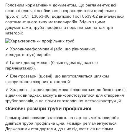
Головним нормативним документом, що регламентує всі
основні технічні особливості і характеристики профільних
труб, є ГОСТ 13663-86; додатково Гост 8639-82 визначається
сортамент цього типу металовиробів. Згідно з цими
документами, труба профільна поділяються на такі три
категорії:
✔ Холоднодеформовані (або, що рівнозначно,
холоднотягнуті) вироби.
✔ Гарячодеформовані (більш відомі під назвою
гарячекатаних).
✔ Електрозварні (шовні), що виготовляються шляхом
використання зварних технологій.
✔ Холодно - і гарячодеформовані відносяться до безшовних і,
в деяких випадках, можуть використовуватися для створення
трубопроводів, а не тільки виготовлення металоконструкцій.
Основні розміри труби профільної
Геометричні розміри впливають на вартість металовироби
дивіться труба профільна ціна. Розміри регламентуються
Державними стандартами, до них відносяться не тільки