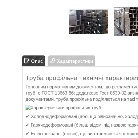
Опис
Характеристики
Труба профільна технічні характери
Головним нормативним документом, що регламентує в
труб, є ГОСТ 13663-86; додатково Гост 8639-82 визн
документами, труба профільна поділяються на такі тр
✔ Холоднодеформовані (або, що рівнозначно, холодн
✔ Гарячодеформовані (більш відомі під назвою гаря
✔ Електрозварні (шовні), що виготовляються шляхом