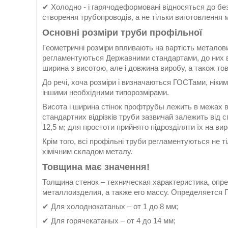
✔ Холодно - і гарячодеформовані відносяться до бе
створення трубопроводів, а не тільки виготовлення 
Основні розміри труби профільної
Геометричні розміри впливають на вартість металови
регламентуються Державними стандартами, до них в
ширина з висотою, але і довжина виробу, а також то
До речі, хоча розміри і визначаються ГОСТами, ніки
іншими необхідними типорозмірами.
Висота і ширина стінок профтрубы лежить в межах ві
стандартних відрізків труби зазвичай залежить від сп
12,5 м; для простоти прийнято підрозділяти їх на виро
Крім того, всі профільні труби регламентуються не т
хімічним складом металу.
Товщина має значення!
Толщина стенок – техническая характеристика, опр
металлоизделия, а также его массу. Определяется 
✔ Для холоднокатаных – от 1 до 8 мм;
✔ Для горячекатаных – от 4 до 14 мм;