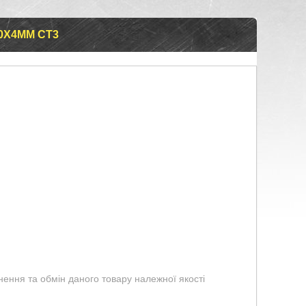
0Х4ММ СТ3
ення та обмін даного товару належної якості