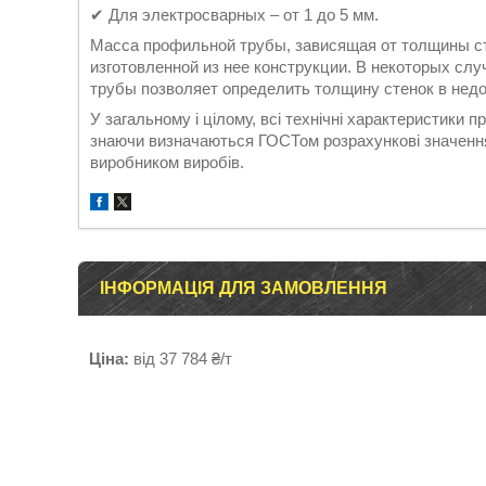
✔ Для электросварных – от 1 до 5 мм.
Масса профильной трубы, зависящая от толщины сте
изготовленной из нее конструкции. В некоторых сл
трубы позволяет определить толщину стенок в нед
У загальному і цілому, всі технічні характеристики 
знаючи визначаються ГОСТом розрахункові значення 
виробником виробів.
ІНФОРМАЦІЯ ДЛЯ ЗАМОВЛЕННЯ
Ціна:
від 37 784 ₴/т