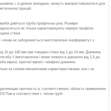
зшовних і, в деяких випадках, можуть використовуватися для
металоконструкцій.
роби дивіться труба профільна ціна. Розміри
ідносяться не тільки характеризують переріз профілю
вщина стінок.
м і нічим не забороняється виготовлення «неформату» з
д 10 до 180 мм при товщині стінки від 1 до 14 мм. Довжина
особу її виготовлення і може лежати в діапазоні від 1,5 до
би мірної, кратної мірної і немірної довжини.
ільки за своїми механічними характеристиками, але і за
еделяющая прочность и, соответственно, область применения
ГОСТом в соответствие с типом труб: