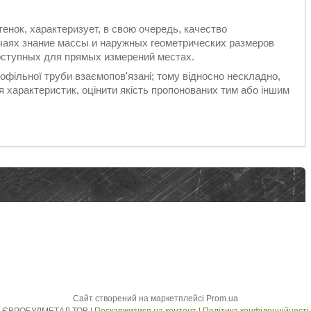
нок, характеризует, в свою очередь, качество
учаях знание массы и наружных геометрических размеров
оступных для прямых измерений местах.
профільної труби взаємопов'язані; тому відносно нескладно,
характеристик, оцінити якість пропонованих тим або іншим
Сайт створений на маркетплейсі
Prom.ua