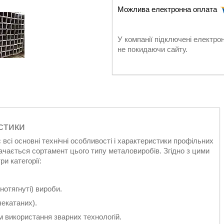
У компанії підключені електро
не покидаючи сайту.
стики
сі основні технічні особливості і характеристики профільних
ачається сортамент цього типу металовиробів. Згідно з цими
и категорії:
отягнуті) вироби.
чекатаних).
 використання зварних технологій.