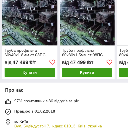
Труба профільна
Труба профільна
Труб
60х40х1.8мм ст 08ПС
60х30х1.5мм ст 08ПС
80х4
47 499
47 499
від
₴/т
від
₴/т
від
Купити
Купити
Про нас
97% позитивних з 36 відгуків за рік
Працює з 01.02.2018
м. Київ
Вул. Будіндустрії 7, індекс 01013, Київ, Україна