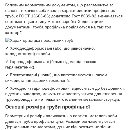
Головним нормативним документом, що регламентує всі
основні технічні особливості і характеристики профільних
труб, є ГОСТ 13663-86; додатково Гост 8639-82 визначається
сортамент цього типу металовиробів. Згідно з цими
документами, труба профільна поділяються на такі три
категорії:
✔ Холоднодеформовані (або, що рівнозначно,
холоднотягнуті) вироби.
✔ Гарячодеформовані (більш відомі під назвою
гарячекатаних).
✔ Електрозварні (шовні), що виготовляються шляхом
використання зварних технологій.
✔ Холодно - і гарячодеформовані відносяться до безшовних і,
в деяких випадках, можуть використовуватися для створення
трубопроводів, а не тільки виготовлення металоконструкцій.
Основні розміри труби профільної
Геометричні розміри впливають на вартість металовироби
дивіться труба профільна ціна. Розміри регламентуються
Державними стандартами, до них відносяться не тільки