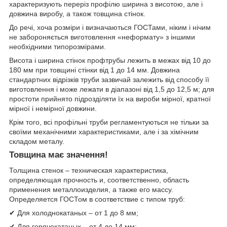
характеризують переріз профілю ширина з висотою, але і
довжина виробу, а також товщина стінок.
До речі, хоча розміри і визначаються ГОСТами, ніким і нічим
не забороняється виготовлення «неформату» з іншими
необхідними типорозмірами.
Висота і ширина стінок профтрубы лежить в межах від 10 до
180 мм при товщині стінки від 1 до 14 мм. Довжина
стандартних відрізків труби зазвичай залежить від способу її
виготовлення і може лежати в діапазоні від 1,5 до 12,5 м; для
простоти прийнято підрозділяти їх на вироби мірної, кратної
мірної і немірної довжини.
Крім того, всі профільні труби регламентуються не тільки за
своїми механічними характеристиками, але і за хімічним
складом металу.
Товщина має значення!
Толщина стенок – техническая характеристика,
определяющая прочность и, соответственно, область
применения металлоизделия, а также его массу.
Определяется ГОСТом в соответствие с типом труб:
✔ Для холоднокатаных – от 1 до 8 мм;
✔ Для горячекатаных – от 4 до 14 мм;