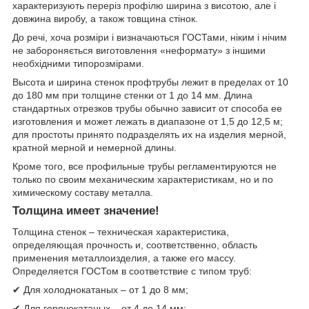
характеризують переріз профілю ширина з висотою, але і
довжина виробу, а також товщина стінок.
До речі, хоча розміри і визначаються ГОСТами, ніким і нічим
не забороняється виготовлення «неформату» з іншими
необхідними типорозмірами.
Высота и ширина стенок профтрубы лежит в пределах от 10
до 180 мм при толщине стенки от 1 до 14 мм. Длина
стандартных отрезков трубы обычно зависит от способа ее
изготовления и может лежать в диапазоне от 1,5 до 12,5 м;
для простоты принято подразделять их на изделия мерной,
кратной мерной и немерной длины.
Кроме того, все профильные трубы регламентируются не
только по своим механическим характеристикам, но и по
химическому составу металла.
Толщина имеет значение!
Толщина стенок – техническая характеристика,
определяющая прочность и, соответственно, область
применения металлоизделия, а также его массу.
Определяется ГОСТом в соответствие с типом труб:
✔ Для холоднокатаных – от 1 до 8 мм;
✔ Для горячекатаных – от 4 до 14 мм;