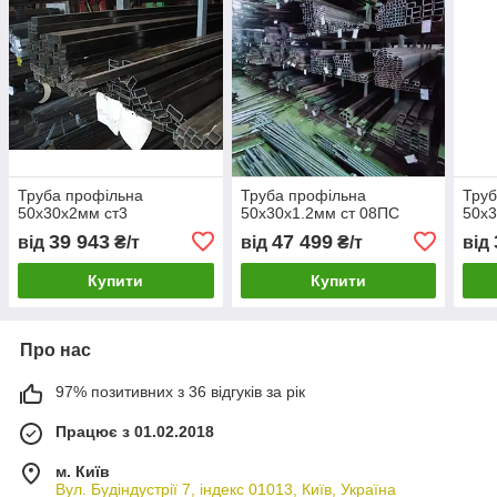
Труба профільна
Труба профільна
Труб
50х30х2мм ст3
50х30х1.2мм ст 08ПС
50х3
39 943
47 499
від
₴/т
від
₴/т
від
Купити
Купити
Про нас
97% позитивних з 36 відгуків за рік
Працює з 01.02.2018
м. Київ
Вул. Будіндустрії 7, індекс 01013, Київ, Україна