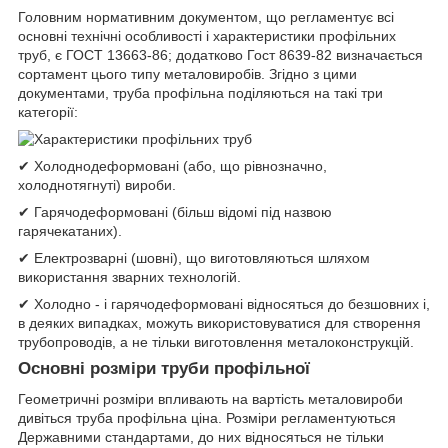
Головним нормативним документом, що регламентує всі
основні технічні особливості і характеристики профільних
труб, є ГОСТ 13663-86; додатково Гост 8639-82 визначається
сортамент цього типу металовиробів. Згідно з цими
документами, труба профільна поділяються на такі три
категорії:
✔ Холоднодеформовані (або, що рівнозначно,
холоднотягнуті) вироби.
✔ Гарячодеформовані (більш відомі під назвою
гарячекатаних).
✔ Електрозварні (шовні), що виготовляються шляхом
використання зварних технологій.
✔ Холодно - і гарячодеформовані відносяться до безшовних і,
в деяких випадках, можуть використовуватися для створення
трубопроводів, а не тільки виготовлення металоконструкцій.
Основні розміри труби профільної
Геометричні розміри впливають на вартість металовироби
дивіться труба профільна ціна. Розміри регламентуються
Державними стандартами, до них відносяться не тільки