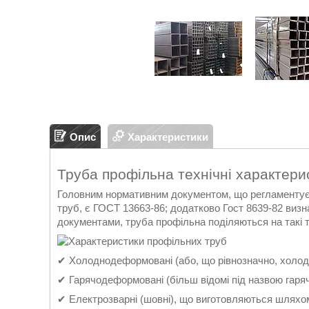
Опис
Характеристики
Труба профільна технічні характери
Головним нормативним документом, що регламентує в
труб, є ГОСТ 13663-86; додатково Гост 8639-82 визн
документами, труба профільна поділяються на такі тр
✔ Холоднодеформовані (або, що рівнозначно, холодн
✔ Гарячодеформовані (більш відомі під назвою гаря
✔ Електрозварні (шовні), що виготовляються шляхом