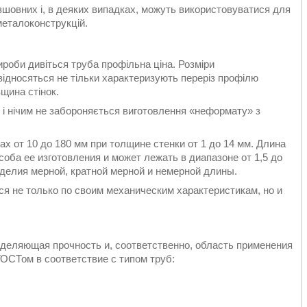
зшовних і, в деяких випадках, можуть використовуватися для
металоконструкцій.
роби дивіться труба профільна ціна. Розміри
ідносяться не тільки характеризують переріз профілю
вщина стінок.
м і нічим не забороняється виготовлення «неформату» з
 от 10 до 180 мм при толщине стенки от 1 до 14 мм. Длина
оба ее изготовления и может лежать в диапазоне от 1,5 до
зделия мерной, кратной мерной и немерной длины.
я не только по своим механическим характеристикам, но и
еделяющая прочность и, соответственно, область применения
ГОСТом в соответствие с типом труб: