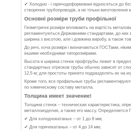
✔ Холодно - і гарячодеформовані відносяться до бе
створення трубопроводів, а не тільки виготовлення 
Основні розміри труби профільної
Геометричні розміри впливають на вартість металови
регламентуються Державними стандартами, до них в
ширина з висотою, але і довжина виробу, а також то
До речі, хоча розміри і визначаються ГОСТами, ніки
іншими необхідними типорозмірами.
Высота и ширина стенок профтрубы лежит в пределах
стандартных отрезков трубы обычно зависит от спос
12,5 м; для простоты принято подразделять их на и
Кроме того, все профильные трубы регламентируютс
по химическому составу металла.
Толщина имеет значение!
Толщина стенок – техническая характеристика, опр
металлоизделия, а также его массу. Определяется 
✔ Для холоднокатаных – от 1 до 8 мм;
✔ Для горячекатаных – от 4 до 14 мм;