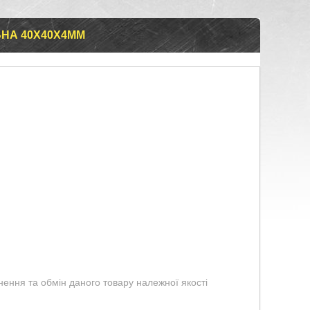
ЬНА 40Х40Х4ММ
ення та обмін даного товару належної якості