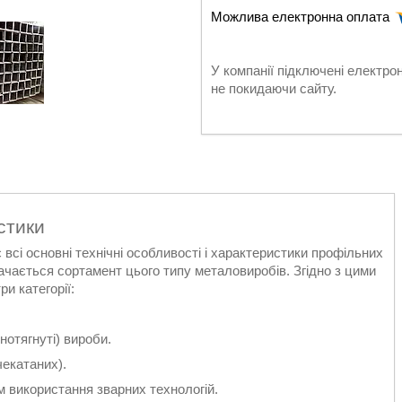
У компанії підключені електро
не покидаючи сайту.
стики
сі основні технічні особливості і характеристики профільних
ачається сортамент цього типу металовиробів. Згідно з цими
и категорії:
отягнуті) вироби.
чекатаних).
 використання зварних технологій.