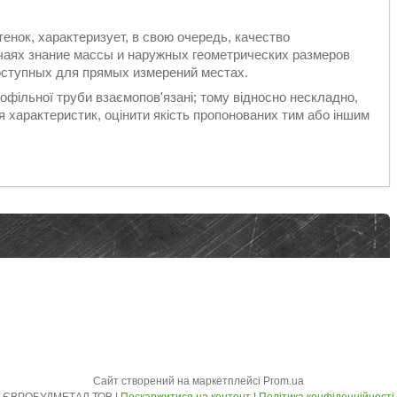
нок, характеризует, в свою очередь, качество
учаях знание массы и наружных геометрических размеров
оступных для прямых измерений местах.
профільної труби взаємопов'язані; тому відносно нескладно,
характеристик, оцінити якість пропонованих тим або іншим
Сайт створений на маркетплейсі
Prom.ua