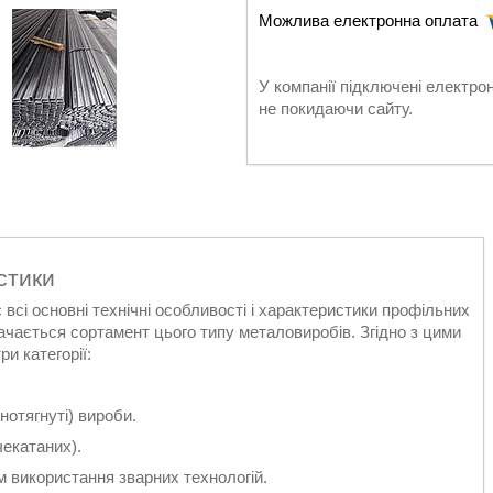
У компанії підключені електро
не покидаючи сайту.
стики
сі основні технічні особливості і характеристики профільних
ачається сортамент цього типу металовиробів. Згідно з цими
и категорії:
отягнуті) вироби.
чекатаних).
 використання зварних технологій.