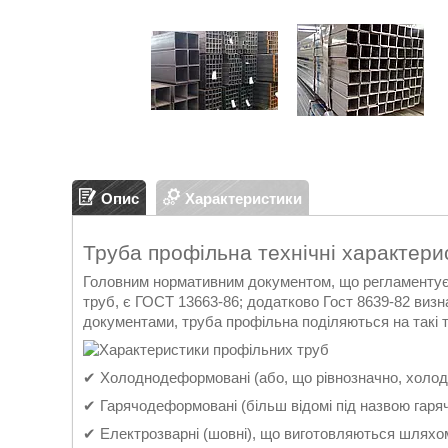
Опис
Характеристики
Труба профільна технічні характери
Головним нормативним документом, що регламентує в
труб, є ГОСТ 13663-86; додатково Гост 8639-82 визн
документами, труба профільна поділяються на такі тр
✔ Холоднодеформовані (або, що рівнозначно, холодн
✔ Гарячодеформовані (більш відомі під назвою гаря
✔ Електрозварні (шовні), що виготовляються шляхом