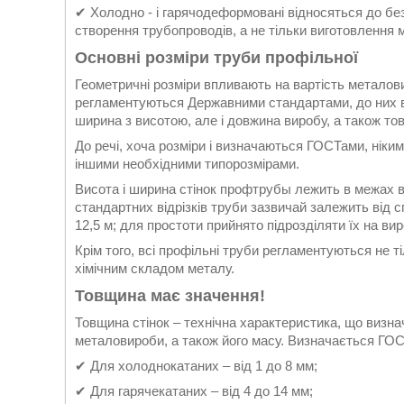
✔ Холодно - і гарячодеформовані відносяться до бе
створення трубопроводів, а не тільки виготовлення 
Основні розміри труби профільної
Геометричні розміри впливають на вартість металови
регламентуються Державними стандартами, до них в
ширина з висотою, але і довжина виробу, а також то
До речі, хоча розміри і визначаються ГОСТами, ніки
іншими необхідними типорозмірами.
Висота і ширина стінок профтрубы лежить в межах ві
стандартних відрізків труби зазвичай залежить від сп
12,5 м; для простоти прийнято підрозділяти їх на виро
Крім того, всі профільні труби регламентуються не т
хімічним складом металу.
Товщина має значення!
Товщина стінок – технічна характеристика, що визнач
металовироби, а також його масу. Визначається ГОСТ
✔ Для холоднокатаних – від 1 до 8 мм;
✔ Для гарячекатаних – від 4 до 14 мм;