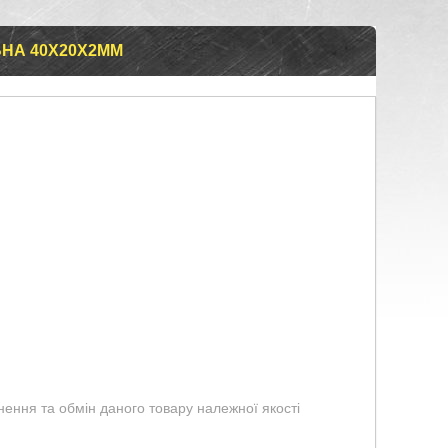
ЬНА 40Х20Х2ММ
ення та обмін даного товару належної якості