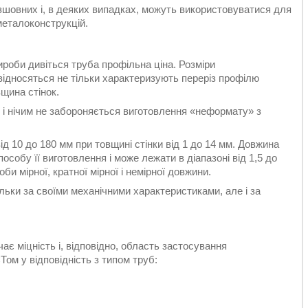
зшовних і, в деяких випадках, можуть використовуватися для
металоконструкцій.
роби дивіться труба профільна ціна. Розміри
ідносяться не тільки характеризують переріз профілю
вщина стінок.
м і нічим не забороняється виготовлення «неформату» з
д 10 до 180 мм при товщині стінки від 1 до 14 мм. Довжина
особу її виготовлення і може лежати в діапазоні від 1,5 до
би мірної, кратної мірної і немірної довжини.
ільки за своїми механічними характеристиками, але і за
ає міцність і, відповідно, область застосування
ом у відповідність з типом труб: