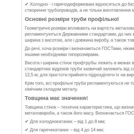
✔ Холодно - і гарячодеформовані відносяться до бе
створення трубопроводів, а не тільки виготовлення 
Основні розміри труби профільної
Геометричні розміри впливають на вартість металови
регламентуються Державними стандартами, до них в
ширина з висотою, але і довжина виробу, а також то
До речі, хоча розміри і визначаються ГОСТами, ніки
іншими необхідними типорозмірами.
Висота і ширина стінок профтрубы лежить в межах ві
стандартних відрізків труби зазвичай залежить від сп
12,5 м; для простоти прийнято підрозділяти їх на виро
Крім того, всі профільні труби регламентуються не т
хімічним складом металу.
Товщина має значення!
Товщина стінок – технічна характеристика, що визнач
металовироби, а також його масу. Визначається ГОСТ
✔ Для холоднокатаних – від 1 до 8 мм;
✔ Для гарячекатаних – від 4 до 14 мм;