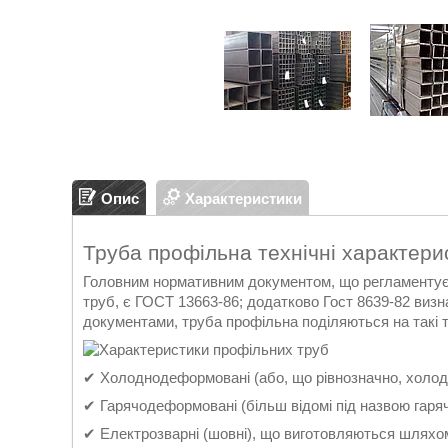
Опис
Характеристики
Труба профільна технічні характери
Головним нормативним документом, що регламентує в
труб, є ГОСТ 13663-86; додатково Гост 8639-82 визн
документами, труба профільна поділяються на такі тр
✔ Холоднодеформовані (або, що рівнозначно, холодн
✔ Гарячодеформовані (більш відомі під назвою гаря
✔ Електрозварні (шовні), що виготовляються шляхом