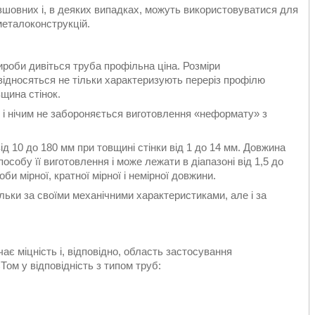
зшовних і, в деяких випадках, можуть використовуватися для
металоконструкцій.
роби дивіться труба профільна ціна. Розміри
ідносяться не тільки характеризують переріз профілю
вщина стінок.
м і нічим не забороняється виготовлення «неформату» з
д 10 до 180 мм при товщині стінки від 1 до 14 мм. Довжина
особу її виготовлення і може лежати в діапазоні від 1,5 до
би мірної, кратної мірної і немірної довжини.
ільки за своїми механічними характеристиками, але і за
ає міцність і, відповідно, область застосування
ом у відповідність з типом труб: