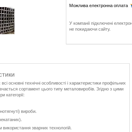
У компанії підключені електро
не покидаючи сайту.
стики
сі основні технічні особливості і характеристики профільних
ачається сортамент цього типу металовиробів. Згідно з цими
и категорії:
отягнуті) вироби.
чекатаних).
 використання зварних технологій.