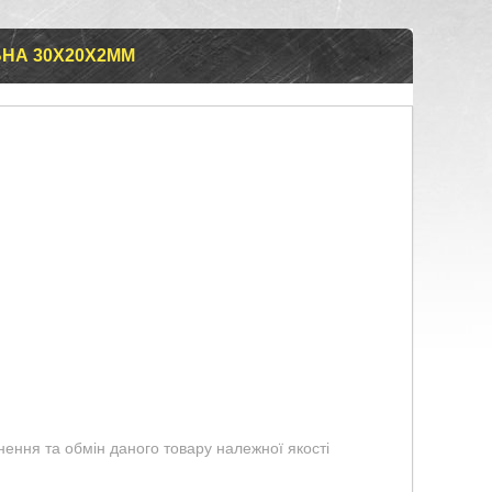
ЬНА 30Х20Х2ММ
ення та обмін даного товару належної якості