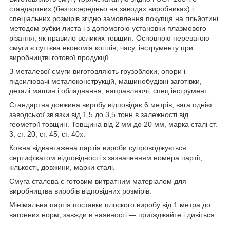
стандартних (безпосередньо на заводах виробниках) і
спеціальних розмірів згідно замовлення покупця на гільйотині
методом рубки листа і з допомогою установки плазмового
різання, як правило великих товщин. Основною перевагою
смуги є суттєва економія коштів, часу, інструменту при
виробництві готової продукції.
З металевої смуги виготовляють грузоблоки, опори і
підсилювачі металоконструкцій, машинобудівні заготівки,
деталі машин і обладнання, направляючі, спец інструмент.
Стандартна довжина виробу відповідає 6 метрів, вага однієї
заводської зв'язки від 1,5 до 3,5 тонн в залежності від
геометрії товщин. Товщина від 2 мм до 20 мм, марка сталі ст.
3, ст. 20, ст. 45, ст. 40х.
Кожна відвантажена партія вироби супроводжується
сертифікатом відповідності з зазначенням номера партії,
кількості, довжини, марки сталі.
Смуга сталева є готовим витратним матеріалом для
виробництва виробів відповідних розмірів.
Мінімальна партія поставки плоского виробу від 1 метра до
вагонних норм, завжди в наявності — приїжджайте і дивіться