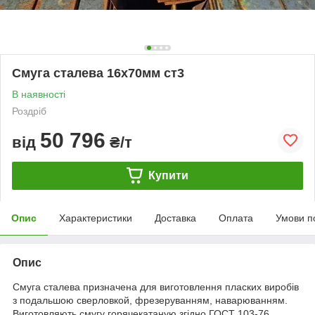
Смуга сталева 16х70мм ст3
В наявності
Роздріб
50 796
від
₴/т
Купити
Опис
Характеристики
Доставка
Оплата
Умови п
Опис
Смуга сталева призначена для виготовлення пласких виробів
з подальшою сверловкой, фрезеруванням, наварюванням.
Виготовляють смугу горячекатаную згідно ГОСТ 103-76